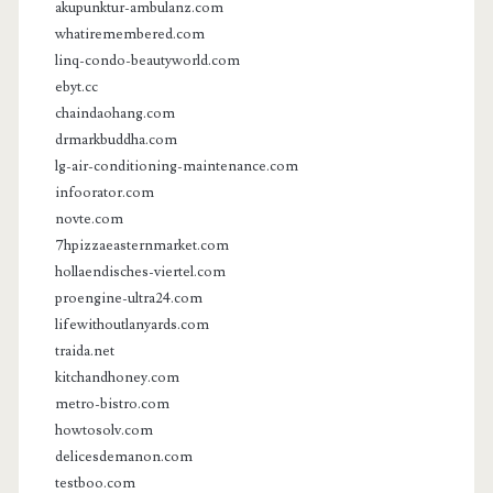
akupunktur-ambulanz.com
whatiremembered.com
linq-condo-beautyworld.com
ebyt.cc
chaindaohang.com
drmarkbuddha.com
lg-air-conditioning-maintenance.com
infoorator.com
novte.com
7hpizzaeasternmarket.com
hollaendisches-viertel.com
proengine-ultra24.com
lifewithoutlanyards.com
traida.net
kitchandhoney.com
metro-bistro.com
howtosolv.com
delicesdemanon.com
testboo.com