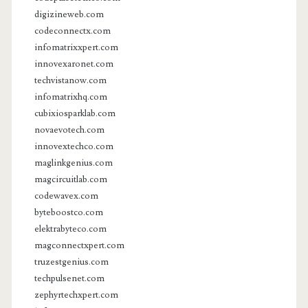
digizineweb.com
codeconnectx.com
infomatrixxpert.com
innovexaronet.com
techvistanow.com
infomatrixhq.com
cubixiosparklab.com
novaevotech.com
innovextechco.com
maglinkgenius.com
magcircuitlab.com
codewavex.com
byteboostco.com
elektrabyteco.com
magconnectxpert.com
truzestgenius.com
techpulsenet.com
zephyrtechxpert.com