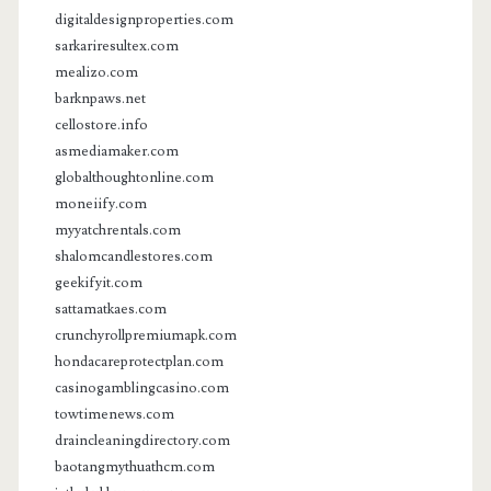
digitaldesignproperties.com
sarkariresultex.com
mealizo.com
barknpaws.net
cellostore.info
asmediamaker.com
globalthoughtonline.com
moneiify.com
myyatchrentals.com
shalomcandlestores.com
geekifyit.com
sattamatkaes.com
crunchyrollpremiumapk.com
hondacareprotectplan.com
casinogamblingcasino.com
towtimenews.com
draincleaningdirectory.com
baotangmythuathcm.com