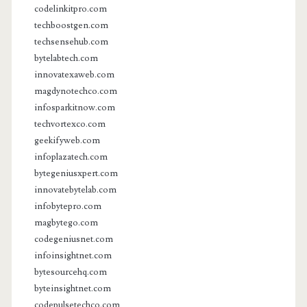
codelinkitpro.com
techboostgen.com
techsensehub.com
bytelabtech.com
innovatexaweb.com
magdynotechco.com
infosparkitnow.com
techvortexco.com
geekifyweb.com
infoplazatech.com
bytegeniusxpert.com
innovatebytelab.com
infobytepro.com
magbytego.com
codegeniusnet.com
infoinsightnet.com
bytesourcehq.com
byteinsightnet.com
codepulsetechco.com