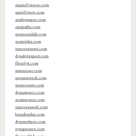
maxxifyitnow.com
quixifynow.com
zephyruspro.com
optipathx.com
nextronixlab.com
zentrixhq.com
innovestanet.com
dynabytexpert.com
flexifyit.com
maxxiogo.com
novusgotech.com
nextronnet.com
dynamoxco.com
zenturogen.com
innovexaweb.com
brandioplus.com
dynawebpro.com
synapsegen.com