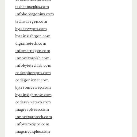
techsenseplus.com
infoboostgenius.com
techwavegen.com
bytesavvypro.com
byteinsightgen.com
digizinetech.com
infomatrixgen.com
innovexarolab.com
infobytetechlab.com
codespherepro.com
codegenixnet.com
bytesourceweb.com
byteinsightnow.com
coderevivetech.com
magrevolveco.com
innovexarotech.com
infovortexpro.com
magcircuitplus.com