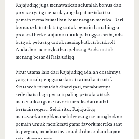
Rajajudiqq juga menawarkan sejumlah bonus dan
promosi yang menarik yang dapat membantu
pemain memaksimalkan kemenangan mereka. Dari
bonus selamat datang untuk pemain baru hingga
promosi berkelanjutan untuk pelanggan setia, ada
banyak peluang untuk meningkatkan bankroll
Anda dan meningkatkan peluang Anda untuk
menang besar di Rajajudiqq.
Fitur utama lain dari Rajajudiqq adalah desainnya
yang ramah pengguna dan antarmuka intuitif.
Situs web ini mudah dinavigasi, membuatnya
sederhana bagi pemain paling pemula untuk
menemukan game favorit mereka dan mulai
bermain segera. Selain itu, Rajajudiqq
menawarkan aplikasi seluler yang memungkinkan
pemain untuk menikmati game favorit mereka saat
bepergian, membuatnya mudah dimainkan kapan