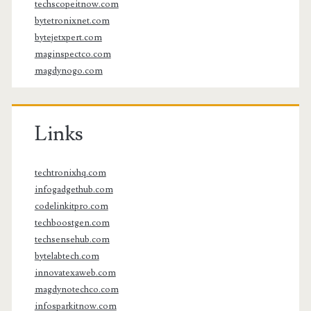
techscopeitnow.com
bytetronixnet.com
bytejetxpert.com
maginspectco.com
magdynogo.com
Links
techtronixhq.com
infogadgethub.com
codelinkitpro.com
techboostgen.com
techsensehub.com
bytelabtech.com
innovatexaweb.com
magdynotechco.com
infosparkitnow.com