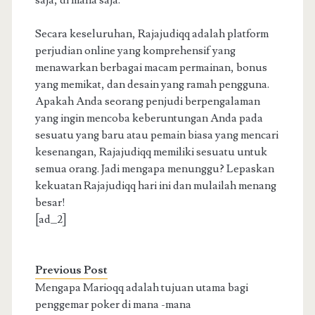
saja, di mana saja.
Secara keseluruhan, Rajajudiqq adalah platform
perjudian online yang komprehensif yang
menawarkan berbagai macam permainan, bonus
yang memikat, dan desain yang ramah pengguna.
Apakah Anda seorang penjudi berpengalaman
yang ingin mencoba keberuntungan Anda pada
sesuatu yang baru atau pemain biasa yang mencari
kesenangan, Rajajudiqq memiliki sesuatu untuk
semua orang. Jadi mengapa menunggu? Lepaskan
kekuatan Rajajudiqq hari ini dan mulailah menang
besar!
[ad_2]
Previous Post
Mengapa Marioqq adalah tujuan utama bagi
penggemar poker di mana -mana