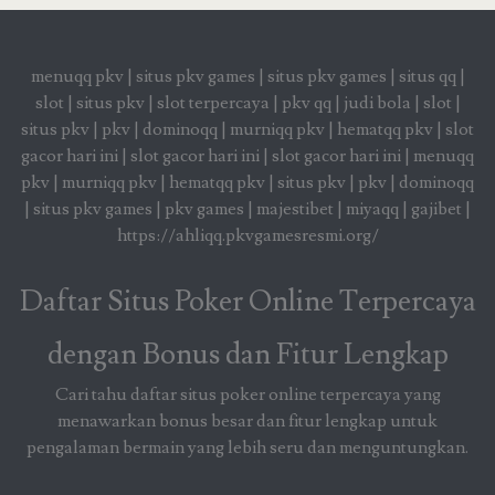
menuqq pkv
|
situs pkv games
|
situs pkv games
|
situs qq
|
slot
|
situs pkv
|
slot terpercaya
|
pkv qq
|
judi bola
|
slot
|
situs pkv
|
pkv
|
dominoqq
|
murniqq pkv
|
hematqq pkv
|
slot
gacor hari ini
|
slot gacor hari ini
|
slot gacor hari ini
|
menuqq
pkv
|
murniqq pkv
|
hematqq pkv
|
situs pkv
|
pkv
|
dominoqq
|
situs pkv games
|
pkv games
|
majestibet
|
miyaqq
|
gajibet
|
https://ahliqq.pkvgamesresmi.org/
Daftar Situs Poker Online Terpercaya
dengan Bonus dan Fitur Lengkap
Cari tahu daftar situs poker online terpercaya yang
menawarkan bonus besar dan fitur lengkap untuk
pengalaman bermain yang lebih seru dan menguntungkan.