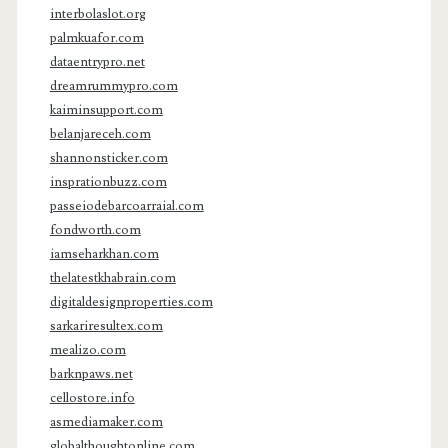
interbolaslot.org
palmkuafor.com
dataentrypro.net
dreamrummypro.com
kaiminsupport.com
belanjareceh.com
shannonsticker.com
insprationbuzz.com
passeiodebarcoarraial.com
fondworth.com
iamseharkhan.com
thelatestkhabrain.com
digitaldesignproperties.com
sarkariresultex.com
mealizo.com
barknpaws.net
cellostore.info
asmediamaker.com
globalthoughtonline.com