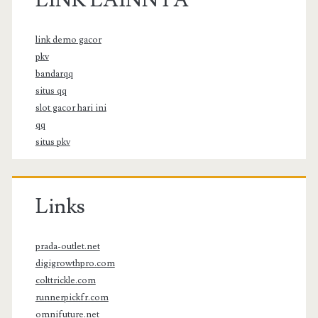
link demo gacor
pkv
bandarqq
situs qq
slot gacor hari ini
qq
situs pkv
Links
prada-outlet.net
digigrowthpro.com
colttrickle.com
runnerpickfr.com
omnifuture.net