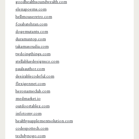
goodhealthsoundwealth.com
elenapoems.com
hellmouseretro.com
fcsabatehran.com
dogemutants.com
duramaxtop.com
takamasoudia.com
twdoingthings.com
stellabluedesignsco.com
paulsauthor.com
desirablecodeful.com
flexigennet.com
heronameclub.com
medmarket.io
outdoortablez.com
infotomy.com
healthysupplementsolution.com
codespottech.com
techdynogo.com