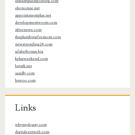
instantguestposting.com
ekonomie.net
appointmentplus.net
developmentworm.com
itlivenews.com
theplumbingfremont.com
newstrending24.com
ufabetbonus.biz
kelasweekend.com
betatk.net
aandly.com
bswoo.com
Links
whymydoggy.com
digitalearnweb.com