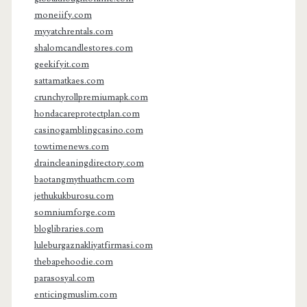
moneiify.com
myyatchrentals.com
shalomcandlestores.com
geekifyit.com
sattamatkaes.com
crunchyrollpremiumapk.com
hondacareprotectplan.com
casinogamblingcasino.com
towtimenews.com
draincleaningdirectory.com
baotangmythuathcm.com
jethukukburosu.com
somniumforge.com
bloglibraries.com
luleburgaznakliyatfirmasi.com
thebapehoodie.com
parasosyal.com
enticingmuslim.com