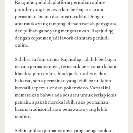
Rajajudiqq adalah platform perjudian online
populer yang menawarkan berbagai macam
permainan kasino dan opsi taruhan. Dengan
antarmuka yang ramping, desain ramah pengguna,
dan pilihan game yang mengesankan, Rajajudiqq
dengan cepat menjadi favorit di antara penjudi
online.
Salah satu fitur utama Rajajudiqq adalah berbagai
macam permainannya, termasuk permainan kasino
klasik seperti poker, blackjack, roulette, dan
bakarat, serta permainan yang lebih baru, lebih
inovatif seperti slot dan poker video. Variasi ini
memastikan bahwa ada sesuatu untuk setiap jenis
pemain, apakah mereka lebih suka permainan
kasino tradisional atau penawaran yang lebih
modern.
Selain pilihan permainannya yang mengesankan,