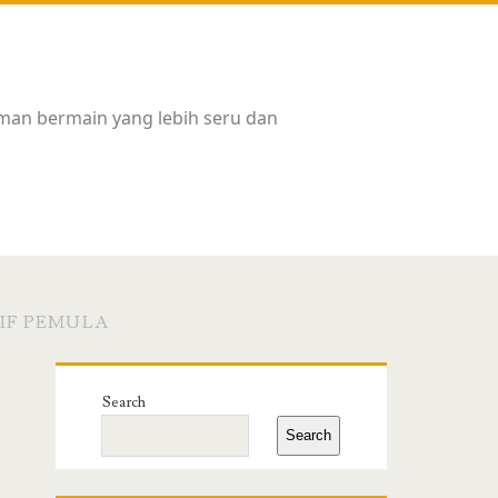
aman bermain yang lebih seru dan
IF PEMULA
Primary
Search
Sidebar
Search