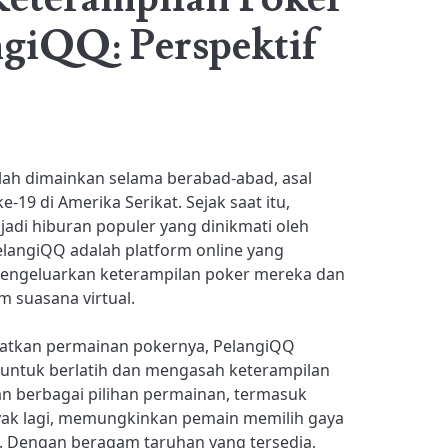
ngiQQ: Perspektif
lah dimainkan selama berabad-abad, asal
-19 di Amerika Serikat. Sejak saat itu,
adi hiburan populer yang dinikmati oleh
PelangiQQ adalah platform online yang
ngeluarkan keterampilan poker mereka dan
m suasana virtual.
katkan permainan pokernya, PelangiQQ
ntuk berlatih dan mengasah keterampilan
an berbagai pilihan permainan, termasuk
yak lagi, memungkinkan pemain memilih gaya
. Dengan beragam taruhan yang tersedia,