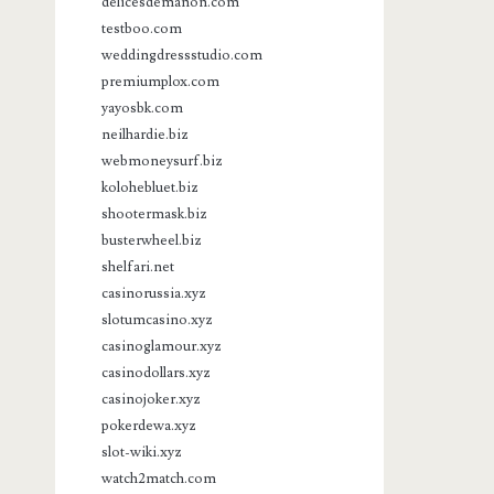
delicesdemanon.com
testboo.com
weddingdressstudio.com
premiumplox.com
yayosbk.com
neilhardie.biz
webmoneysurf.biz
kolohebluet.biz
shootermask.biz
busterwheel.biz
shelfari.net
casinorussia.xyz
slotumcasino.xyz
casinoglamour.xyz
casinodollars.xyz
casinojoker.xyz
pokerdewa.xyz
slot-wiki.xyz
watch2match.com