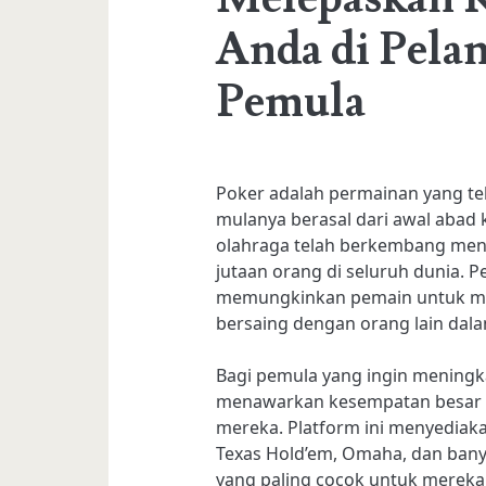
Anda di Pela
Pemula
Poker adalah permainan yang te
mulanya berasal dari awal abad ke
olahraga telah berkembang menj
jutaan orang di seluruh dunia. 
memungkinkan pemain untuk me
bersaing dengan orang lain dala
Bagi pemula yang ingin mening
menawarkan kesempatan besar u
mereka. Platform ini menyediak
Texas Hold’em, Omaha, dan ban
yang paling cocok untuk mereka