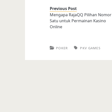
Previous Post
Mengapa RajaQQ Pilihan Nomor
Satu untuk Permainan Kasino
Online
POKER
PKV GAMES