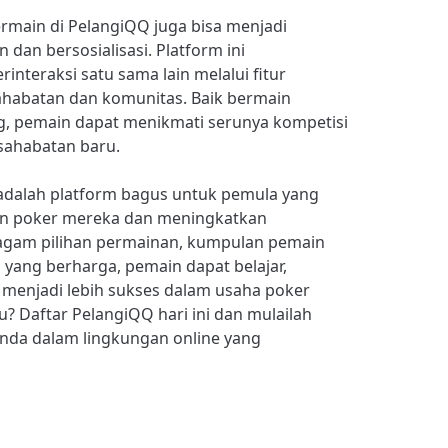
ermain di PelangiQQ juga bisa menjadi
an bersosialisasi. Platform ini
teraksi satu sama lain melalui fitur
ahabatan dan komunitas. Baik bermain
, pemain dapat menikmati serunya kompetisi
sahabatan baru.
adalah platform bagus untuk pemula yang
an poker mereka dan meningkatkan
gam pilihan permainan, kumpulan pemain
yang berharga, pemain dapat belajar,
menjadi lebih sukses dalam usaha poker
 Daftar PelangiQQ hari ini dan mulailah
nda dalam lingkungan online yang