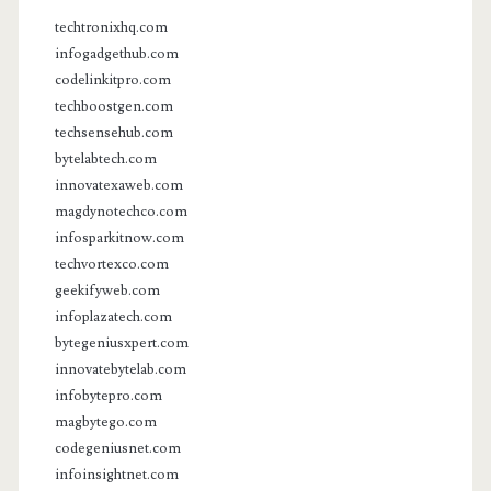
techtronixhq.com
infogadgethub.com
codelinkitpro.com
techboostgen.com
techsensehub.com
bytelabtech.com
innovatexaweb.com
magdynotechco.com
infosparkitnow.com
techvortexco.com
geekifyweb.com
infoplazatech.com
bytegeniusxpert.com
innovatebytelab.com
infobytepro.com
magbytego.com
codegeniusnet.com
infoinsightnet.com