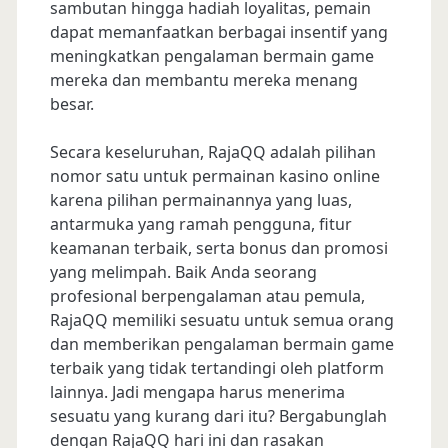
sambutan hingga hadiah loyalitas, pemain
dapat memanfaatkan berbagai insentif yang
meningkatkan pengalaman bermain game
mereka dan membantu mereka menang
besar.
Secara keseluruhan, RajaQQ adalah pilihan
nomor satu untuk permainan kasino online
karena pilihan permainannya yang luas,
antarmuka yang ramah pengguna, fitur
keamanan terbaik, serta bonus dan promosi
yang melimpah. Baik Anda seorang
profesional berpengalaman atau pemula,
RajaQQ memiliki sesuatu untuk semua orang
dan memberikan pengalaman bermain game
terbaik yang tidak tertandingi oleh platform
lainnya. Jadi mengapa harus menerima
sesuatu yang kurang dari itu? Bergabunglah
dengan RajaQQ hari ini dan rasakan