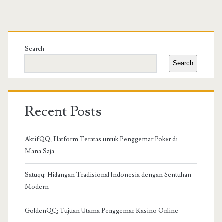
Primary
Sidebar
Search
Search
Recent Posts
AktifQQ: Platform Teratas untuk Penggemar Poker di
Mana Saja
Satuqq: Hidangan Tradisional Indonesia dengan Sentuhan
Modern
GoldenQQ: Tujuan Utama Penggemar Kasino Online