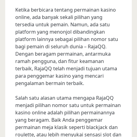
Ketika berbicara tentang permainan kasino
online, ada banyak sekali pilihan yang
tersedia untuk pemain. Namun, ada satu
platform yang menonjol dibandingkan
platform lainnya sebagai pilihan nomor satu
bagi pemain di seluruh dunia – RajaQQ.
Dengan beragam permainan, antarmuka
ramah pengguna, dan fitur keamanan
terbaik, RajaQQ telah menjadi tujuan utama
para penggemar kasino yang mencari
pengalaman bermain terbaik.
Salah satu alasan utama mengapa RajaQQ
menjadi pilihan nomor satu untuk permainan
kasino online adalah pilihan permainannya
yang beragam. Baik Anda penggemar
permainan meja klasik seperti blackjack dan
roulette, atau lebih menyukai sensasi slot dan