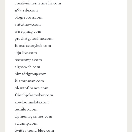
creativeinternetmedia.com
n95-sale.com
blogreborn.com
virtcitnow.com
wiselymap.com
prochatgptonline.com
forexfactoryhub.com
kaja-live.com
techcompa.com
sight-web.com
himadrigroup.com
islamroman.com
td-autofinance.com
frienlyjokerpoker.com
kowloonnslots.com
techibro.com
alpinemagazines.com
vulcanrp.com
twitter-trend-blog.com