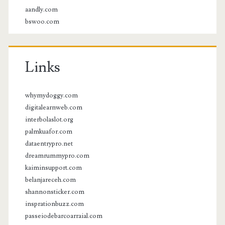
aandly.com
bswoo.com
Links
whymydoggy.com
digitalearnweb.com
interbolaslot.org
palmkuafor.com
dataentrypro.net
dreamrummypro.com
kaiminsupport.com
belanjareceh.com
shannonsticker.com
insprationbuzz.com
passeiodebarcoarraial.com