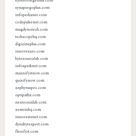
byteboostgenius.com
synapsegoplus.com
infopedianet.com
codepulsenet.com
magdynotech.com
techscopehq.com
digizineplus.com
innovexaro.com
bytesourcelab.com
infosparknet.com
maxxifyitnow.com
quixifynow.com
zephyruspro.com
optipathx.com
nextronixlab.com
zentrixhq.com
innovestanet.com
dynabytexpert.com
flexifyit.com