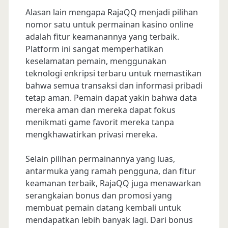
Alasan lain mengapa RajaQQ menjadi pilihan
nomor satu untuk permainan kasino online
adalah fitur keamanannya yang terbaik.
Platform ini sangat memperhatikan
keselamatan pemain, menggunakan
teknologi enkripsi terbaru untuk memastikan
bahwa semua transaksi dan informasi pribadi
tetap aman. Pemain dapat yakin bahwa data
mereka aman dan mereka dapat fokus
menikmati game favorit mereka tanpa
mengkhawatirkan privasi mereka.
Selain pilihan permainannya yang luas,
antarmuka yang ramah pengguna, dan fitur
keamanan terbaik, RajaQQ juga menawarkan
serangkaian bonus dan promosi yang
membuat pemain datang kembali untuk
mendapatkan lebih banyak lagi. Dari bonus