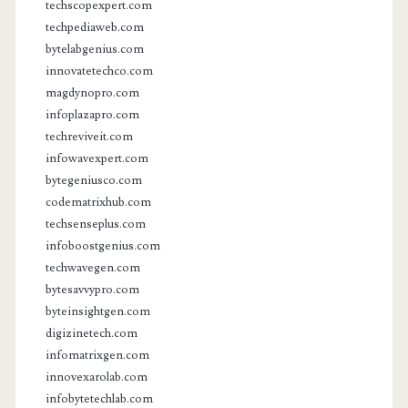
techscopexpert.com
techpediaweb.com
bytelabgenius.com
innovatetechco.com
magdynopro.com
infoplazapro.com
techreviveit.com
infowavexpert.com
bytegeniusco.com
codematrixhub.com
techsenseplus.com
infoboostgenius.com
techwavegen.com
bytesavvypro.com
byteinsightgen.com
digizinetech.com
infomatrixgen.com
innovexarolab.com
infobytetechlab.com