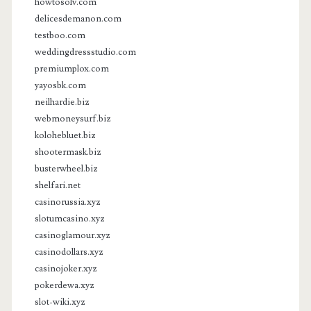
howtosolv.com
delicesdemanon.com
testboo.com
weddingdressstudio.com
premiumplox.com
yayosbk.com
neilhardie.biz
webmoneysurf.biz
kolohebluet.biz
shootermask.biz
busterwheel.biz
shelfari.net
casinorussia.xyz
slotumcasino.xyz
casinoglamour.xyz
casinodollars.xyz
casinojoker.xyz
pokerdewa.xyz
slot-wiki.xyz