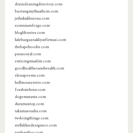
draincleaningdirectory.com
baotangmythuathcm.com
jethukukburosu.com
somniumforge.com
bloglibraries.com
luleburgaznakliyatfirmasi.com
thebapehoodie.com
parasosyal.com
enticingmuslim.com
goodhealthsoundwealth.com
elenapoems.com
hellmouseretro.com
fcsabatehran.com
dogemutants.com
duramaxtop.com
takamasoudia.com
twdoingthings.com
stellabluedesignsco.com
paulsauthor.com