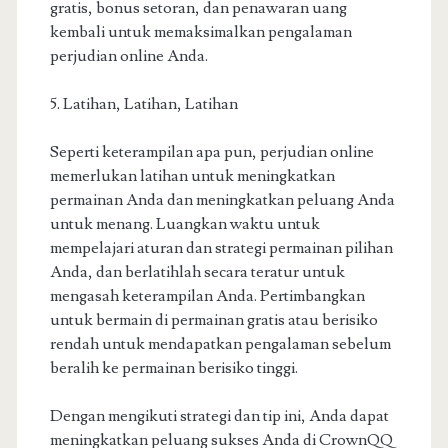
gratis, bonus setoran, dan penawaran uang
kembali untuk memaksimalkan pengalaman
perjudian online Anda.
5. Latihan, Latihan, Latihan
Seperti keterampilan apa pun, perjudian online
memerlukan latihan untuk meningkatkan
permainan Anda dan meningkatkan peluang Anda
untuk menang. Luangkan waktu untuk
mempelajari aturan dan strategi permainan pilihan
Anda, dan berlatihlah secara teratur untuk
mengasah keterampilan Anda. Pertimbangkan
untuk bermain di permainan gratis atau berisiko
rendah untuk mendapatkan pengalaman sebelum
beralih ke permainan berisiko tinggi.
Dengan mengikuti strategi dan tip ini, Anda dapat
meningkatkan peluang sukses Anda di CrownQQ