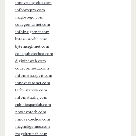
innovatebytelab.com
infobytepro.com
magbytego.com
codegeniusnet.com
infoinsightnet.com
bytesourcehq.com
byteinsightnet.com
codepulsetechco.com
digizineweb.com
codeconnectx.com
infomatrixxpert.com
innovexaronet.com
techvistanow.com
infomatrixhq.com
cubixiosparklab.com
novaevotech.com
innovextechco.com
maglinkgenius.com
magcircuitlab.com