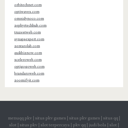
orbitechnet.com
optiwavex.com
omnidynoco.com
zephyrtechhub.com
truzestweb.com
synapsexpert.com
zentarolab.com
quikbiznow.com
xceleroweb.com
optigogoweb.com
brandaroweb.com
zoomifyit.com
menuqq pkv
|
situs pkv games
|
situs pkv games
|
situs qq
|
slot
|
situs pkv
|
slot terpercaya
|
pkv qq
|
judi bola
|
slot
|