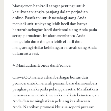
Manajemen bankroll sangat penting untuk
kesuksesan jangka panjang dalam perjudian
online. Pastikan untuk membagi uang Anda
menjadi unit-unit yang lebih kecil dan hanya
bertaruh sebagian kecil dari total uang Anda pada
setiap permainan. Ini akan membantu Anda
mengelola dana dengan lebih efektif dan
mengurangi risiko kehilangan seluruh uang Anda
dalam satu sesi.
4. Manfaatkan Bonus dan Promosi
CrownQQ menawarkan berbagai bonus dan
promosi untuk menarik pemain baru dan memberi
penghargaan kepada pelanggan setia. Manfaatkan
penawaran ini untuk memaksimalkan kemenangan
Anda dan meningkatkan peluang kesuksesan
Anda. Nantikan promosi khusus seperti putaran