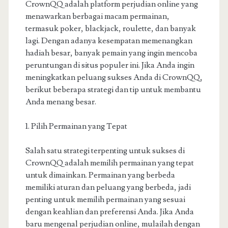
CrownQQ adalah platform perjudian online yang
menawarkan berbagai macam permainan,
termasuk poker, blackjack, roulette, dan banyak
lagi. Dengan adanya kesempatan memenangkan
hadiah besar, banyak pemain yang ingin mencoba
peruntungan di situs populer ini. Jika Anda ingin
meningkatkan peluang sukses Anda di CrownQQ,
berikut beberapa strategi dan tip untuk membantu
Anda menang besar.
1. Pilih Permainan yang Tepat
Salah satu strategi terpenting untuk sukses di
CrownQQ adalah memilih permainan yang tepat
untuk dimainkan. Permainan yang berbeda
memiliki aturan dan peluang yang berbeda, jadi
penting untuk memilih permainan yang sesuai
dengan keahlian dan preferensi Anda. Jika Anda
baru mengenal perjudian online, mulailah dengan