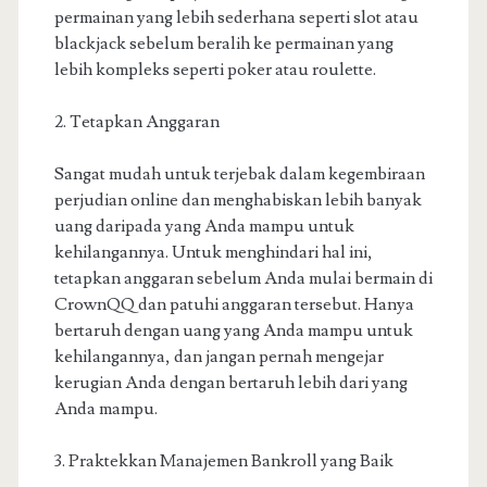
permainan yang lebih sederhana seperti slot atau
blackjack sebelum beralih ke permainan yang
lebih kompleks seperti poker atau roulette.
2. Tetapkan Anggaran
Sangat mudah untuk terjebak dalam kegembiraan
perjudian online dan menghabiskan lebih banyak
uang daripada yang Anda mampu untuk
kehilangannya. Untuk menghindari hal ini,
tetapkan anggaran sebelum Anda mulai bermain di
CrownQQ dan patuhi anggaran tersebut. Hanya
bertaruh dengan uang yang Anda mampu untuk
kehilangannya, dan jangan pernah mengejar
kerugian Anda dengan bertaruh lebih dari yang
Anda mampu.
3. Praktekkan Manajemen Bankroll yang Baik