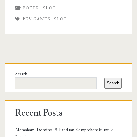
POKER
SLOT
PKV GAMES
SLOT
Primary
Sidebar
Search
Search
Recent Posts
Memahami Domino99: Panduan Komprehensif untuk