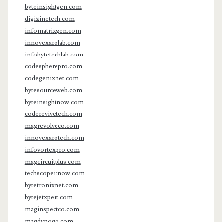
byteinsightgen.com
digizinetech.com
infomatrixgen.com
innovexarolab.com
infobytetechlab.com
codespherepro.com
codegenixnet.com
bytesourceweb.com
byteinsightnow.com
coderevivetech.com
magrevolveco.com
innovexarotech.com
infovortexpro.com
magcircuitplus.com
techscopeitnow.com
bytetronixnet.com
bytejetxpert.com
maginspectco.com
magdynogo.com