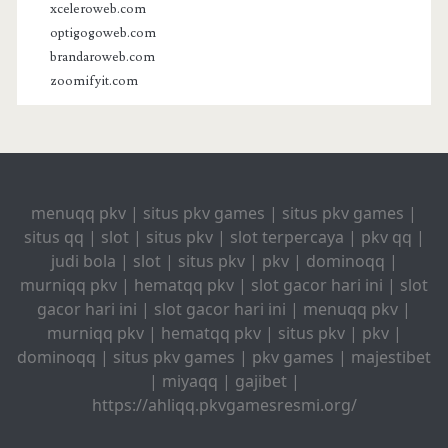
xceleroweb.com
optigogoweb.com
brandaroweb.com
zoomifyit.com
menuqq pkv
|
situs pkv games
|
situs pkv games
|
situs qq
|
slot
|
situs pkv
|
slot terpercaya
|
pkv qq
|
judi bola
|
slot
|
situs pkv
|
pkv
|
dominoqq
|
murniqq pkv
|
hematqq pkv
|
slot gacor hari ini
|
slot
gacor hari ini
|
slot gacor hari ini
|
menuqq pkv
|
murniqq pkv
|
hematqq pkv
|
situs pkv
|
pkv
|
dominoqq
|
situs pkv games
|
pkv games
|
majestibet
|
miyaqq
|
gajibet
|
https://ahliqq.pkvgamesresmi.org/