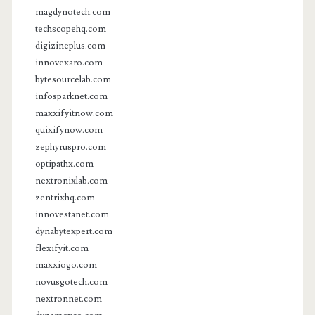
magdynotech.com
techscopehq.com
digizineplus.com
innovexaro.com
bytesourcelab.com
infosparknet.com
maxxifyitnow.com
quixifynow.com
zephyruspro.com
optipathx.com
nextronixlab.com
zentrixhq.com
innovestanet.com
dynabytexpert.com
flexifyit.com
maxxiogo.com
novusgotech.com
nextronnet.com