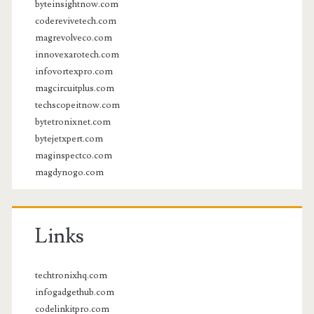
byteinsightnow.com
coderevivetech.com
magrevolveco.com
innovexarotech.com
infovortexpro.com
magcircuitplus.com
techscopeitnow.com
bytetronixnet.com
bytejetxpert.com
maginspectco.com
magdynogo.com
Links
techtronixhq.com
infogadgethub.com
codelinkitpro.com