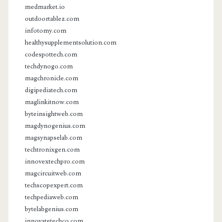
medmarket.io
outdoortablez.com
infotomy.com
healthysupplementsolution.com
codespottech.com
techdynogo.com
magchronicle.com
digipediatech.com
maglinkitnow.com
byteinsightweb.com
magdynogenius.com
magsynapselab.com
techtronixgen.com
innovextechpro.com
magcircuitweb.com
techscopexpert.com
techpediaweb.com
bytelabgenius.com
innovatetechco.com