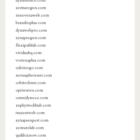
dynamoxco.com
zenturogen.com
innovexaweb.com
brandioplus.com
dynawebpro.com
synapsegen.com
flexipathlab.com
vividushq.com
vortexaplus.com
cubixiogo.com
novuspherenet.com
orbitechnet.com
optiwavex.com
omnidynoco.com
zephyrtechhub.com
truzestweb.com
synapsexpert.com
zentarolab.com
quikbiznow.com