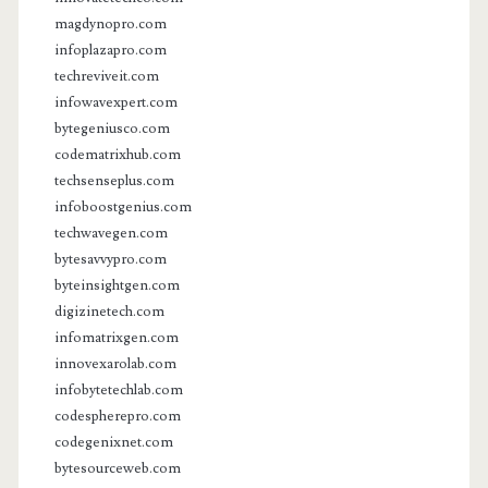
magdynopro.com
infoplazapro.com
techreviveit.com
infowavexpert.com
bytegeniusco.com
codematrixhub.com
techsenseplus.com
infoboostgenius.com
techwavegen.com
bytesavvypro.com
byteinsightgen.com
digizinetech.com
infomatrixgen.com
innovexarolab.com
infobytetechlab.com
codespherepro.com
codegenixnet.com
bytesourceweb.com