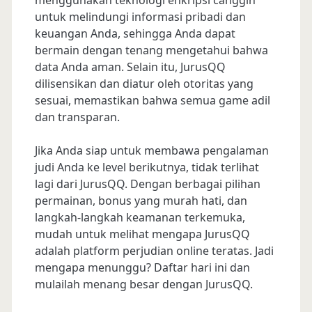
menggunakan teknologi enkripsi canggih
untuk melindungi informasi pribadi dan
keuangan Anda, sehingga Anda dapat
bermain dengan tenang mengetahui bahwa
data Anda aman. Selain itu, JurusQQ
dilisensikan dan diatur oleh otoritas yang
sesuai, memastikan bahwa semua game adil
dan transparan.
Jika Anda siap untuk membawa pengalaman
judi Anda ke level berikutnya, tidak terlihat
lagi dari JurusQQ. Dengan berbagai pilihan
permainan, bonus yang murah hati, dan
langkah-langkah keamanan terkemuka,
mudah untuk melihat mengapa JurusQQ
adalah platform perjudian online teratas. Jadi
mengapa menunggu? Daftar hari ini dan
mulailah menang besar dengan JurusQQ.