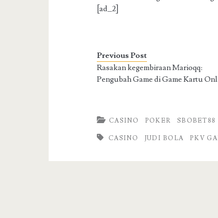
[ad_2]
Previous Post
Rasakan kegembiraan Marioqq:
Pengubah Game di Game Kartu Onl
CASINO
POKER
SBOBET88
CASINO
JUDI BOLA
PKV G