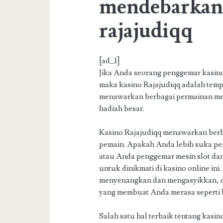
mendebarkan 
rajajudiqq
[ad_1]
Jika Anda seorang penggemar kasin
maka kasino Rajajudiqq adalah temp
menawarkan berbagai permainan m
hadiah besar.
Kasino Rajajudiqq menawarkan berba
pemain. Apakah Anda lebih suka perm
atau Anda penggemar mesin slot d
untuk dinikmati di kasino online ini
menyenangkan dan mengasyikkan, den
yang membuat Anda merasa seperti 
Salah satu hal terbaik tentang kasi