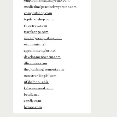
employmentlawlawyergo.com
medicalmalpracticelawyersinc.com
comportshop.com
topdecorshop.com
shopasotv.com
travelsanga.com
instantguestposting.com
ekonomie.net
appointmentplus.net
developmentworm.com
itlivenews.com
theplumbingfremont.com
newstrending24.com
ufabetbonus.biz
kelasweekend.com
betatk.net
aandly.com
bswoo.com