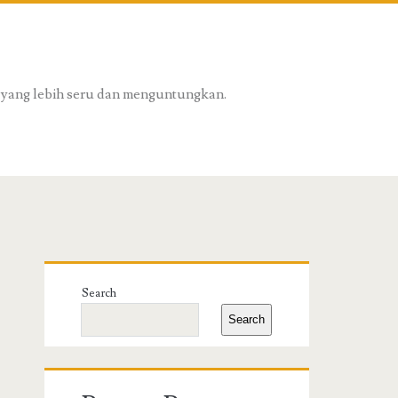
n yang lebih seru dan menguntungkan.
Primary
Search
Sidebar
Search