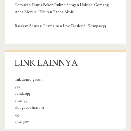
Temukan Dunia Poker Online dengan Hobiqq: Gerbang
Anda Menuju Hiburan Tanpa Akhir
Rasakan Sensasi Permainan Live Dealer di Kompasqq
LINK LAINNYA
link demo gacor
pkv
bandarqq
situs qq
slot gacor hari ini
qq
situs pkv