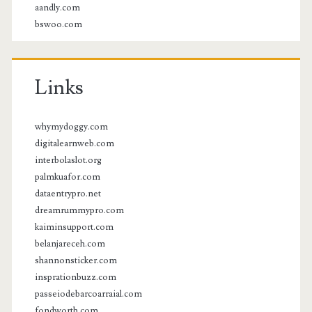
aandly.com
bswoo.com
Links
whymydoggy.com
digitalearnweb.com
interbolaslot.org
palmkuafor.com
dataentrypro.net
dreamrummypro.com
kaiminsupport.com
belanjareceh.com
shannonsticker.com
insprationbuzz.com
passeiodebarcoarraial.com
fondworth.com