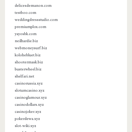
delicesdemanon.com
testboo.com
weddingdressstudio.com
premiumplox.com
yayosbk.com
neilhardie.biz
webmoneysurf.biz
kolohebluet.biz
shootermask.biz
busterwheel.biz
shelfari.net
casinorussia.xyz
slotumcasino.xyz
casinoglamour.xyz
casinodollars.xyz
casinojoker.xyz
pokerdewa.xyz
slot-wiki.xyz