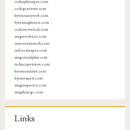
codespherepro.com
codegenixnet.com
bytesourceweb.com
byteinsightnow.com
coderevivetech.com
magrevolveco.com
innovexarotech.com
infovortexpro.com
magcircuitplus.com
techscopeitnow.com
bytetronixnet.com
bytejetxpert.com
maginspectco.com
magdynogo.com
Links