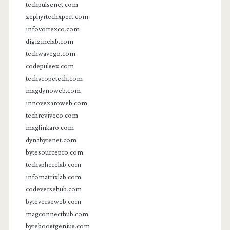
techpulsenet.com
zephyrtechxpert.com
infovortexco.com
digizinelab.com
techwavego.com
codepulsex.com
techscopetech.com
magdynoweb.com
innovexaroweb.com
techreviveco.com
maglinkaro.com
dynabytenet.com
bytesourcepro.com
techspherelab.com
infomatrixlab.com
codeversehub.com
byteverseweb.com
magconnecthub.com
byteboostgenius.com