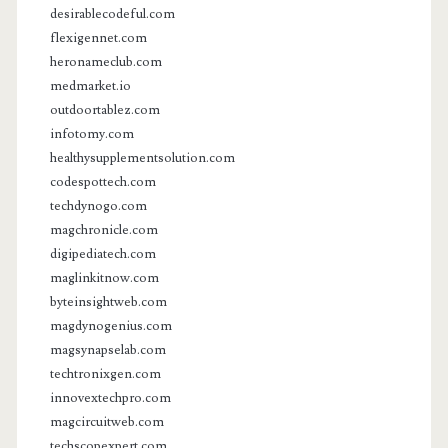
desirablecodeful.com
flexigennet.com
heronameclub.com
medmarket.io
outdoortablez.com
infotomy.com
healthysupplementsolution.com
codespottech.com
techdynogo.com
magchronicle.com
digipediatech.com
maglinkitnow.com
byteinsightweb.com
magdynogenius.com
magsynapselab.com
techtronixgen.com
innovextechpro.com
magcircuitweb.com
techscopexpert.com