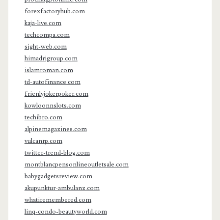
forexfactoryhub.com
kaja-live.com
techcompa.com
sight-web.com
himadrigroup.com
islamroman.com
td-autofinance.com
frienlyjokerpoker.com
kowloonnslots.com
techibro.com
alpinemagazines.com
vulcanrp.com
twitter-trend-blog.com
montblancpensonlineoutletsale.com
babygadgetsreview.com
akupunktur-ambulanz.com
whatiremembered.com
linq-condo-beautyworld.com