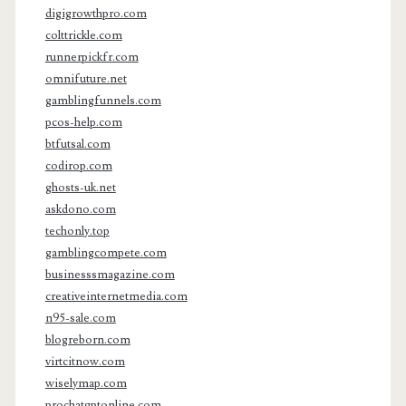
digigrowthpro.com
colttrickle.com
runnerpickfr.com
omnifuture.net
gamblingfunnels.com
pcos-help.com
btfutsal.com
codirop.com
ghosts-uk.net
askdono.com
techonly.top
gamblingcompete.com
businesssmagazine.com
creativeinternetmedia.com
n95-sale.com
blogreborn.com
virtcitnow.com
wiselymap.com
prochatgptonline.com