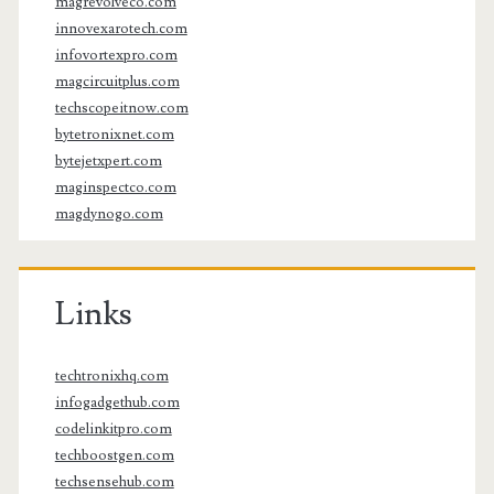
magrevolveco.com
innovexarotech.com
infovortexpro.com
magcircuitplus.com
techscopeitnow.com
bytetronixnet.com
bytejetxpert.com
maginspectco.com
magdynogo.com
Links
techtronixhq.com
infogadgethub.com
codelinkitpro.com
techboostgen.com
techsensehub.com