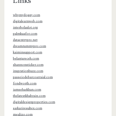
Links
whymydoggy.com
digitalearnweb.com
interbolaslot.org
palmkuafor.com
dataentrypro.net
dreamrummypro.com
kaiminsupport.com
belanjareceh.com
shannonsticker.com
insprationbuzz.com
passeiodebarcoarraial.com
fondworth.com
iamseharkhan.com
thelatestkhabrain.com
digitaldesignproperties.com
sarkariresultex.com
mealizo.com