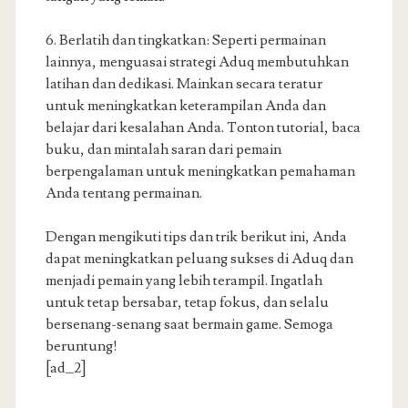
6. Berlatih dan tingkatkan: Seperti permainan
lainnya, menguasai strategi Aduq membutuhkan
latihan dan dedikasi. Mainkan secara teratur
untuk meningkatkan keterampilan Anda dan
belajar dari kesalahan Anda. Tonton tutorial, baca
buku, dan mintalah saran dari pemain
berpengalaman untuk meningkatkan pemahaman
Anda tentang permainan.
Dengan mengikuti tips dan trik berikut ini, Anda
dapat meningkatkan peluang sukses di Aduq dan
menjadi pemain yang lebih terampil. Ingatlah
untuk tetap bersabar, tetap fokus, dan selalu
bersenang-senang saat bermain game. Semoga
beruntung!
[ad_2]