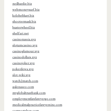
neilhardie.biz
webmoneysurf.biz
kolohebluet.biz
shootermask.biz
busterwheel.biz
shelfari.net
casinorussia.xyz
slotumcasino.xyz
casinoglamour.xyz
casinodollars.xyz
casinojoker.xyz
pokerdewa.xyz
slot-wiki.xyz
watch2match.com
galenaseo.com
myglobaltrustbank.com
employmentlawlawyergo.com
medicalmalpracticelawyersinc.com
comportshop.com