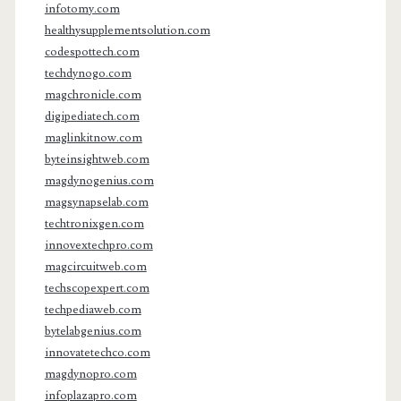
infotomy.com
healthysupplementsolution.com
codespottech.com
techdynogo.com
magchronicle.com
digipediatech.com
maglinkitnow.com
byteinsightweb.com
magdynogenius.com
magsynapselab.com
techtronixgen.com
innovextechpro.com
magcircuitweb.com
techscopexpert.com
techpediaweb.com
bytelabgenius.com
innovatetechco.com
magdynopro.com
infoplazapro.com