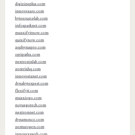
digizineplus.com
innovexaro.com
bytesourcelab.com
infosparknet.com
maxxifyitnow.com
quixifynow.com
zephyruspro.com
optipathx.com
nextronixlab.com
zentrixhq.com
innovestanet.com
dynabytexpert.com
flexifyit.com
maxxiogo.com
novusgotech.com
nextronnet.com
dynamoxco.com
zenturogen.com
innovexaweb.com