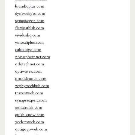
brandioplus.com
dynawebpro.com
synapsegen.com
flexipathlab.com
vividushq.com
vortexaplus.com
cubixiogo.com
novuspherenet.com
orbitechnet.com
optiwavex.com
omnidynoco.com
zephyrtechhub.com
truzestweb.com
synapsexpert.com
zentarolab.com
quikbiznow.com
xceleroweb.com
optigogoweb.com