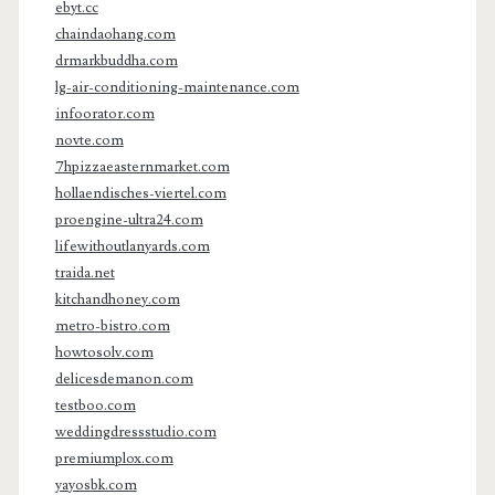
ebyt.cc
chaindaohang.com
drmarkbuddha.com
lg-air-conditioning-maintenance.com
infoorator.com
novte.com
7hpizzaeasternmarket.com
hollaendisches-viertel.com
proengine-ultra24.com
lifewithoutlanyards.com
traida.net
kitchandhoney.com
metro-bistro.com
howtosolv.com
delicesdemanon.com
testboo.com
weddingdressstudio.com
premiumplox.com
yayosbk.com