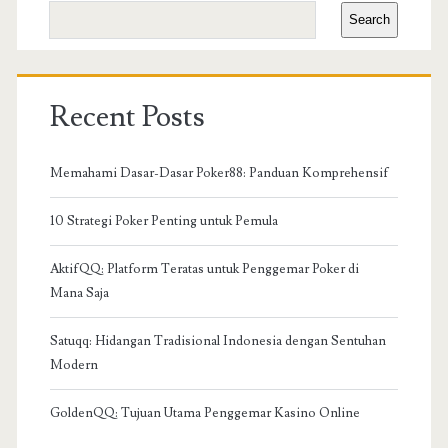
Sidebar
Search
Recent Posts
Memahami Dasar-Dasar Poker88: Panduan Komprehensif
10 Strategi Poker Penting untuk Pemula
AktifQQ: Platform Teratas untuk Penggemar Poker di
Mana Saja
Satuqq: Hidangan Tradisional Indonesia dengan Sentuhan
Modern
GoldenQQ: Tujuan Utama Penggemar Kasino Online