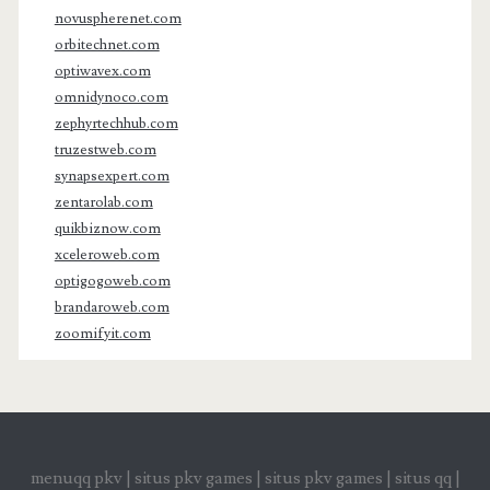
novuspherenet.com
orbitechnet.com
optiwavex.com
omnidynoco.com
zephyrtechhub.com
truzestweb.com
synapsexpert.com
zentarolab.com
quikbiznow.com
xceleroweb.com
optigogoweb.com
brandaroweb.com
zoomifyit.com
menuqq pkv
|
situs pkv games
|
situs pkv games
|
situs qq
|