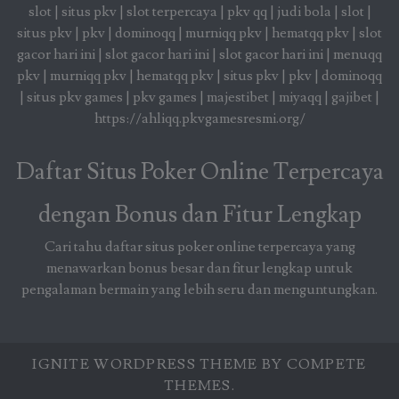
slot
|
situs pkv
|
slot terpercaya
|
pkv qq
|
judi bola
|
slot
|
situs pkv
|
pkv
|
dominoqq
|
murniqq pkv
|
hematqq pkv
|
slot
gacor hari ini
|
slot gacor hari ini
|
slot gacor hari ini
|
menuqq
pkv
|
murniqq pkv
|
hematqq pkv
|
situs pkv
|
pkv
|
dominoqq
|
situs pkv games
|
pkv games
|
majestibet
|
miyaqq
|
gajibet
|
https://ahliqq.pkvgamesresmi.org/
Daftar Situs Poker Online Terpercaya
dengan Bonus dan Fitur Lengkap
Cari tahu daftar situs poker online terpercaya yang
menawarkan bonus besar dan fitur lengkap untuk
pengalaman bermain yang lebih seru dan menguntungkan.
IGNITE WORDPRESS THEME
BY COMPETE
THEMES.