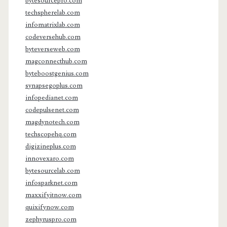
bytesourcepro.com
techspherelab.com
infomatrixlab.com
codeversehub.com
byteverseweb.com
magconnecthub.com
byteboostgenius.com
synapsegoplus.com
infopedianet.com
codepulsenet.com
magdynotech.com
techscopehq.com
digizineplus.com
innovexaro.com
bytesourcelab.com
infosparknet.com
maxxifyitnow.com
quixifynow.com
zephyruspro.com