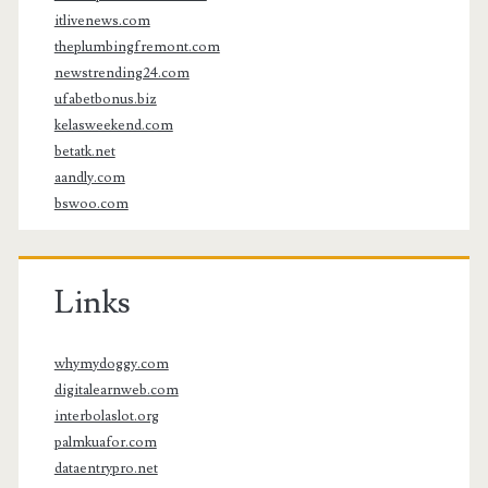
itlivenews.com
theplumbingfremont.com
newstrending24.com
ufabetbonus.biz
kelasweekend.com
betatk.net
aandly.com
bswoo.com
Links
whymydoggy.com
digitalearnweb.com
interbolaslot.org
palmkuafor.com
dataentrypro.net