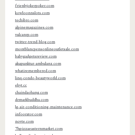
frienlyjokerpoker.com
kowloonnslots.com
techibro.com
alpinemagazines.com
vulcanrp.com
twitter-trend-blog.com
montblancpensonlineoutletsale.com
babygadgetsreview.com
akupunktur-ambulanz.com
whatiremembered.com
linq-condo-beautyworld.com
ebyt.cc
chaindaohang.com
drmarkbuddha.com
lg-air-conditioning-maintenance.com
infoorator.com
novte.com
7hpizzaeasternmarket.com