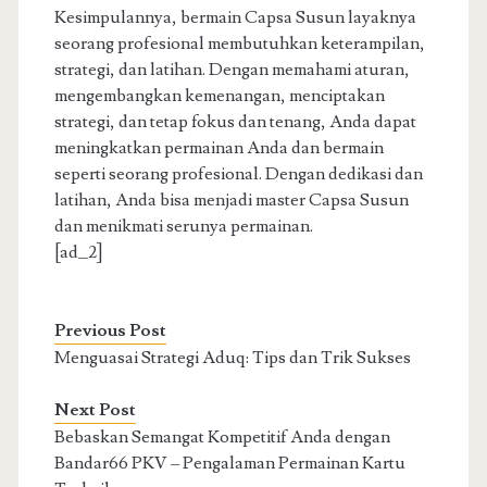
Kesimpulannya, bermain Capsa Susun layaknya
seorang profesional membutuhkan keterampilan,
strategi, dan latihan. Dengan memahami aturan,
mengembangkan kemenangan, menciptakan
strategi, dan tetap fokus dan tenang, Anda dapat
meningkatkan permainan Anda dan bermain
seperti seorang profesional. Dengan dedikasi dan
latihan, Anda bisa menjadi master Capsa Susun
dan menikmati serunya permainan.
[ad_2]
Previous Post
Menguasai Strategi Aduq: Tips dan Trik Sukses
Next Post
Bebaskan Semangat Kompetitif Anda dengan
Bandar66 PKV – Pengalaman Permainan Kartu