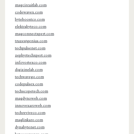
magcircuitlab.com
codewavex.com
byteboostco.com
elektrabyteco.com
magconnectxpert.com
truzestgenius.com
techpulsenet.com
zephyrtechxpert.com
infovortexco.com
digizinelab.com
techwavego.com
codepulsex.com
techscopetech.com
magdynoweb.com
innovexaroweb.com
techreviveco.com
maglinkaro.com
dynabytenet.com