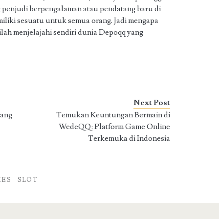
g penjudi berpengalaman atau pendatang baru di
iliki sesuatu untuk semua orang. Jadi mengapa
ilah menjelajahi sendiri dunia Depoqq yang
Next Post
yang
Temukan Keuntungan Bermain di
WedeQQ: Platform Game Online
Terkemuka di Indonesia
MES
SLOT