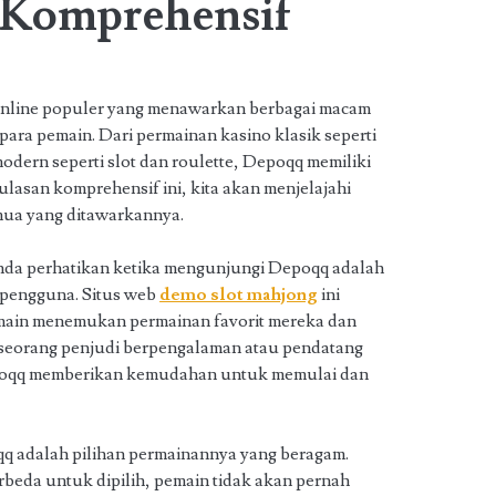
 Komprehensif
online populer yang menawarkan berbagai macam
ara pemain. Dari permainan kasino klasik seperti
modern seperti slot dan roulette, Depoqq memiliki
lasan komprehensif ini, kita akan menjelajahi
mua yang ditawarkannya.
Anda perhatikan ketika mengunjungi Depoqq adalah
 pengguna. Situs web
demo slot mahjong
ini
ain menemukan permainan favorit mereka dan
 seorang penjudi berpengalaman atau pendatang
Depoqq memberikan kemudahan untuk memulai dan
oqq adalah pilihan permainannya yang beragam.
rbeda untuk dipilih, pemain tidak akan pernah