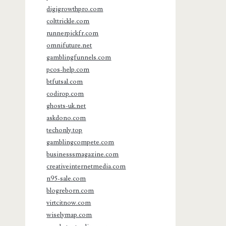
digigrowthpro.com
colttrickle.com
runnerpickfr.com
omnifuture.net
gamblingfunnels.com
pcos-help.com
btfutsal.com
codirop.com
ghosts-uk.net
askdono.com
techonly.top
gamblingcompete.com
businesssmagazine.com
creativeinternetmedia.com
n95-sale.com
blogreborn.com
virtcitnow.com
wiselymap.com