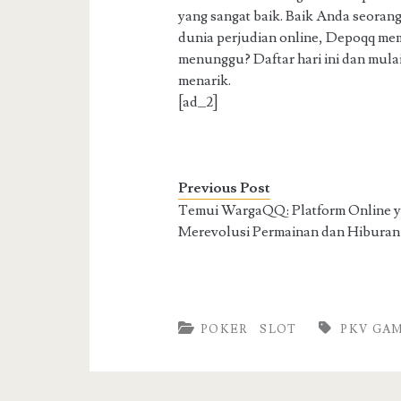
yang sangat baik. Baik Anda seoran
dunia perjudian online, Depoqq mem
menunggu? Daftar hari ini dan mula
menarik.
[ad_2]
Previous Post
Temui WargaQQ: Platform Online 
Merevolusi Permainan dan Hiburan
POKER
SLOT
PKV GA