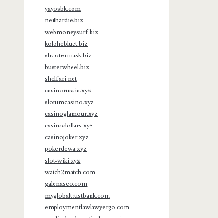
yayosbk.com
neilhardie.biz
webmoneysurf.biz
kolohebluet.biz
shootermask.biz
busterwheel.biz
shelfari.net
casinorussia.xyz
slotumcasino.xyz
casinoglamour.xyz
casinodollars.xyz
casinojoker.xyz
pokerdewa.xyz
slot-wiki.xyz
watch2match.com
galenaseo.com
myglobaltrustbank.com
employmentlawlawyergo.com