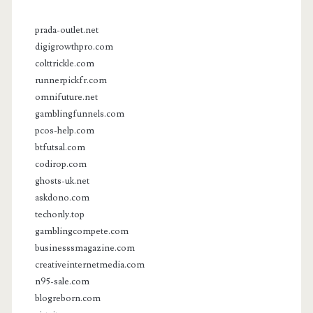
prada-outlet.net
digigrowthpro.com
colttrickle.com
runnerpickfr.com
omnifuture.net
gamblingfunnels.com
pcos-help.com
btfutsal.com
codirop.com
ghosts-uk.net
askdono.com
techonly.top
gamblingcompete.com
businesssmagazine.com
creativeinternetmedia.com
n95-sale.com
blogreborn.com