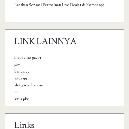
Rasakan Sensasi Permainan Live Dealer di Kompasqq
LINK LAINNYA
link demo gacor
pkv
bandarqq
situs qq
slot gacor hari ini
qq
situs pkv
Links