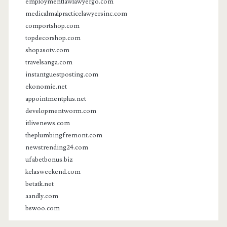
employmentlawlawyergo.com
medicalmalpracticelawyersinc.com
comportshop.com
topdecorshop.com
shopasotv.com
travelsanga.com
instantguestposting.com
ekonomie.net
appointmentplus.net
developmentworm.com
itlivenews.com
theplumbingfremont.com
newstrending24.com
ufabetbonus.biz
kelasweekend.com
betatk.net
aandly.com
bswoo.com