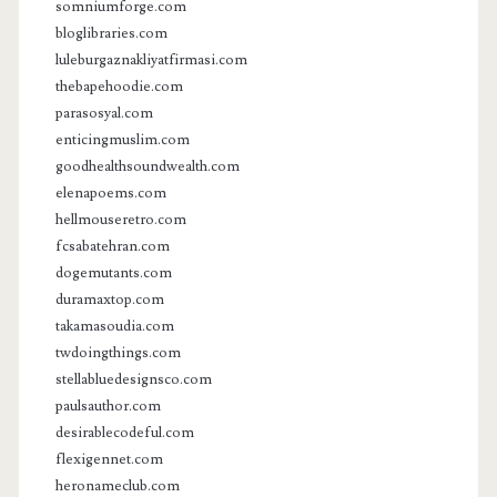
somniumforge.com
bloglibraries.com
luleburgaznakliyatfirmasi.com
thebapehoodie.com
parasosyal.com
enticingmuslim.com
goodhealthsoundwealth.com
elenapoems.com
hellmouseretro.com
fcsabatehran.com
dogemutants.com
duramaxtop.com
takamasoudia.com
twdoingthings.com
stellabluedesignsco.com
paulsauthor.com
desirablecodeful.com
flexigennet.com
heronameclub.com