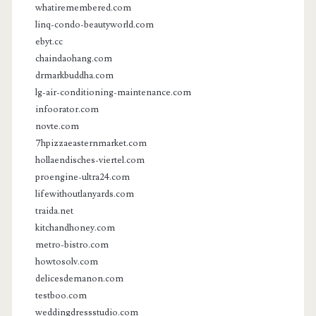
whatiremembered.com
linq-condo-beautyworld.com
ebyt.cc
chaindaohang.com
drmarkbuddha.com
lg-air-conditioning-maintenance.com
infoorator.com
novte.com
7hpizzaeasternmarket.com
hollaendisches-viertel.com
proengine-ultra24.com
lifewithoutlanyards.com
traida.net
kitchandhoney.com
metro-bistro.com
howtosolv.com
delicesdemanon.com
testboo.com
weddingdressstudio.com