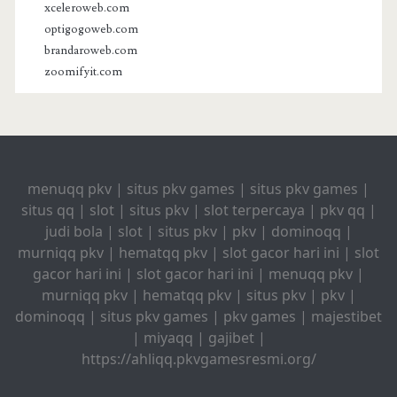
xceleroweb.com
optigogoweb.com
brandaroweb.com
zoomifyit.com
menuqq pkv
|
situs pkv games
|
situs pkv games
|
situs qq
|
slot
|
situs pkv
|
slot terpercaya
|
pkv qq
|
judi bola
|
slot
|
situs pkv
|
pkv
|
dominoqq
|
murniqq pkv
|
hematqq pkv
|
slot gacor hari ini
|
slot
gacor hari ini
|
slot gacor hari ini
|
menuqq pkv
|
murniqq pkv
|
hematqq pkv
|
situs pkv
|
pkv
|
dominoqq
|
situs pkv games
|
pkv games
|
majestibet
|
miyaqq
|
gajibet
|
https://ahliqq.pkvgamesresmi.org/