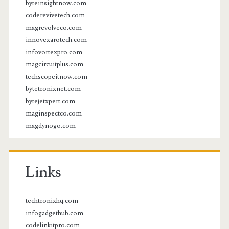
byteinsightnow.com
coderevivetech.com
magrevolveco.com
innovexarotech.com
infovortexpro.com
magcircuitplus.com
techscopeitnow.com
bytetronixnet.com
bytejetxpert.com
maginspectco.com
magdynogo.com
Links
techtronixhq.com
infogadgethub.com
codelinkitpro.com