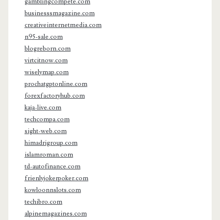
gamblingcompete.com
businesssmagazine.com
creativeinternetmedia.com
n95-sale.com
blogreborn.com
virtcitnow.com
wiselymap.com
prochatgptonline.com
forexfactoryhub.com
kaja-live.com
techcompa.com
sight-web.com
himadrigroup.com
islamroman.com
td-autofinance.com
frienlyjokerpoker.com
kowloonnslots.com
techibro.com
alpinemagazines.com