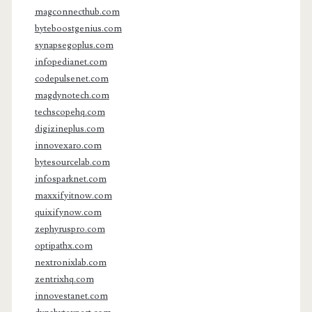
magconnecthub.com
byteboostgenius.com
synapsegoplus.com
infopedianet.com
codepulsenet.com
magdynotech.com
techscopehq.com
digizineplus.com
innovexaro.com
bytesourcelab.com
infosparknet.com
maxxifyitnow.com
quixifynow.com
zephyruspro.com
optipathx.com
nextronixlab.com
zentrixhq.com
innovestanet.com