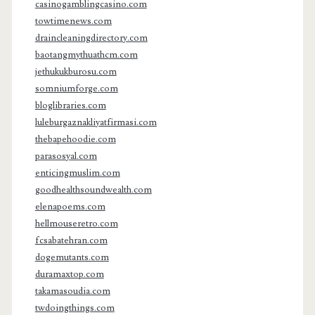
casinogamblingcasino.com
towtimenews.com
draincleaningdirectory.com
baotangmythuathcm.com
jethukukburosu.com
somniumforge.com
bloglibraries.com
luleburgaznakliyatfirmasi.com
thebapehoodie.com
parasosyal.com
enticingmuslim.com
goodhealthsoundwealth.com
elenapoems.com
hellmouseretro.com
fcsabatehran.com
dogemutants.com
duramaxtop.com
takamasoudia.com
twdoingthings.com