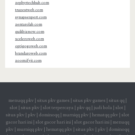
zephyrtechhub.com
truzestweb.com
synapsexpert.com
zentarolab.com
quikbiznow.com
xceleroweb.com
optigogoweb.com
brandaroweb.com
zoomifyit.com
menuqq pkv
|
situs pkv games
|
situs pkv games
|
situs qq
|
slot
|
situs pkv
|
slot terpercaya
|
pkv qq
|
judi bola
|
slot
|
situs pkv
|
pkv
|
dominoqq
|
murniqq pkv
|
hematqq pkv
|
slot
gacor hari ini
|
slot gacor hari ini
|
slot gacor hari ini
|
menuqq
pkv
|
murniqq pkv
|
hematqq pkv
|
situs pkv
|
pkv
|
dominoqq