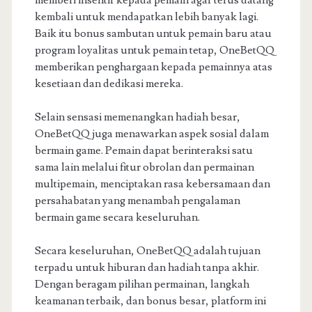
memberi insentif kepada pemain agar terus datang
kembali untuk mendapatkan lebih banyak lagi.
Baik itu bonus sambutan untuk pemain baru atau
program loyalitas untuk pemain tetap, OneBetQQ
memberikan penghargaan kepada pemainnya atas
kesetiaan dan dedikasi mereka.
Selain sensasi memenangkan hadiah besar,
OneBetQQ juga menawarkan aspek sosial dalam
bermain game. Pemain dapat berinteraksi satu
sama lain melalui fitur obrolan dan permainan
multipemain, menciptakan rasa kebersamaan dan
persahabatan yang menambah pengalaman
bermain game secara keseluruhan.
Secara keseluruhan, OneBetQQ adalah tujuan
terpadu untuk hiburan dan hadiah tanpa akhir.
Dengan beragam pilihan permainan, langkah
keamanan terbaik, dan bonus besar, platform ini