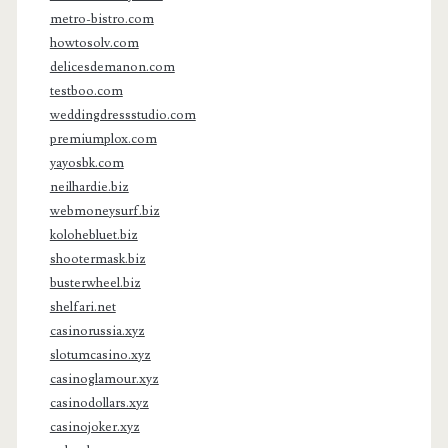
metro-bistro.com
howtosolv.com
delicesdemanon.com
testboo.com
weddingdressstudio.com
premiumplox.com
yayosbk.com
neilhardie.biz
webmoneysurf.biz
kolohebluet.biz
shootermask.biz
busterwheel.biz
shelfari.net
casinorussia.xyz
slotumcasino.xyz
casinoglamour.xyz
casinodollars.xyz
casinojoker.xyz