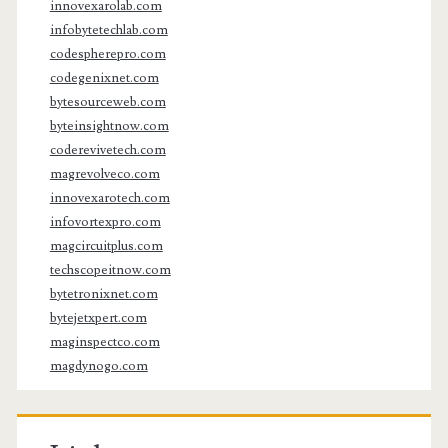
innovexarolab.com
infobytetechlab.com
codespherepro.com
codegenixnet.com
bytesourceweb.com
byteinsightnow.com
coderevivetech.com
magrevolveco.com
innovexarotech.com
infovortexpro.com
magcircuitplus.com
techscopeitnow.com
bytetronixnet.com
bytejetxpert.com
maginspectco.com
magdynogo.com