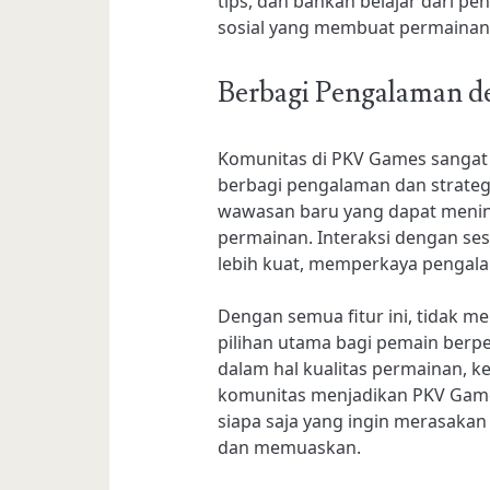
tips, dan bahkan belajar dari p
sosial yang membuat permainan 
Berbagi Pengalaman 
Komunitas di PKV Games sangat
berbagi pengalaman dan strate
wawasan baru yang dapat men
permainan. Interaksi dengan se
lebih kuat, memperkaya pengal
Dengan semua fitur ini, tidak m
pilihan utama bagi pemain ber
dalam hal kualitas permainan, ke
komunitas menjadikan PKV Games
siapa saja yang ingin merasaka
dan memuaskan.