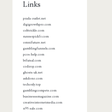
Links
prada-outlet.net
digigrowthpro.com
colttrickle.com
runnerpickfr.com
omnifuture.net
gamblingfunnels.com
pcos-help.com
btfutsal.com
codirop.com
ghosts-uk.net
askdono.com
techonly.top
gamblingcompete.com
businesssmagazine.com
creativeinternetmedia.com
n95-sale.com