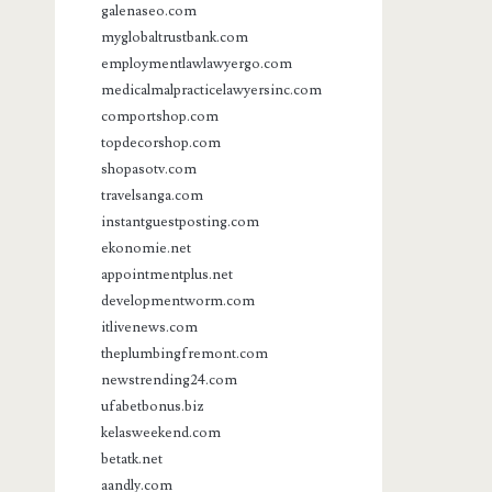
galenaseo.com
myglobaltrustbank.com
employmentlawlawyergo.com
medicalmalpracticelawyersinc.com
comportshop.com
topdecorshop.com
shopasotv.com
travelsanga.com
instantguestposting.com
ekonomie.net
appointmentplus.net
developmentworm.com
itlivenews.com
theplumbingfremont.com
newstrending24.com
ufabetbonus.biz
kelasweekend.com
betatk.net
aandly.com