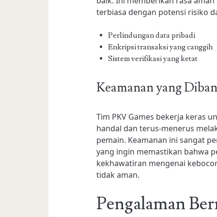
baik. Ini memberikan rasa ama
terbiasa dengan potensi risiko 
Perlindungan data pribadi
Enkripsi transaksi yang canggih
Sistem verifikasi yang ketat
Keamanan yang Dibang
Tim PKV Games bekerja keras u
handal dan terus-menerus mela
pemain. Keamanan ini sangat pe
yang ingin memastikan bahwa p
kekhawatiran mengenai kebocora
tidak aman.
Pengalaman Ber