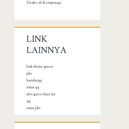
Dealer di Kompasqq
LINK
LAINNYA
link demo gacor
pkv
bandarqq
situs qq
slot gacor hari ini
qq
situs pkv