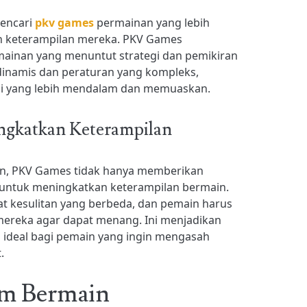
encari
pkv games
permainan yang lebih
 keterampilan mereka. PKV Games
ainan yang menuntut strategi dan pemikiran
inamis dan peraturan yang kompleks,
i yang lebih mendalam dan memuaskan.
ngkatkan Keterampilan
n, PKV Games tidak hanya memberikan
 untuk meningkatkan keterampilan bermain.
at kesulitan yang berbeda, dan pemain harus
ereka agar dapat menang. Ini menjadikan
ideal bagi pemain yang ingin mengasah
.
lam Bermain