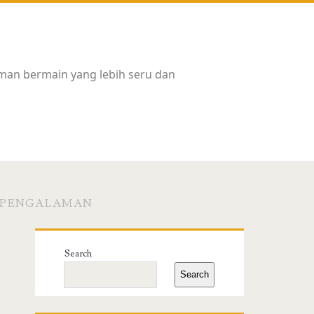
aman bermain yang lebih seru dan
ERPENGALAMAN
Primary
Search
Sidebar
Search