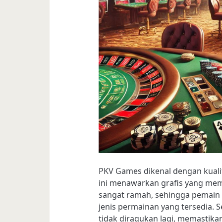
PKV Games dikenal dengan kualit
ini menawarkan grafis yang me
sangat ramah, sehingga pemai
jenis permainan yang tersedia. Se
tidak diragukan lagi, memasti