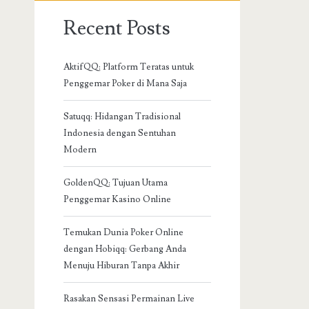
Recent Posts
AktifQQ: Platform Teratas untuk
Penggemar Poker di Mana Saja
Satuqq: Hidangan Tradisional
Indonesia dengan Sentuhan
Modern
GoldenQQ: Tujuan Utama
Penggemar Kasino Online
Temukan Dunia Poker Online
dengan Hobiqq: Gerbang Anda
Menuju Hiburan Tanpa Akhir
Rasakan Sensasi Permainan Live