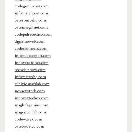
codegeniusnet.com
infoinsightnet.com
bytesourcehq.com
byteinsightnet.com
codepulsetechco.com
digizineweb.com
codeconnectx.com
infomatrixxpert.com
innovexaronet.com
techvistanow.com
infomatrixhq.com
cubixiosparklab.com
novaevotech.com
innovextechco.com
maglinkgenius.com
magcircuitlab.com
codewavex.com
byteboostco.com