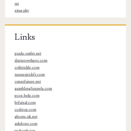
qq
situs pkv
Links
prada-outlet.net
digigrowthpro.com
colttrickle.com
runnerpickfr.com
omnifuture.net
gamblingfunnels.com
pcos-help.com
btfutsal.com
codirop.com
ghosts-uk.net
askdono.com
techonly.top