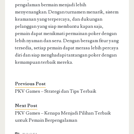
pengalaman bermain menjadi lebih
menyenangkan. Dengan turnamen menarik, sistem
keamanan yang terpercaya, dan dukungan
pelanggan yang siap membantu kapan saja,
pemain dapat menikmati permainan poker dengan
lebih nyaman dan seru. Dengan beragam fitur yang
tersedia, setiap pemain dapat merasa lebih percaya
diri dan siap menghadapi tantangan poker dengan
kemampuan terbaik mereka.
Previous Post
PKV Games – Strategi dan Tips Terbaik
Next Post
PKV Games – Kenapa Menjadi Pilihan Terbaik
untuk Pemain Berpengalaman