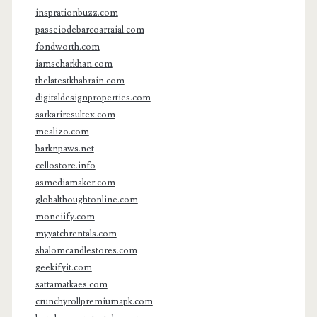
insprationbuzz.com
passeiodebarcoarraial.com
fondworth.com
iamseharkhan.com
thelatestkhabrain.com
digitaldesignproperties.com
sarkariresultex.com
mealizo.com
barknpaws.net
cellostore.info
asmediamaker.com
globalthoughtonline.com
moneiify.com
myyatchrentals.com
shalomcandlestores.com
geekifyit.com
sattamatkaes.com
crunchyrollpremiumapk.com