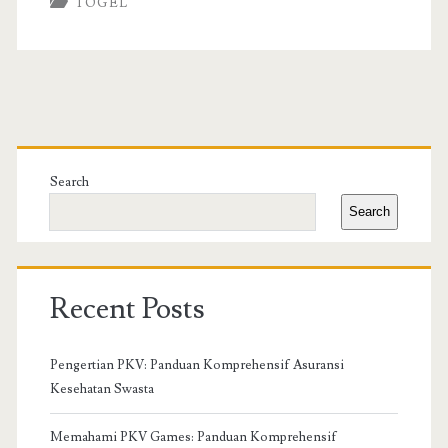
TOGEL
Primary
Sidebar
Search
Search
Recent Posts
Pengertian PKV: Panduan Komprehensif Asuransi
Kesehatan Swasta
Memahami PKV Games: Panduan Komprehensif