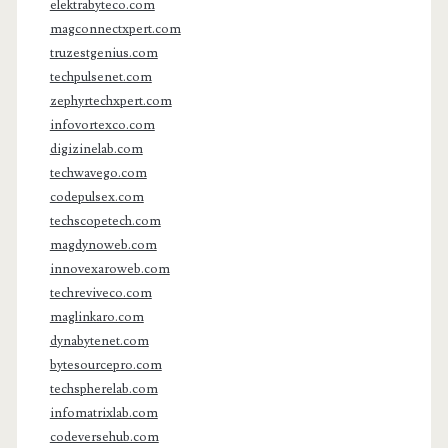
elektrabyteco.com
magconnectxpert.com
truzestgenius.com
techpulsenet.com
zephyrtechxpert.com
infovortexco.com
digizinelab.com
techwavego.com
codepulsex.com
techscopetech.com
magdynoweb.com
innovexaroweb.com
techreviveco.com
maglinkaro.com
dynabytenet.com
bytesourcepro.com
techspherelab.com
infomatrixlab.com
codeversehub.com