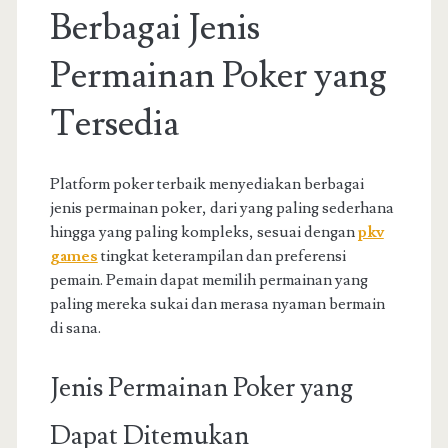
Berbagai Jenis
Permainan Poker yang
Tersedia
Platform poker terbaik menyediakan berbagai
jenis permainan poker, dari yang paling sederhana
hingga yang paling kompleks, sesuai dengan
pkv
games
tingkat keterampilan dan preferensi
pemain. Pemain dapat memilih permainan yang
paling mereka sukai dan merasa nyaman bermain
di sana.
Jenis Permainan Poker yang
Dapat Ditemukan