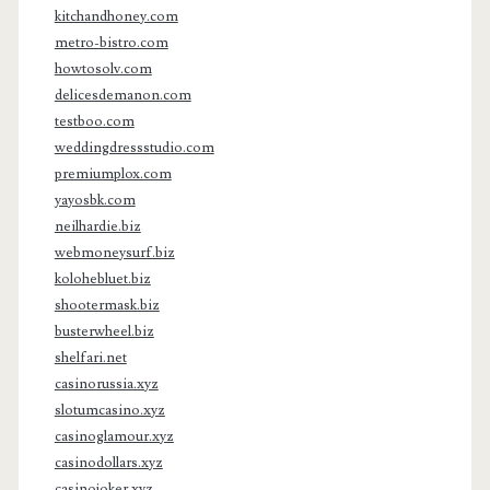
kitchandhoney.com
metro-bistro.com
howtosolv.com
delicesdemanon.com
testboo.com
weddingdressstudio.com
premiumplox.com
yayosbk.com
neilhardie.biz
webmoneysurf.biz
kolohebluet.biz
shootermask.biz
busterwheel.biz
shelfari.net
casinorussia.xyz
slotumcasino.xyz
casinoglamour.xyz
casinodollars.xyz
casinojoker.xyz