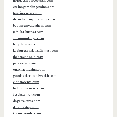
hondacareprotectplan.com
casinogamblingcasino.com
towtimenews.com
draincleaningdirectory.com
baotangmythuathcm.com
jethukukburosu.com
somniumforge.com
bloglibraries.com
luleburgaznakliyatfirmasi.com
thebapehoodie.com
parasosyal.com
enticingmuslim.com
goodhealthsoundwealth.com
elenapoems.com
hellmouseretro.com
fcsabatehran.com
dogemutants.com
duramaxtop.com
takamasoudia.com