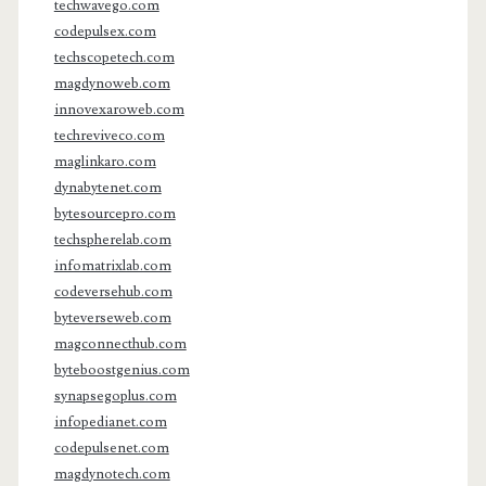
techwavego.com
codepulsex.com
techscopetech.com
magdynoweb.com
innovexaroweb.com
techreviveco.com
maglinkaro.com
dynabytenet.com
bytesourcepro.com
techspherelab.com
infomatrixlab.com
codeversehub.com
byteverseweb.com
magconnecthub.com
byteboostgenius.com
synapsegoplus.com
infopedianet.com
codepulsenet.com
magdynotech.com