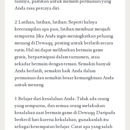
lainnya, pastikan untuk memilih permainan yang
Anda rasa percaya diri.
2. Latihan, latihan, latihan: Seperti halnya
keterampilan apa pun, latihan membuat menjadi
sempurna. Jika Anda ingin meningkatkan peluang
menang di Dewaqq, penting untuk berlatih secara
rutin. Hal ini dapat melibatkan bermain game
gratis, berpartisipasi dalam turnamen, atau
sekadar bermain dengan teman. Semakin banyak
Anda berlatih, semakin baik Anda dalam
permainan dan semakin besar kemungkinan Anda
untuk menang.
3. Belajar dari kesalahan Anda: Tidak ada orang
yang sempurna, dan semua orang melakukan
kesalahan saat bermain game di Dewaqq. Daripada
berkecil hati karena kekalahan, gunakanlah itu
sebagai kesempatan belajar. Catat apa yang salah