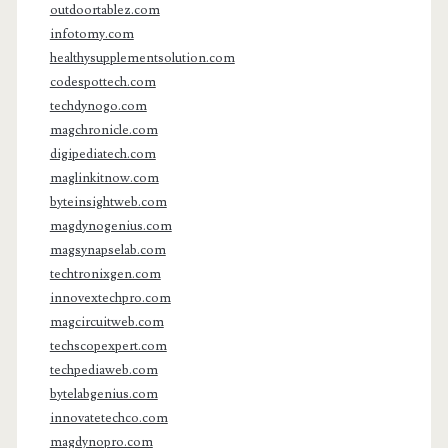
outdoortablez.com
infotomy.com
healthysupplementsolution.com
codespottech.com
techdynogo.com
magchronicle.com
digipediatech.com
maglinkitnow.com
byteinsightweb.com
magdynogenius.com
magsynapselab.com
techtronixgen.com
innovextechpro.com
magcircuitweb.com
techscopexpert.com
techpediaweb.com
bytelabgenius.com
innovatetechco.com
magdynopro.com