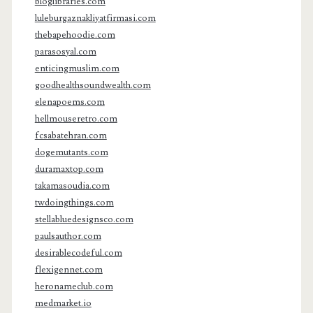
bloglibraries.com
luleburgaznakliyatfirmasi.com
thebapehoodie.com
parasosyal.com
enticingmuslim.com
goodhealthsoundwealth.com
elenapoems.com
hellmouseretro.com
fcsabatehran.com
dogemutants.com
duramaxtop.com
takamasoudia.com
twdoingthings.com
stellabluedesignsco.com
paulsauthor.com
desirablecodeful.com
flexigennet.com
heronameclub.com
medmarket.io