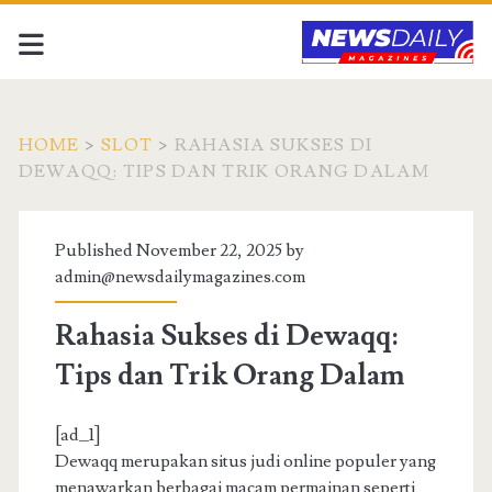
HOME
>
SLOT
>
RAHASIA SUKSES DI
DEWAQQ: TIPS DAN TRIK ORANG DALAM
Published November 22, 2025 by
admin@newsdailymagazines.com
Rahasia Sukses di Dewaqq:
Tips dan Trik Orang Dalam
[ad_1]
Dewaqq merupakan situs judi online populer yang
menawarkan berbagai macam permainan seperti