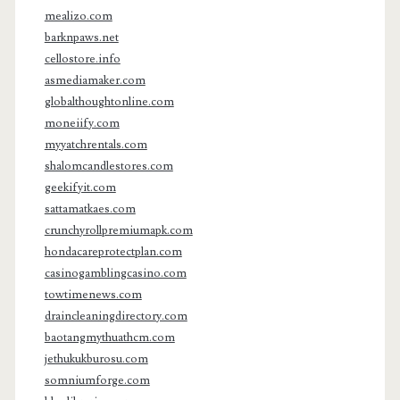
mealizo.com
barknpaws.net
cellostore.info
asmediamaker.com
globalthoughtonline.com
moneiify.com
myyatchrentals.com
shalomcandlestores.com
geekifyit.com
sattamatkaes.com
crunchyrollpremiumapk.com
hondacareprotectplan.com
casinogamblingcasino.com
towtimenews.com
draincleaningdirectory.com
baotangmythuathcm.com
jethukukburosu.com
somniumforge.com