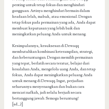
penting untuk tetap fokus dan menghindari
gangguan. Artinya menghindari bermain dalam
keadaan lelah, mabuk, atau emosional. Dengan
tetap fokus pada permainan yang ada, Anda dapat
membuat keputusan yang lebih baik dan
meningkatkan peluang Anda untuk menang.
Kesimpulannya, kesuksesan di Dewaqq
membutuhkan kombinasi keterampilan, strategi,
dan keberuntungan. Dengan memilih permainan
yang tepat, berlatih secara teratur, belajar dari
kesalahan Anda, mengelola uang Anda, dan tetap
fokus, Anda dapat meningkatkan peluang Anda
untuk menang di Dewaqq. Ingat, perjudian
seharusnya menyenangkan dan bukan cara
mencari nafkah, jadi selalu berjudi secara
bertanggung jawab. Semoga beruntung!
[ad_2]