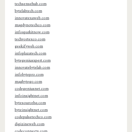
techsensehub.com
bytelabtech.com
innovatexaweb.com
magdynotechco.com
infosparkitnow.com
techvortexco.com
geekifyweb.com
infoplazatech.com
bytegeniusxpert.com
innovatebytelab.com
infobytepro.com
magbytego.com
codegeniusnet.com
infoinsightnet.com
bytesourcehq.com
byteinsightnet.com
codepulsetechco.com
digizineweb.com
codeconnectx.com