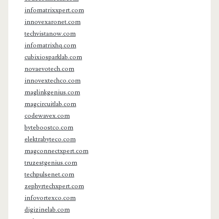
infomatrixxpert.com
innovexaronet.com
techvistanow.com
infomatrixhq.com
cubixiosparklab.com
novaevotech.com
innovextechco.com
maglinkgenius.com
magcircuitlab.com
codewavex.com
byteboostco.com
elektrabyteco.com
magconnectxpert.com
truzestgenius.com
techpulsenet.com
zephyrtechxpert.com
infovortexco.com
digizinelab.com