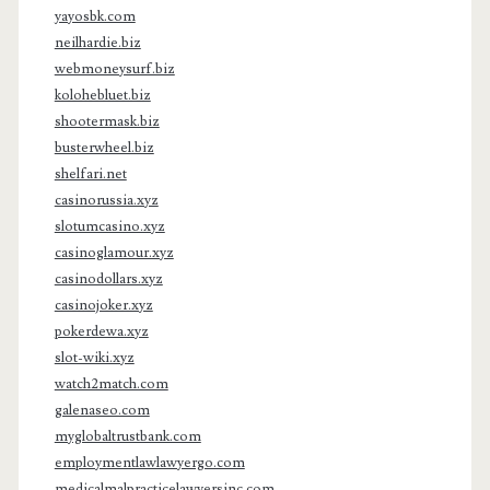
yayosbk.com
neilhardie.biz
webmoneysurf.biz
kolohebluet.biz
shootermask.biz
busterwheel.biz
shelfari.net
casinorussia.xyz
slotumcasino.xyz
casinoglamour.xyz
casinodollars.xyz
casinojoker.xyz
pokerdewa.xyz
slot-wiki.xyz
watch2match.com
galenaseo.com
myglobaltrustbank.com
employmentlawlawyergo.com
medicalmalpracticelawyersinc.com