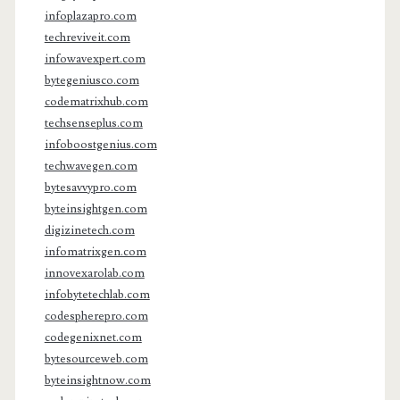
infoplazapro.com
techreviveit.com
infowavexpert.com
bytegeniusco.com
codematrixhub.com
techsenseplus.com
infoboostgenius.com
techwavegen.com
bytesavvypro.com
byteinsightgen.com
digizinetech.com
infomatrixgen.com
innovexarolab.com
infobytetechlab.com
codespherepro.com
codegenixnet.com
bytesourceweb.com
byteinsightnow.com