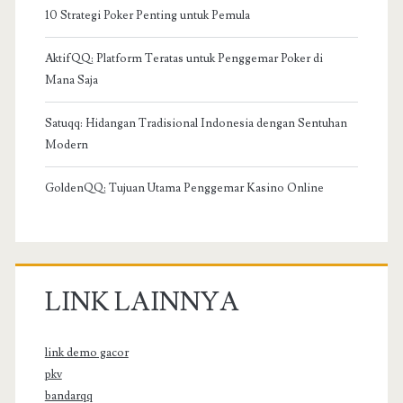
10 Strategi Poker Penting untuk Pemula
AktifQQ: Platform Teratas untuk Penggemar Poker di
Mana Saja
Satuqq: Hidangan Tradisional Indonesia dengan Sentuhan
Modern
GoldenQQ: Tujuan Utama Penggemar Kasino Online
LINK LAINNYA
link demo gacor
pkv
bandarqq