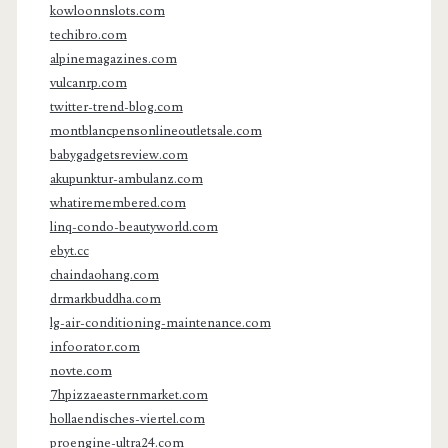
kowloonnslots.com
techibro.com
alpinemagazines.com
vulcanrp.com
twitter-trend-blog.com
montblancpensonlineoutletsale.com
babygadgetsreview.com
akupunktur-ambulanz.com
whatiremembered.com
linq-condo-beautyworld.com
ebyt.cc
chaindaohang.com
drmarkbuddha.com
lg-air-conditioning-maintenance.com
infoorator.com
novte.com
7hpizzaeasternmarket.com
hollaendisches-viertel.com
proengine-ultra24.com