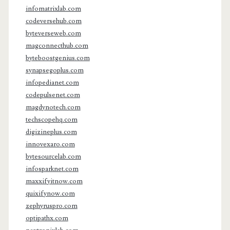
infomatrixlab.com
codeversehub.com
byteverseweb.com
magconnecthub.com
byteboostgenius.com
synapsegoplus.com
infopedianet.com
codepulsenet.com
magdynotech.com
techscopehq.com
digizineplus.com
innovexaro.com
bytesourcelab.com
infosparknet.com
maxxifyitnow.com
quixifynow.com
zephyruspro.com
optipathx.com