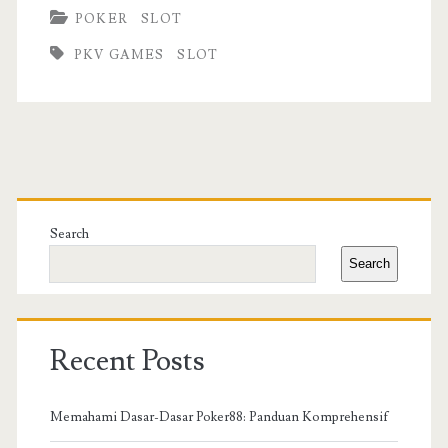
POKER
SLOT
PKV GAMES
SLOT
Primary
Sidebar
Search
Search
Recent Posts
Memahami Dasar-Dasar Poker88: Panduan Komprehensif