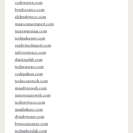
codewavex.com
byteboostco.com
elektrabyteco.com
magconnectxpert.com
truzestgenius.com
techpulsenet.com
zephyrtechxpert.com
infovortexco.com
digizinelab.com
techwavego.com
codepulsex.com
techscopetech.com
magdynoweb.com
innovexaroweb.com
techreviveco.com
maglinkaro.com
dynabytenet.com
bytesourcepro.com
techspherelab.com