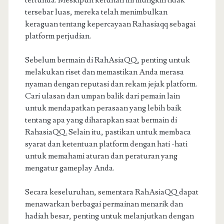
tertunda. Meskipun keluhan ini mungkin tidak
tersebar luas, mereka telah menimbulkan
keraguan tentang kepercayaan Rahasiaqq sebagai
platform perjudian.
Sebelum bermain di RahAsiaQQ, penting untuk
melakukan riset dan memastikan Anda merasa
nyaman dengan reputasi dan rekam jejak platform.
Cari ulasan dan umpan balik dari pemain lain
untuk mendapatkan perasaan yang lebih baik
tentang apa yang diharapkan saat bermain di
RahasiaQQ. Selain itu, pastikan untuk membaca
syarat dan ketentuan platform dengan hati -hati
untuk memahami aturan dan peraturan yang
mengatur gameplay Anda.
Secara keseluruhan, sementara RahAsiaQQ dapat
menawarkan berbagai permainan menarik dan
hadiah besar, penting untuk melanjutkan dengan