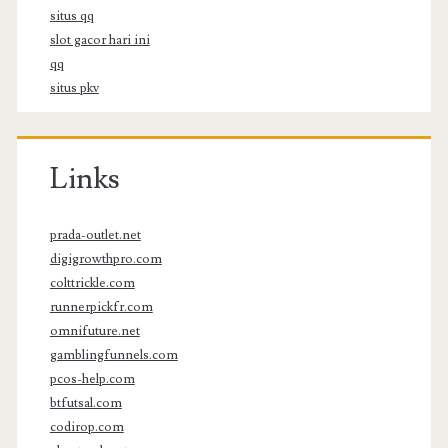
situs qq
slot gacor hari ini
qq
situs pkv
Links
prada-outlet.net
digigrowthpro.com
colttrickle.com
runnerpickfr.com
omnifuture.net
gamblingfunnels.com
pcos-help.com
btfutsal.com
codirop.com