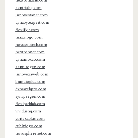
nextronixlab.com
zentrixhq.com
innovestanet.com
dynabytexpert.com
flexifyit.com
maxxiogo.com
novusgotech.com
nextronnet.com
dynamoxco.com
zenturogen.com
innovexaweb.com
brandioplus.com
dynawebpro.com
synapsegen.com
flexipathlab.com
vividushq.com
vortexaplus.com
cubixiogo.com
novuspherenet.com