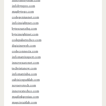
innovatebytelab.com
infobytepro.com
magbytego.com
codegeniusnet.com
infoinsightnet.com
bytesourcehq.com
byteinsightnet.com
codepulsetechco.com
digizineweb.com
codeconnectx.com
infomatrixxpert.com
innovexaronet.com
techvistanow.com
infomatrixhq.com
cubixiosparklab.com
novaevotech.com
innovextechco.com
maglinkgenius.com
magcircuitlab.com