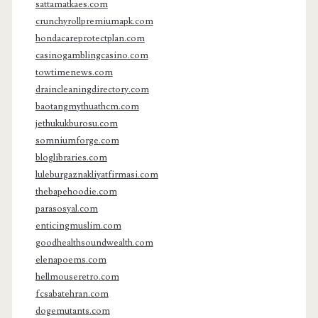
sattamatkaes.com
crunchyrollpremiumapk.com
hondacareprotectplan.com
casinogamblingcasino.com
towtimenews.com
draincleaningdirectory.com
baotangmythuathcm.com
jethukukburosu.com
somniumforge.com
bloglibraries.com
luleburgaznakliyatfirmasi.com
thebapehoodie.com
parasosyal.com
enticingmuslim.com
goodhealthsoundwealth.com
elenapoems.com
hellmouseretro.com
fcsabatehran.com
dogemutants.com