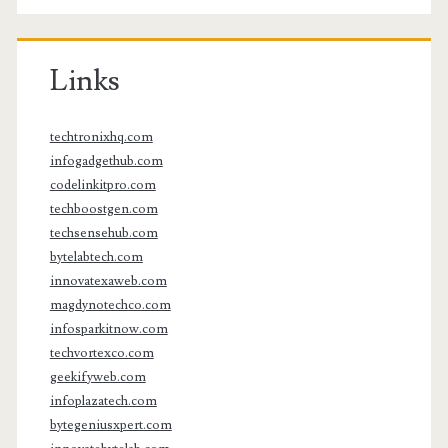
Links
techtronixhq.com
infogadgethub.com
codelinkitpro.com
techboostgen.com
techsensehub.com
bytelabtech.com
innovatexaweb.com
magdynotechco.com
infosparkitnow.com
techvortexco.com
geekifyweb.com
infoplazatech.com
bytegeniusxpert.com