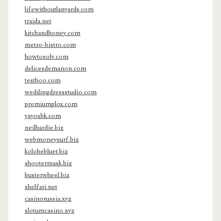
lifewithoutlanyards.com
traida.net
kitchandhoney.com
metro-bistro.com
howtosolv.com
delicesdemanon.com
testboo.com
weddingdressstudio.com
premiumplox.com
yayosbk.com
neilhardie.biz
webmoneysurf.biz
kolohebluet.biz
shootermask.biz
busterwheel.biz
shelfari.net
casinorussia.xyz
slotumcasino.xyz