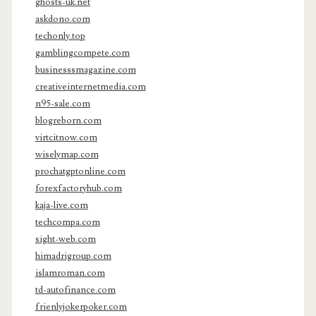
ghosts-uk.net
askdono.com
techonly.top
gamblingcompete.com
businesssmagazine.com
creativeinternetmedia.com
n95-sale.com
blogreborn.com
virtcitnow.com
wiselymap.com
prochatgptonline.com
forexfactoryhub.com
kaja-live.com
techcompa.com
sight-web.com
himadrigroup.com
islamroman.com
td-autofinance.com
frienlyjokerpoker.com