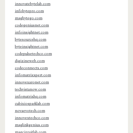
innovatebytelab.com
infobytepro.com
magbytego.com
codegeniusnet.com
infoinsightnet.com
bytesourcehq.com
byteinsightnet.com
codepulsetechco.com
digizineweb.com
codeconnectx.com
infomatrixxpert.com
innovexaronet.com
techvistanow.com
infomatrixhq.com
cubixiosparklab.com
novaevotech.com
innovextechco.com
maglinkgenius.com
magcircuitlab.com