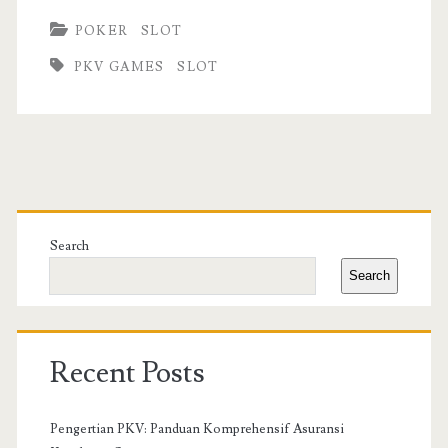
POKER
SLOT
PKV GAMES
SLOT
Primary
Sidebar
Search
Search
Recent Posts
Pengertian PKV: Panduan Komprehensif Asuransi