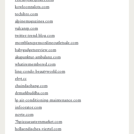
kowloonnslots.com
techibro.com
alpinemagazines.com
vulcanrp.com
twitter-trend-blog.com
montblancpensonlineoutletsale.com
babygadgetsreview.com
akupunktur-ambulanz.com
whatiremembered.com
linq-condo-beautyworld.com
ebyt.cc
chaindaohang.com
drmarkbuddha.com
lg-air-conditioning-maintenance.com
infoorator.com
novte.com
7hpizzaeasternmarket.com
hollaendisches-viertel.com