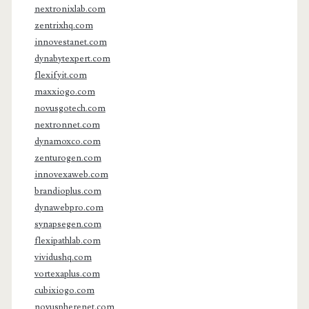
nextronixlab.com
zentrixhq.com
innovestanet.com
dynabytexpert.com
flexifyit.com
maxxiogo.com
novusgotech.com
nextronnet.com
dynamoxco.com
zenturogen.com
innovexaweb.com
brandioplus.com
dynawebpro.com
synapsegen.com
flexipathlab.com
vividushq.com
vortexaplus.com
cubixiogo.com
novuspherenet.com