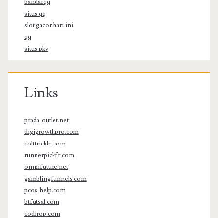
bandarqq
situs qq
slot gacor hari ini
qq
situs pkv
Links
prada-outlet.net
digigrowthpro.com
colttrickle.com
runnerpickfr.com
omnifuture.net
gamblingfunnels.com
pcos-help.com
btfutsal.com
codirop.com