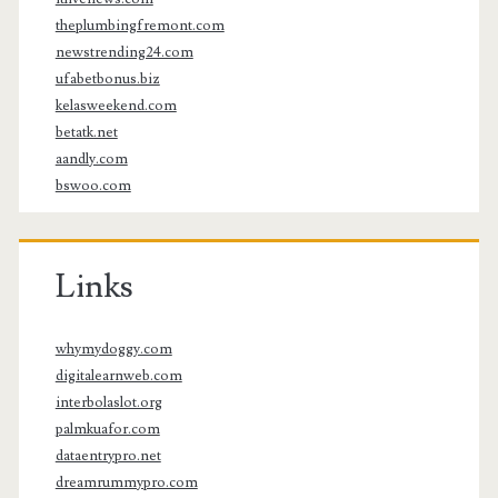
theplumbingfremont.com
newstrending24.com
ufabetbonus.biz
kelasweekend.com
betatk.net
aandly.com
bswoo.com
Links
whymydoggy.com
digitalearnweb.com
interbolaslot.org
palmkuafor.com
dataentrypro.net
dreamrummypro.com