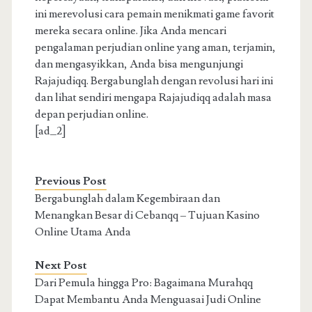
ini merevolusi cara pemain menikmati game favorit
mereka secara online. Jika Anda mencari
pengalaman perjudian online yang aman, terjamin,
dan mengasyikkan, Anda bisa mengunjungi
Rajajudiqq. Bergabunglah dengan revolusi hari ini
dan lihat sendiri mengapa Rajajudiqq adalah masa
depan perjudian online.
[ad_2]
Previous Post
Bergabunglah dalam Kegembiraan dan
Menangkan Besar di Cebanqq – Tujuan Kasino
Online Utama Anda
Next Post
Dari Pemula hingga Pro: Bagaimana Murahqq
Dapat Membantu Anda Menguasai Judi Online