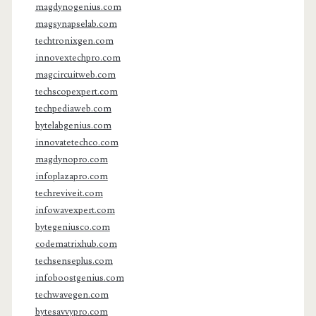
magdynogenius.com
magsynapselab.com
techtronixgen.com
innovextechpro.com
magcircuitweb.com
techscopexpert.com
techpediaweb.com
bytelabgenius.com
innovatetechco.com
magdynopro.com
infoplazapro.com
techreviveit.com
infowavexpert.com
bytegeniusco.com
codematrixhub.com
techsenseplus.com
infoboostgenius.com
techwavegen.com
bytesavvypro.com