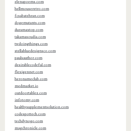
elenapoems.com
hellmouseretro.com
fcsabatehran.com
dogemutants.com
duramaxtop.com
takamasoudia.com
twdoingthings.com
stellabluedesignsco.com
paulsauthor.com
desirablecodeful.com
flexigennet.com
heronameclub.com
medmarket.io
outdoortablez.com
infotomy.com
healthysupplementsolution.com
codespottech.com
techdynogo.com
magchronicle.com