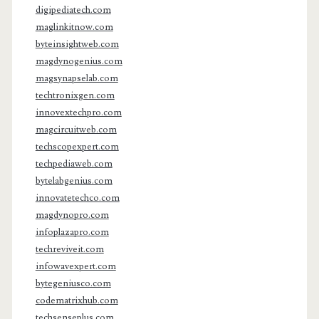
digipediatech.com
maglinkitnow.com
byteinsightweb.com
magdynogenius.com
magsynapselab.com
techtronixgen.com
innovextechpro.com
magcircuitweb.com
techscopexpert.com
techpediaweb.com
bytelabgenius.com
innovatetechco.com
magdynopro.com
infoplazapro.com
techreviveit.com
infowavexpert.com
bytegeniusco.com
codematrixhub.com
techsenseplus.com