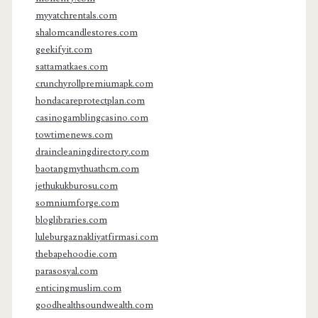
myyatchrentals.com
shalomcandlestores.com
geekifyit.com
sattamatkaes.com
crunchyrollpremiumapk.com
hondacareprotectplan.com
casinogamblingcasino.com
towtimenews.com
draincleaningdirectory.com
baotangmythuathcm.com
jethukukburosu.com
somniumforge.com
bloglibraries.com
luleburgaznakliyatfirmasi.com
thebapehoodie.com
parasosyal.com
enticingmuslim.com
goodhealthsoundwealth.com