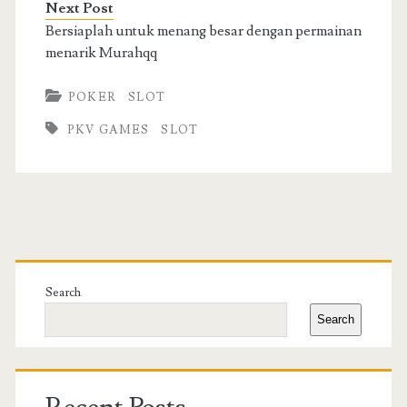
Next Post
Bersiaplah untuk menang besar dengan permainan
menarik Murahqq
POKER
SLOT
PKV GAMES
SLOT
Primary
Sidebar
Search
Search