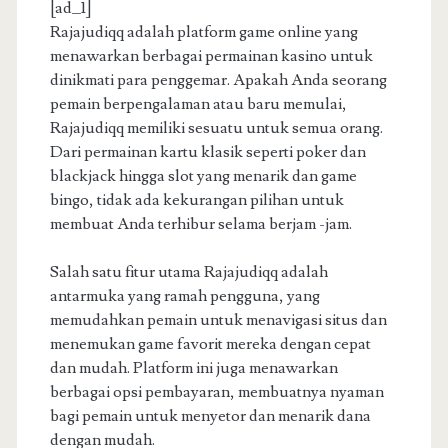
[ad_1]
Rajajudiqq adalah platform game online yang
menawarkan berbagai permainan kasino untuk
dinikmati para penggemar. Apakah Anda seorang
pemain berpengalaman atau baru memulai,
Rajajudiqq memiliki sesuatu untuk semua orang.
Dari permainan kartu klasik seperti poker dan
blackjack hingga slot yang menarik dan game
bingo, tidak ada kekurangan pilihan untuk
membuat Anda terhibur selama berjam -jam.
Salah satu fitur utama Rajajudiqq adalah
antarmuka yang ramah pengguna, yang
memudahkan pemain untuk menavigasi situs dan
menemukan game favorit mereka dengan cepat
dan mudah. Platform ini juga menawarkan
berbagai opsi pembayaran, membuatnya nyaman
bagi pemain untuk menyetor dan menarik dana
dengan mudah.