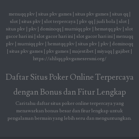
menuqq pkv
|
situs pkv games
|
situs pkv games
|
situs qq
|
slot
|
situs pkv
|
slot terpercaya
|
pkv qq
|
judi bola
|
slot
|
situs pkv
|
pkv
|
dominoqq
|
murniqq pkv
|
hematqq pkv
|
slot
gacor hari ini
|
slot gacor hari ini
|
slot gacor hari ini
|
menuqq
pkv
|
murniqq pkv
|
hematqq pkv
|
situs pkv
|
pkv
|
dominoqq
|
situs pkv games
|
pkv games
|
majestibet
|
miyaqq
|
gajibet
|
https://ahliqq.pkvgamesresmi.org/
Daftar Situs Poker Online Terpercaya
dengan Bonus dan Fitur Lengkap
Cari tahu daftar situs poker online terpercaya yang
menawarkan bonus besar dan fitur lengkap untuk
pengalaman bermain yang lebih seru dan menguntungkan.