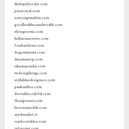
thebapehoodie.com
parasosyal.com
enticingmuslim.com
goodhealthsoundwealth.com
elenapoems.com
hellmouseretro.com
fcsabatehran.com
dogemutants.com
duramaxtop.com
takamasoudia.com
twdoingthings.com
stellabluedesignsco.com
paulsauthor.com
desirablecodeful.com
flexigennet.com
heronameclub.com
medmarket.io
outdoortablez.com
infotomy.com