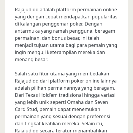
Rajajudiqq adalah platform permainan online
yang dengan cepat mendapatkan popularitas
di kalangan penggemar poker. Dengan
antarmuka yang ramah pengguna, beragam
permainan, dan bonus besar, ini telah
menjadi tujuan utama bagi para pemain yang
ingin menguji keterampilan mereka dan
menang besar.
Salah satu fitur utama yang membedakan
Rajajudiqq dari platform poker online lainnya
adalah pilihan permainannya yang beragam.
Dari Texas Hold’em tradisional hingga variasi
yang lebih unik seperti Omaha dan Seven
Card Stud, pemain dapat menemukan
permainan yang sesuai dengan preferensi
dan tingkat keahlian mereka. Selain itu,
Rajajudiqq secara teratur menambahkan