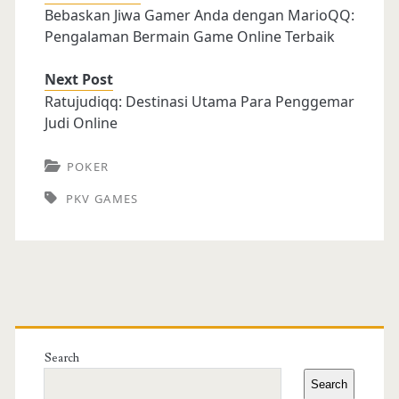
Bebaskan Jiwa Gamer Anda dengan MarioQQ:
Pengalaman Bermain Game Online Terbaik
Next Post
Ratujudiqq: Destinasi Utama Para Penggemar
Judi Online
POKER
PKV GAMES
Primary
Sidebar
Search
Search