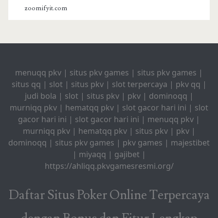
zoomifyit.com
menuqq pkv
|
situs pkv games
|
situs pkv games
|
situs qq
|
slot
|
situs pkv
|
slot terpercaya
|
pkv qq
|
judi bola
|
slot
|
situs pkv
|
pkv
|
dominoqq
|
murniqq pkv
|
hematqq pkv
|
slot gacor hari ini
|
slot
gacor hari ini
|
slot gacor hari ini
|
menuqq pkv
|
murniqq pkv
|
hematqq pkv
|
situs pkv
|
pkv
|
dominoqq
|
situs pkv games
|
pkv games
|
majestibet
|
miyaqq
|
gajibet
|
https://ahliqq.pkvgamesresmi.org/
Daftar Situs Poker Online Terpercaya