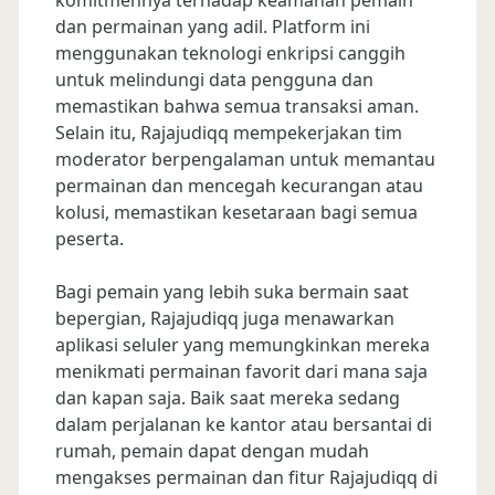
komitmennya terhadap keamanan pemain
dan permainan yang adil. Platform ini
menggunakan teknologi enkripsi canggih
untuk melindungi data pengguna dan
memastikan bahwa semua transaksi aman.
Selain itu, Rajajudiqq mempekerjakan tim
moderator berpengalaman untuk memantau
permainan dan mencegah kecurangan atau
kolusi, memastikan kesetaraan bagi semua
peserta.
Bagi pemain yang lebih suka bermain saat
bepergian, Rajajudiqq juga menawarkan
aplikasi seluler yang memungkinkan mereka
menikmati permainan favorit dari mana saja
dan kapan saja. Baik saat mereka sedang
dalam perjalanan ke kantor atau bersantai di
rumah, pemain dapat dengan mudah
mengakses permainan dan fitur Rajajudiqq di