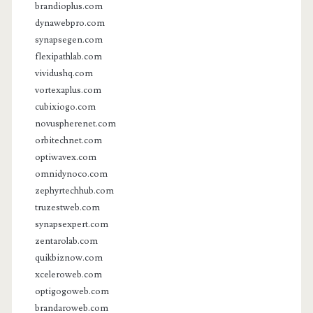
brandioplus.com
dynawebpro.com
synapsegen.com
flexipathlab.com
vividushq.com
vortexaplus.com
cubixiogo.com
novuspherenet.com
orbitechnet.com
optiwavex.com
omnidynoco.com
zephyrtechhub.com
truzestweb.com
synapsexpert.com
zentarolab.com
quikbiznow.com
xceleroweb.com
optigogoweb.com
brandaroweb.com