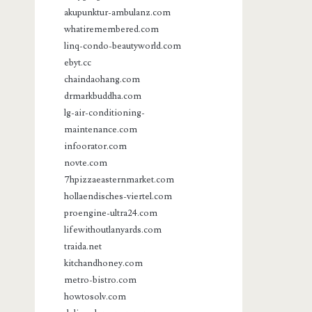
akupunktur-ambulanz.com
whatiremembered.com
linq-condo-beautyworld.com
ebyt.cc
chaindaohang.com
drmarkbuddha.com
lg-air-conditioning-
maintenance.com
infoorator.com
novte.com
7hpizzaeasternmarket.com
hollaendisches-viertel.com
proengine-ultra24.com
lifewithoutlanyards.com
traida.net
kitchandhoney.com
metro-bistro.com
howtosolv.com