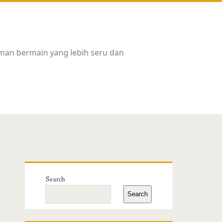
aman bermain yang lebih seru dan
Primary
Search
Sidebar
Search