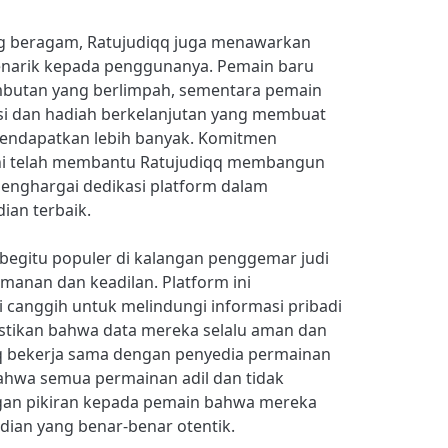
ng beragam, Ratujudiqq juga menawarkan
narik kepada penggunanya. Pemain baru
butan yang berlimpah, sementara pemain
si dan hadiah berkelanjutan yang membuat
endapatkan lebih banyak. Komitmen
ni telah membantu Ratujudiqq membangun
enghargai dedikasi platform dalam
an terbaik.
begitu populer di kalangan penggemar judi
manan dan keadilan. Platform ini
 canggih untuk melindungi informasi pribadi
tikan bahwa data mereka selalu aman dan
diqq bekerja sama dengan penyedia permainan
hwa semua permainan adil dan tidak
an pikiran kepada pemain bahwa mereka
ian yang benar-benar otentik.