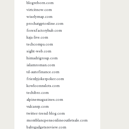
blogreborn.com
virtcitnow.com
wiselymap.com
prochatgptonline.com
forexfactoryhub.com
kaja-live.com
techcompa.com
sight-web.com
himadrigroup.com
islamroman.com
td-autofinance.com
frienlyjokerpoker.com
kowloonnslots.com
techibro.com
alpinemagazines.com
vulcanrp.com
twitter-trend-blog.com
montblancpensonlineoutletsale.com
babygadgetsreview.com