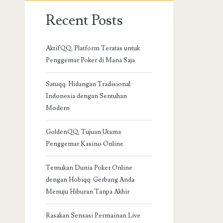
Recent Posts
AktifQQ: Platform Teratas untuk
Penggemar Poker di Mana Saja
Satuqq: Hidangan Tradisional
Indonesia dengan Sentuhan
Modern
GoldenQQ: Tujuan Utama
Penggemar Kasino Online
Temukan Dunia Poker Online
dengan Hobiqq: Gerbang Anda
Menuju Hiburan Tanpa Akhir
Rasakan Sensasi Permainan Live