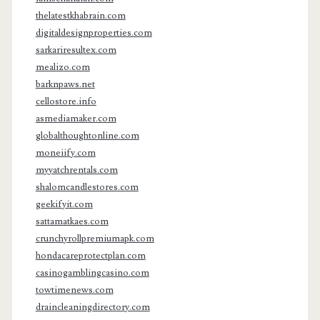
thelatestkhabrain.com
digitaldesignproperties.com
sarkariresultex.com
mealizo.com
barknpaws.net
cellostore.info
asmediamaker.com
globalthoughtonline.com
moneiify.com
myyatchrentals.com
shalomcandlestores.com
geekifyit.com
sattamatkaes.com
crunchyrollpremiumapk.com
hondacareprotectplan.com
casinogamblingcasino.com
towtimenews.com
draincleaningdirectory.com