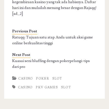
kegembiraan kasino yang tak ada habisnya. Daftar
hari ini dan mulailah menang besar dengan Rajaqq!
[ad_2]
Previous Post
Ratuqq: Tujuan satu atap Anda untuk aksi game
online berkualitas tinggi
Next Post
Kuasai seni bluffing dengan pokerpelangi: tips
dari pro
CASINO
POKER
SLOT
CASINO
PKV GAMES
SLOT