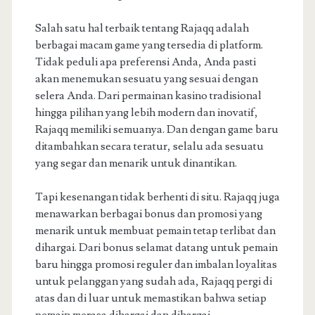
Salah satu hal terbaik tentang Rajaqq adalah
berbagai macam game yang tersedia di platform.
Tidak peduli apa preferensi Anda, Anda pasti
akan menemukan sesuatu yang sesuai dengan
selera Anda. Dari permainan kasino tradisional
hingga pilihan yang lebih modern dan inovatif,
Rajaqq memiliki semuanya. Dan dengan game baru
ditambahkan secara teratur, selalu ada sesuatu
yang segar dan menarik untuk dinantikan.
Tapi kesenangan tidak berhenti di situ. Rajaqq juga
menawarkan berbagai bonus dan promosi yang
menarik untuk membuat pemain tetap terlibat dan
dihargai. Dari bonus selamat datang untuk pemain
baru hingga promosi reguler dan imbalan loyalitas
untuk pelanggan yang sudah ada, Rajaqq pergi di
atas dan di luar untuk memastikan bahwa setiap