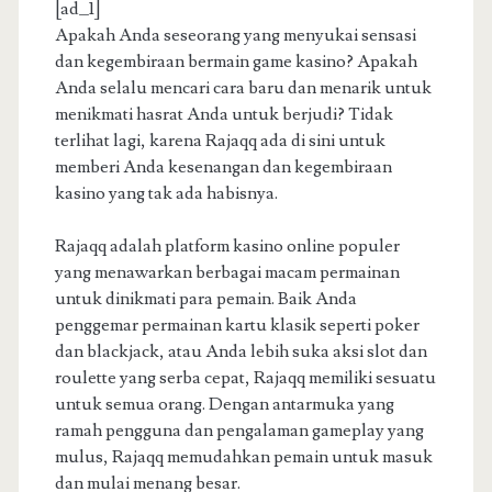
[ad_1]
Apakah Anda seseorang yang menyukai sensasi
dan kegembiraan bermain game kasino? Apakah
Anda selalu mencari cara baru dan menarik untuk
menikmati hasrat Anda untuk berjudi? Tidak
terlihat lagi, karena Rajaqq ada di sini untuk
memberi Anda kesenangan dan kegembiraan
kasino yang tak ada habisnya.
Rajaqq adalah platform kasino online populer
yang menawarkan berbagai macam permainan
untuk dinikmati para pemain. Baik Anda
penggemar permainan kartu klasik seperti poker
dan blackjack, atau Anda lebih suka aksi slot dan
roulette yang serba cepat, Rajaqq memiliki sesuatu
untuk semua orang. Dengan antarmuka yang
ramah pengguna dan pengalaman gameplay yang
mulus, Rajaqq memudahkan pemain untuk masuk
dan mulai menang besar.