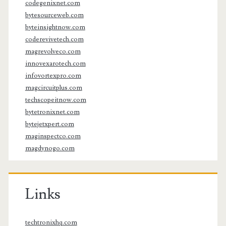
codegenixnet.com
bytesourceweb.com
byteinsightnow.com
coderevivetech.com
magrevolveco.com
innovexarotech.com
infovortexpro.com
magcircuitplus.com
techscopeitnow.com
bytetronixnet.com
bytejetxpert.com
maginspectco.com
magdynogo.com
Links
techtronixhq.com