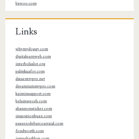
bswoo.com
Links
whymydoggy.com
digitalearnweb.com
interbolaslot.org
palmkuafor.com
dataentrypro.net
dreamrummypro.com
kaiminsupport.com
belanjareceh.com
shannonsticker.com
insprationbuzz.com
passeiodebarcoarraial.com
fondworth.com
iamseharkhan.com