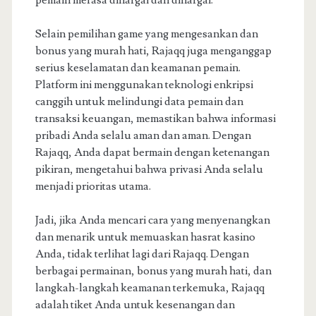
pemain merasa dihargai dan dihargai.
Selain pemilihan game yang mengesankan dan
bonus yang murah hati, Rajaqq juga menganggap
serius keselamatan dan keamanan pemain.
Platform ini menggunakan teknologi enkripsi
canggih untuk melindungi data pemain dan
transaksi keuangan, memastikan bahwa informasi
pribadi Anda selalu aman dan aman. Dengan
Rajaqq, Anda dapat bermain dengan ketenangan
pikiran, mengetahui bahwa privasi Anda selalu
menjadi prioritas utama.
Jadi, jika Anda mencari cara yang menyenangkan
dan menarik untuk memuaskan hasrat kasino
Anda, tidak terlihat lagi dari Rajaqq. Dengan
berbagai permainan, bonus yang murah hati, dan
langkah-langkah keamanan terkemuka, Rajaqq
adalah tiket Anda untuk kesenangan dan