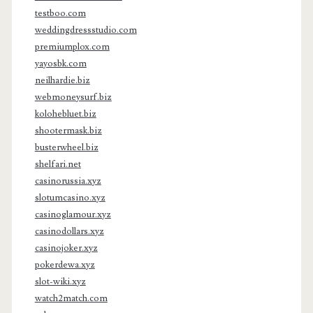
testboo.com
weddingdressstudio.com
premiumplox.com
yayosbk.com
neilhardie.biz
webmoneysurf.biz
kolohebluet.biz
shootermask.biz
busterwheel.biz
shelfari.net
casinorussia.xyz
slotumcasino.xyz
casinoglamour.xyz
casinodollars.xyz
casinojoker.xyz
pokerdewa.xyz
slot-wiki.xyz
watch2match.com