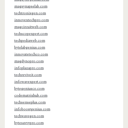
magsynapselab.com
techtronixgen.com
innovextechpro.com
magcircuitweb.com
techscopexpert.com
techpediaweb.com
bytelabgenius.com
innovatetechco.com
magdynopro.com
infoplazapro.com
techreviveit.com
infowavexpert.com
bytegeniusco.com
codematrixhub.com
techsenseplus.com
infoboostgenius.com
techwavegen.com
bytesavvypro.com