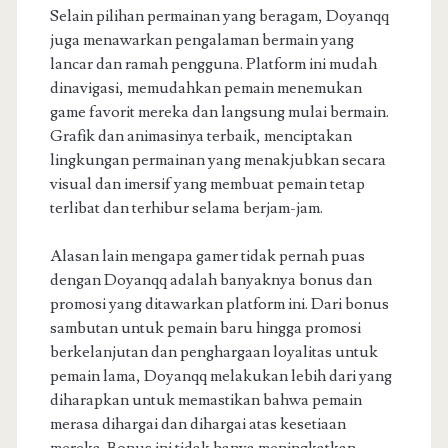
Selain pilihan permainan yang beragam, Doyanqq
juga menawarkan pengalaman bermain yang
lancar dan ramah pengguna. Platform ini mudah
dinavigasi, memudahkan pemain menemukan
game favorit mereka dan langsung mulai bermain.
Grafik dan animasinya terbaik, menciptakan
lingkungan permainan yang menakjubkan secara
visual dan imersif yang membuat pemain tetap
terlibat dan terhibur selama berjam-jam.
Alasan lain mengapa gamer tidak pernah puas
dengan Doyanqq adalah banyaknya bonus dan
promosi yang ditawarkan platform ini. Dari bonus
sambutan untuk pemain baru hingga promosi
berkelanjutan dan penghargaan loyalitas untuk
pemain lama, Doyanqq melakukan lebih dari yang
diharapkan untuk memastikan bahwa pemain
merasa dihargai dan dihargai atas kesetiaan