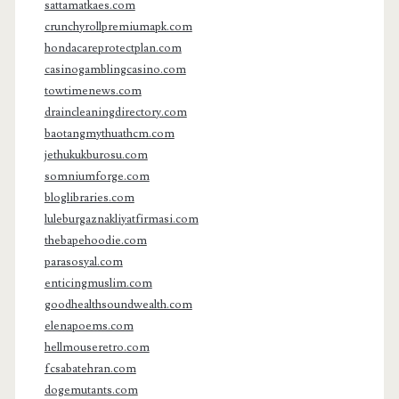
sattamatkaes.com
crunchyrollpremiumapk.com
hondacareprotectplan.com
casinogamblingcasino.com
towtimenews.com
draincleaningdirectory.com
baotangmythuathcm.com
jethukukburosu.com
somniumforge.com
bloglibraries.com
luleburgaznakliyatfirmasi.com
thebapehoodie.com
parasosyal.com
enticingmuslim.com
goodhealthsoundwealth.com
elenapoems.com
hellmouseretro.com
fcsabatehran.com
dogemutants.com