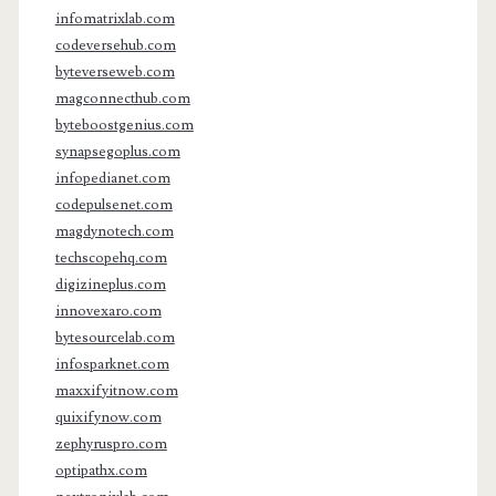
infomatrixlab.com
codeversehub.com
byteverseweb.com
magconnecthub.com
byteboostgenius.com
synapsegoplus.com
infopedianet.com
codepulsenet.com
magdynotech.com
techscopehq.com
digizineplus.com
innovexaro.com
bytesourcelab.com
infosparknet.com
maxxifyitnow.com
quixifynow.com
zephyruspro.com
optipathx.com