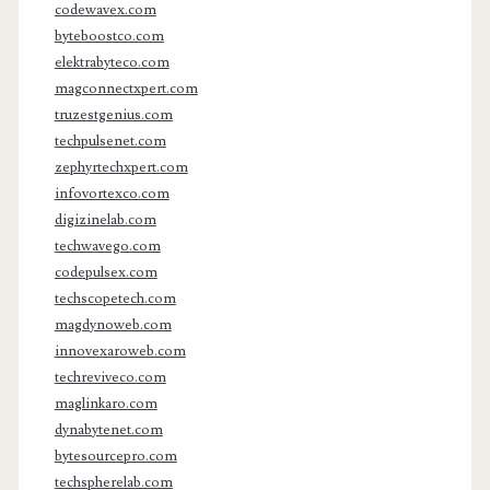
codewavex.com
byteboostco.com
elektrabyteco.com
magconnectxpert.com
truzestgenius.com
techpulsenet.com
zephyrtechxpert.com
infovortexco.com
digizinelab.com
techwavego.com
codepulsex.com
techscopetech.com
magdynoweb.com
innovexaroweb.com
techreviveco.com
maglinkaro.com
dynabytenet.com
bytesourcepro.com
techspherelab.com