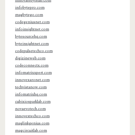
innovatebytelab.com
infobytepro.com
magbytego.com
codegeniusnet.com
infoinsightnet.com
bytesourcehq.com
byteinsightnet.com
codepulsetechco.com
digizineweb.com
codeconnectx.com
infomatrixxpert.com
innovexaronet.com
techvistanow.com
infomatrixhq.com
cubixiosparklab.com
novaevotech.com
innovextechco.com
maglinkgenius.com
magcircuitlab.com