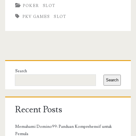
POKER
SLOT
PKV GAMES
SLOT
Primary
Sidebar
Search
Search
Recent Posts
Memahami Domino99: Panduan Komprehensif untuk
Pemula