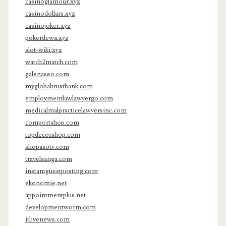
casinoglamour.xyz
casinodollars.xyz
casinojoker.xyz
pokerdewa.xyz
slot-wiki.xyz
watch2match.com
galenaseo.com
myglobaltrustbank.com
employmentlawlawyergo.com
medicalmalpracticelawyersinc.com
comportshop.com
topdecorshop.com
shopasotv.com
travelsanga.com
instantguestposting.com
ekonomie.net
appointmentplus.net
developmentworm.com
itlivenews.com