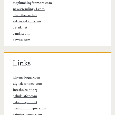
theplumbingfremont.com
newstrending24.com
ufabetbonus.biz
kelasweekend.com
betatk.net
aandly.com
bswoo.com
Links
whymydoggy.com
digitalearnweb.com
interbolaslot.org
palmkuafor.com
dataentrypro.net
dreamrummypro.com
kaiminsupport.com