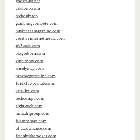
ghosts-uk.net
askdono.com
techonly.top
gamblingcompete.com
businesssmagazine.com
creativeinternetmedia.com
n95-sale.com
blogreborn.com
virtcitnow.com
wiselymap.com
prochatgptonline.com
forexfactoryhub.com
kaja-live.com
techcompa.com
sight-web.com
himadrigroup.com
islamroman.com
td-autofinance.com
frienlyjokerpoker.com