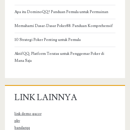
Apa itu DominoQQ? Panduan Pemula untuk Permainan
Memahami Dasar-Dasar Poker88: Panduan Komprehensif
10 Strategi Poker Penting untuk Pemula
AktifQQ: Platform Teratas untuk Penggemar Poker di
Mana Saja
LINK LAINNYA
link demo gacor
pkv
bandarqq