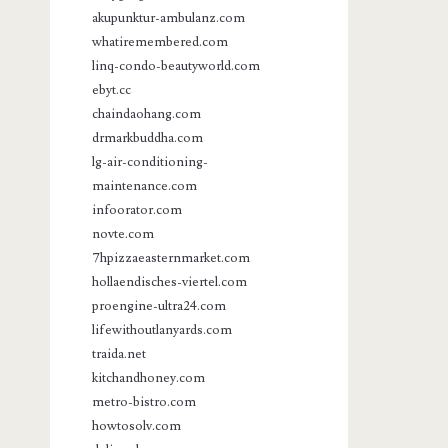
akupunktur-ambulanz.com
whatiremembered.com
linq-condo-beautyworld.com
ebyt.cc
chaindaohang.com
drmarkbuddha.com
lg-air-conditioning-
maintenance.com
infoorator.com
novte.com
7hpizzaeasternmarket.com
hollaendisches-viertel.com
proengine-ultra24.com
lifewithoutlanyards.com
traida.net
kitchandhoney.com
metro-bistro.com
howtosolv.com