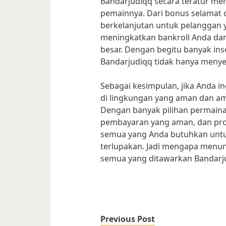
Bandarjudiqq secara teratur m
pemainnya. Dari bonus selamat 
berkelanjutan untuk pelanggan 
meningkatkan bankroll Anda da
besar. Dengan begitu banyak ins
Bandarjudiqq tidak hanya menye
Sebagai kesimpulan, jika Anda i
di lingkungan yang aman dan aman
Dengan banyak pilihan permaina
pembayaran yang aman, dan prom
semua yang Anda butuhkan unt
terlupakan. Jadi mengapa menung
semua yang ditawarkan Bandarj
Previous Post