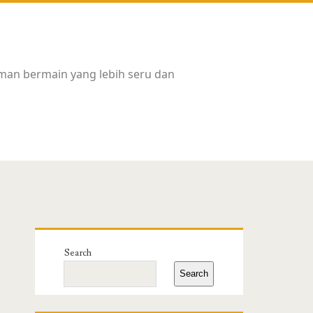
aman bermain yang lebih seru dan
Primary
Search
Sidebar
Search