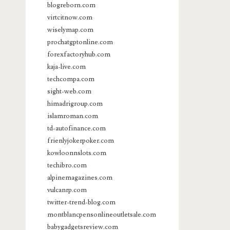
blogreborn.com
virtcitnow.com
wiselymap.com
prochatgptonline.com
forexfactoryhub.com
kaja-live.com
techcompa.com
sight-web.com
himadrigroup.com
islamroman.com
td-autofinance.com
frienlyjokerpoker.com
kowloonnslots.com
techibro.com
alpinemagazines.com
vulcanrp.com
twitter-trend-blog.com
montblancpensonlineoutletsale.com
babygadgetsreview.com