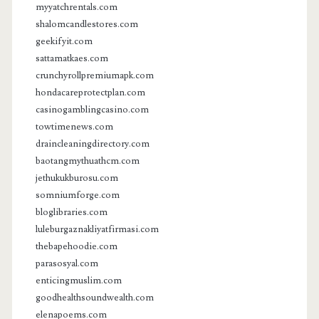
myyatchrentals.com
shalomcandlestores.com
geekifyit.com
sattamatkaes.com
crunchyrollpremiumapk.com
hondacareprotectplan.com
casinogamblingcasino.com
towtimenews.com
draincleaningdirectory.com
baotangmythuathcm.com
jethukukburosu.com
somniumforge.com
bloglibraries.com
luleburgaznakliyatfirmasi.com
thebapehoodie.com
parasosyal.com
enticingmuslim.com
goodhealthsoundwealth.com
elenapoems.com