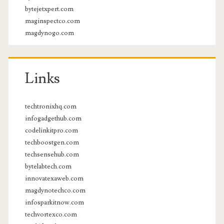
bytejetxpert.com
maginspectco.com
magdynogo.com
Links
techtronixhq.com
infogadgethub.com
codelinkitpro.com
techboostgen.com
techsensehub.com
bytelabtech.com
innovatexaweb.com
magdynotechco.com
infosparkitnow.com
techvortexco.com