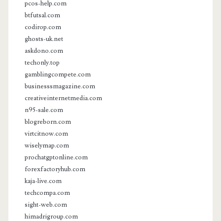
pcos-help.com
btfutsal.com
codirop.com
ghosts-uk.net
askdono.com
techonly.top
gamblingcompete.com
businesssmagazine.com
creativeinternetmedia.com
n95-sale.com
blogreborn.com
virtcitnow.com
wiselymap.com
prochatgptonline.com
forexfactoryhub.com
kaja-live.com
techcompa.com
sight-web.com
himadrigroup.com