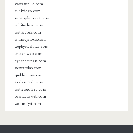
vortexaplus.com
cubixiogo.com
novuspherenet.com
orbitechnet.com
optiwavex.com
omnidynoco.com
zephyrtechhub.com
truzestweb.com
synapsexpert.com
zentarolab.com
quikbiznow.com
xceleroweb.com
optigogoweb.com
brandaroweb.com
zoomifyit.com