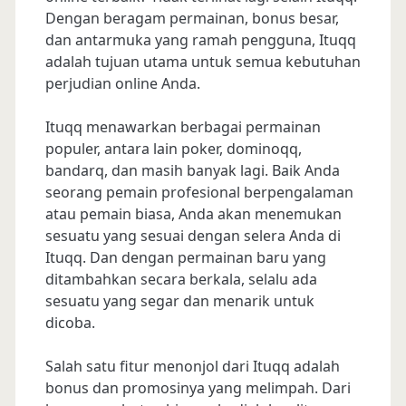
Dengan beragam permainan, bonus besar,
dan antarmuka yang ramah pengguna, Ituqq
adalah tujuan utama untuk semua kebutuhan
perjudian online Anda.
Ituqq menawarkan berbagai permainan
populer, antara lain poker, dominoqq,
bandarq, dan masih banyak lagi. Baik Anda
seorang pemain profesional berpengalaman
atau pemain biasa, Anda akan menemukan
sesuatu yang sesuai dengan selera Anda di
Ituqq. Dan dengan permainan baru yang
ditambahkan secara berkala, selalu ada
sesuatu yang segar dan menarik untuk
dicoba.
Salah satu fitur menonjol dari Ituqq adalah
bonus dan promosinya yang melimpah. Dari