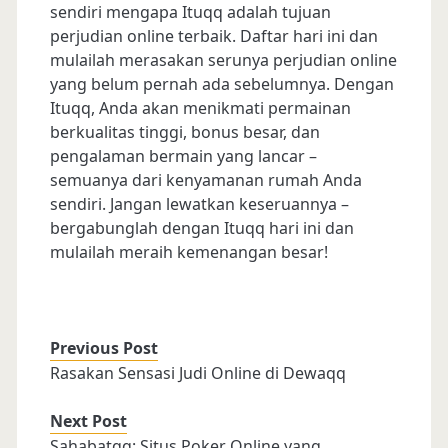
sendiri mengapa Ituqq adalah tujuan
perjudian online terbaik. Daftar hari ini dan
mulailah merasakan serunya perjudian online
yang belum pernah ada sebelumnya. Dengan
Ituqq, Anda akan menikmati permainan
berkualitas tinggi, bonus besar, dan
pengalaman bermain yang lancar –
semuanya dari kenyamanan rumah Anda
sendiri. Jangan lewatkan keseruannya –
bergabunglah dengan Ituqq hari ini dan
mulailah meraih kemenangan besar!
Previous Post
Rasakan Sensasi Judi Online di Dewaqq
Next Post
Sahabatqq: Situs Poker Online yang