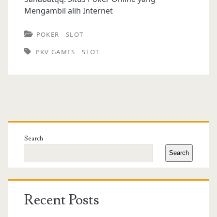
Mengambil alih Internet
POKER
SLOT
PKV GAMES
SLOT
Primary
Sidebar
Search
Search
Recent Posts