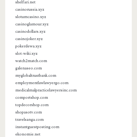
shelfari.net
casinorussia.xyz
slotumcasino.xyz
casinoglamour.xyz
casinodollars.xyz
casinojoker.xyz
pokerdewa.xyz
slot-wiki.xyz
watch2match.com
galenaseo.com
myglobaltrustbank.com
employmentlawlawyergo.com
medicalmalpracticelawyersinc.com
comportshop.com
topdecorshop.com
shopasotv.com
travelsanga.com
instantguestposting.com
ekonomie.net