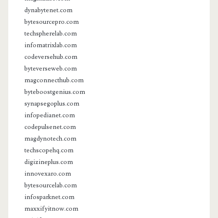
dynabytenet.com
bytesourcepro.com
techspherelab.com
infomatrixlab.com
codeversehub.com
byteverseweb.com
magconnecthub.com
byteboostgenius.com
synapsegoplus.com
infopedianet.com
codepulsenet.com
magdynotech.com
techscopehq.com
digizineplus.com
innovexaro.com
bytesourcelab.com
infosparknet.com
maxxifyitnow.com