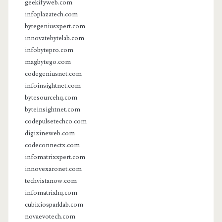
geekifyweb.com
infoplazatech.com
bytegeniusxpert.com
innovatebytelab.com
infobytepro.com
magbytego.com
codegeniusnet.com
infoinsightnet.com
bytesourcehq.com
byteinsightnet.com
codepulsetechco.com
digizineweb.com
codeconnectx.com
infomatrixxpert.com
innovexaronet.com
techvistanow.com
infomatrixhq.com
cubixiosparklab.com
novaevotech.com