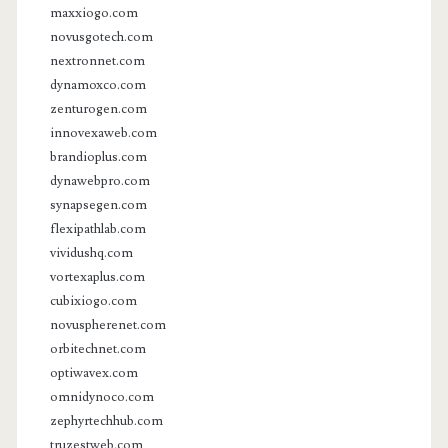
maxxiogo.com
novusgotech.com
nextronnet.com
dynamoxco.com
zenturogen.com
innovexaweb.com
brandioplus.com
dynawebpro.com
synapsegen.com
flexipathlab.com
vividushq.com
vortexaplus.com
cubixiogo.com
novuspherenet.com
orbitechnet.com
optiwavex.com
omnidynoco.com
zephyrtechhub.com
truzestweb.com