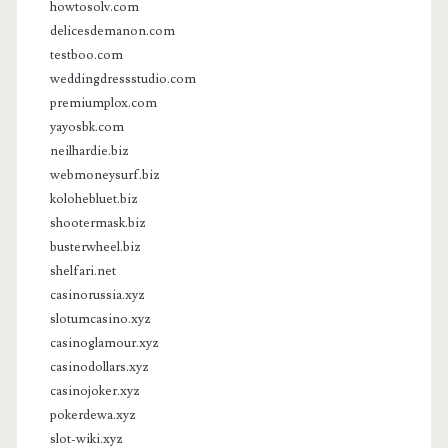
howtosolv.com
delicesdemanon.com
testboo.com
weddingdressstudio.com
premiumplox.com
yayosbk.com
neilhardie.biz
webmoneysurf.biz
kolohebluet.biz
shootermask.biz
busterwheel.biz
shelfari.net
casinorussia.xyz
slotumcasino.xyz
casinoglamour.xyz
casinodollars.xyz
casinojoker.xyz
pokerdewa.xyz
slot-wiki.xyz