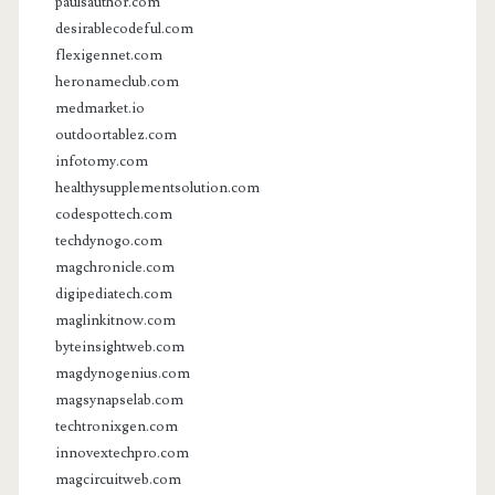
paulsauthor.com
desirablecodeful.com
flexigennet.com
heronameclub.com
medmarket.io
outdoortablez.com
infotomy.com
healthysupplementsolution.com
codespottech.com
techdynogo.com
magchronicle.com
digipediatech.com
maglinkitnow.com
byteinsightweb.com
magdynogenius.com
magsynapselab.com
techtronixgen.com
innovextechpro.com
magcircuitweb.com