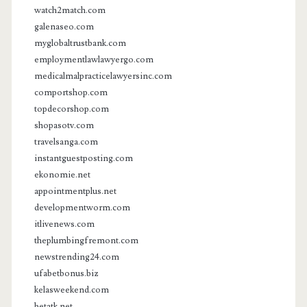
watch2match.com
galenaseo.com
myglobaltrustbank.com
employmentlawlawyergo.com
medicalmalpracticelawyersinc.com
comportshop.com
topdecorshop.com
shopasotv.com
travelsanga.com
instantguestposting.com
ekonomie.net
appointmentplus.net
developmentworm.com
itlivenews.com
theplumbingfremont.com
newstrending24.com
ufabetbonus.biz
kelasweekend.com
betatk.net