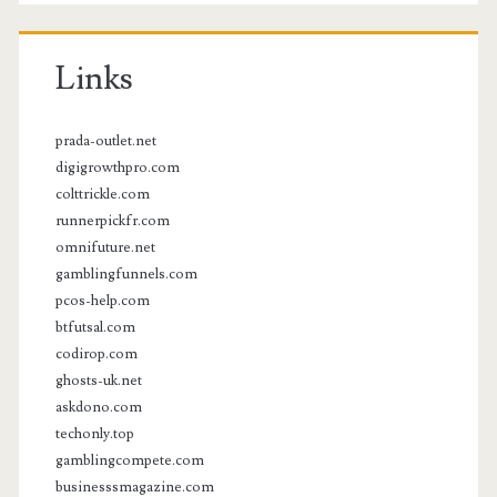
Links
prada-outlet.net
digigrowthpro.com
colttrickle.com
runnerpickfr.com
omnifuture.net
gamblingfunnels.com
pcos-help.com
btfutsal.com
codirop.com
ghosts-uk.net
askdono.com
techonly.top
gamblingcompete.com
businesssmagazine.com