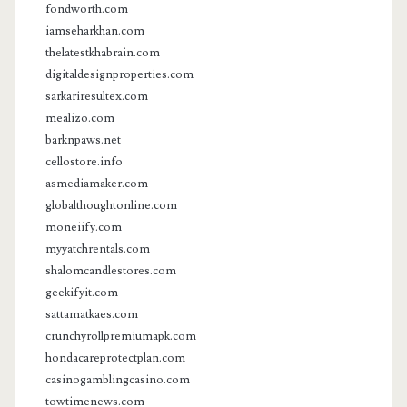
fondworth.com
iamseharkhan.com
thelatestkhabrain.com
digitaldesignproperties.com
sarkariresultex.com
mealizo.com
barknpaws.net
cellostore.info
asmediamaker.com
globalthoughtonline.com
moneiify.com
myyatchrentals.com
shalomcandlestores.com
geekifyit.com
sattamatkaes.com
crunchyrollpremiumapk.com
hondacareprotectplan.com
casinogamblingcasino.com
towtimenews.com