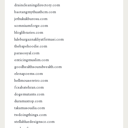
draincleaningdirectory.com
baotangmythuathcm.com
jethukukburosu.com
somniumforge.com
bloglibraries.com
luleburgaznakliyatfirmasi.com
thebapehoodie.com
parasosyal.com
enticingmuslim.com
goodhealthsoundwealth.com
elenapoems.com
hellmouseretro.com
fcsabatehran.com
dogemutants.com
duramaxtop.com
takamasoudia.com
twdoingthings.com
stellabluedesignsco.com