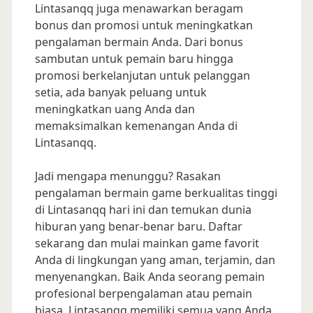
Lintasanqq juga menawarkan beragam
bonus dan promosi untuk meningkatkan
pengalaman bermain Anda. Dari bonus
sambutan untuk pemain baru hingga
promosi berkelanjutan untuk pelanggan
setia, ada banyak peluang untuk
meningkatkan uang Anda dan
memaksimalkan kemenangan Anda di
Lintasanqq.
Jadi mengapa menunggu? Rasakan
pengalaman bermain game berkualitas tinggi
di Lintasanqq hari ini dan temukan dunia
hiburan yang benar-benar baru. Daftar
sekarang dan mulai mainkan game favorit
Anda di lingkungan yang aman, terjamin, dan
menyenangkan. Baik Anda seorang pemain
profesional berpengalaman atau pemain
biasa, Lintasanqq memiliki semua yang Anda