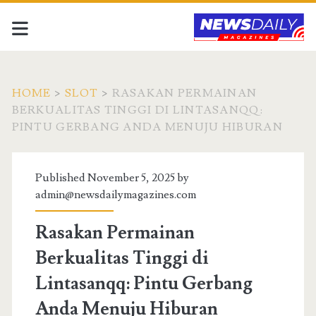
HOME
>
SLOT
>
RASAKAN PERMAINAN
BERKUALITAS TINGGI DI LINTASANQQ:
PINTU GERBANG ANDA MENUJU HIBURAN
Published November 5, 2025 by
admin@newsdailymagazines.com
Rasakan Permainan
Berkualitas Tinggi di
Lintasanqq: Pintu Gerbang
Anda Menuju Hiburan