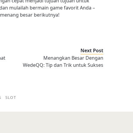
engan cepat menjadi tujuan tujuan untuk
 dan mulailah bermain game favorit Anda –
emenang besar berikutnya!
Next Post
hat
Menangkan Besar Dengan
WedeQQ: Tip dan Trik untuk Sukses
S
SLOT