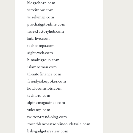
blogreborn.com
virtcitnow.com
wiselymap.com
prochatgptonline.com
forexfactoryhub.com
kaja-live.com
techcompa.com
sight-web.com
himadrigroup.com
islamroman.com
td-autofinance.com
frienlyjokerpoker.com
kowloonnslots.com
techibro.com
alpinemagazines.com
vulcanrp.com
twitter-trend-blog.com
montblancpensonlineoutletsale.com
babygadgetsreview.com