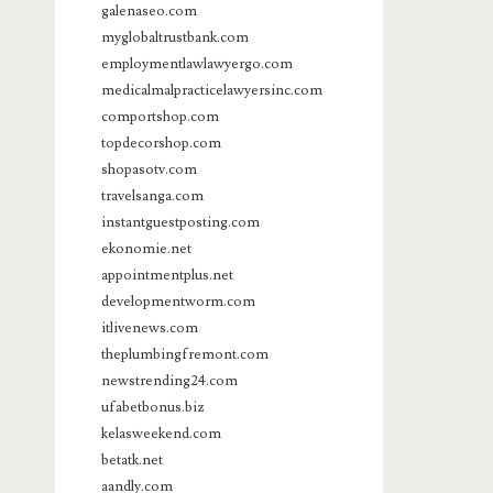
galenaseo.com
myglobaltrustbank.com
employmentlawlawyergo.com
medicalmalpracticelawyersinc.com
comportshop.com
topdecorshop.com
shopasotv.com
travelsanga.com
instantguestposting.com
ekonomie.net
appointmentplus.net
developmentworm.com
itlivenews.com
theplumbingfremont.com
newstrending24.com
ufabetbonus.biz
kelasweekend.com
betatk.net
aandly.com