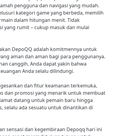
 ramah pengguna dan navigasi yang mudah.
usuri kategori game yang berbeda, memilih
rmain dalam hitungan menit. Tidak
si yang rumit – cukup masuk dan mulai
dakan DepoQQ adalah komitmennya untuk
yang aman dan aman bagi para penggunanya.
an canggih, Anda dapat yakin bahwa
keuangan Anda selalu dilindungi.
ngesankan dan fitur keamanan terkemuka,
s dan promosi yang menarik untuk membuat
selamat datang untuk pemain baru hingga
, selalu ada sesuatu untuk dinantikan di
n sensasi dan kegembiraan Depoqq hari ini