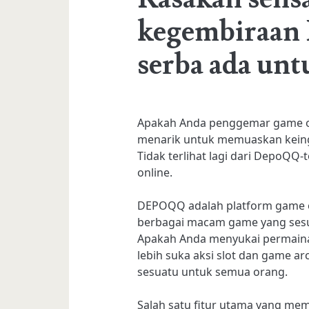
kegembiraan 
serba ada unt
Apakah Anda penggemar game on
menarik untuk memuaskan keing
Tidak terlihat lagi dari DepoQQ
online.
DEPOQQ adalah platform game 
berbagai macam game yang sesua
Apakah Anda menyukai permainan
lebih suka aksi slot dan game a
sesuatu untuk semua orang.
Salah satu fitur utama yang m