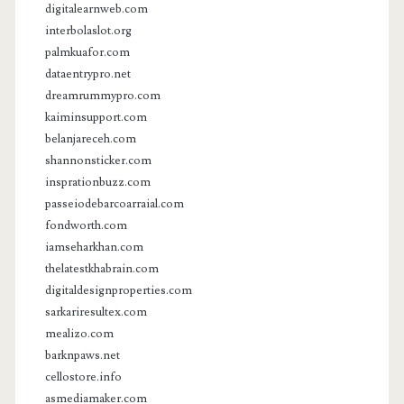
digitalearnweb.com
interbolaslot.org
palmkuafor.com
dataentrypro.net
dreamrummypro.com
kaiminsupport.com
belanjareceh.com
shannonsticker.com
insprationbuzz.com
passeiodebarcoarraial.com
fondworth.com
iamseharkhan.com
thelatestkhabrain.com
digitaldesignproperties.com
sarkariresultex.com
mealizo.com
barknpaws.net
cellostore.info
asmediamaker.com