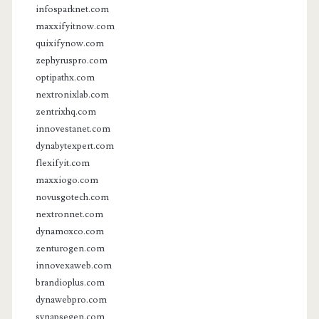
infosparknet.com
maxxifyitnow.com
quixifynow.com
zephyruspro.com
optipathx.com
nextronixlab.com
zentrixhq.com
innovestanet.com
dynabytexpert.com
flexifyit.com
maxxiogo.com
novusgotech.com
nextronnet.com
dynamoxco.com
zenturogen.com
innovexaweb.com
brandioplus.com
dynawebpro.com
synapsegen.com