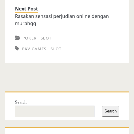
Next Post
Rasakan sensasi perjudian online dengan
murahqq
POKER
SLOT
PKV GAMES
SLOT
Primary
Sidebar
Search
Search