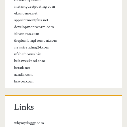
instantguestposting.com
ekonomie.net
appointmentplus.net
developmentworm.com
itlivenews.com
theplumbingfremont.com
newstrending24.com
ufabetbonus.biz
kelasweekend.com
betatk.net
aandly.com
bswoo.com
Links
whymydoggy.com