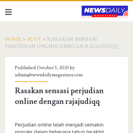
HOME
>
SLOT
>
RASAKAN SENSASI
PERJUDIAN ONLINE DENGAN RAJAJUDIQQ
Published October 5, 2025 by
admin@newsdailymagazines.com
Rasakan sensasi perjudian
online dengan rajajudiqq
Perjudian online telah menjadi semakin
populer dalam beberapa tahun terakhir,