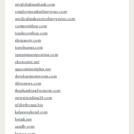
myglobaltrustbank.com
employmentlawlawyergo.com
medicalmalpracticelawyersinc.com
comportshop.com
topdecorshop.com
shopasotv.com
travelsanga.com
instantguestposting.com
ekonomie.net
appointmentplus.net
developmentworm.com
itlivenews.com
theplumbingfremont.com
newstrending24.com
ufabetbonus.biz
kelasweekend.com
betatk.net
aandly.com
bswoo.com