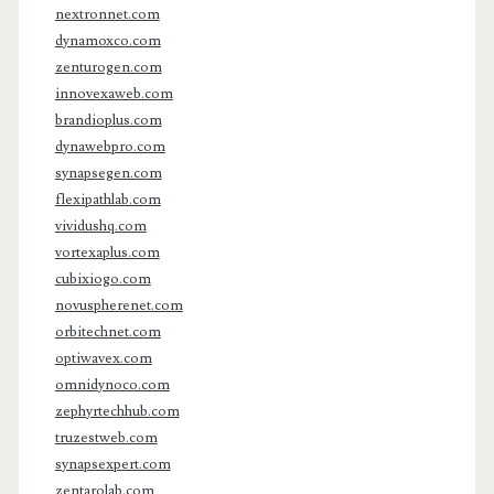
nextronnet.com
dynamoxco.com
zenturogen.com
innovexaweb.com
brandioplus.com
dynawebpro.com
synapsegen.com
flexipathlab.com
vividushq.com
vortexaplus.com
cubixiogo.com
novuspherenet.com
orbitechnet.com
optiwavex.com
omnidynoco.com
zephyrtechhub.com
truzestweb.com
synapsexpert.com
zentarolab.com