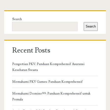
Primary
Sidebar
Search
Search
Recent Posts
Pengertian PKV: Panduan Komprehensif Asuransi
Kesehatan Swasta
Memahami PKV Games: Panduan Komprehensif
Memahami Domino99: Panduan Komprehensif untuk
Pemula