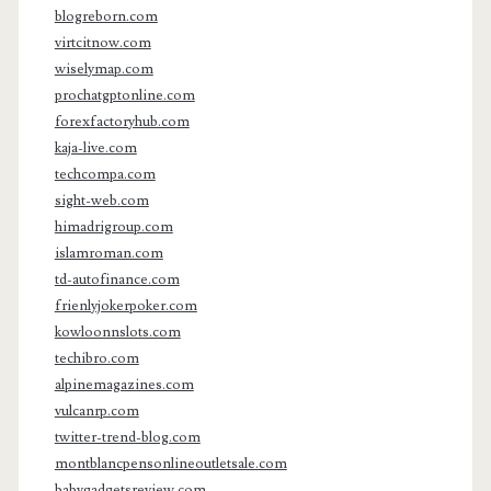
blogreborn.com
virtcitnow.com
wiselymap.com
prochatgptonline.com
forexfactoryhub.com
kaja-live.com
techcompa.com
sight-web.com
himadrigroup.com
islamroman.com
td-autofinance.com
frienlyjokerpoker.com
kowloonnslots.com
techibro.com
alpinemagazines.com
vulcanrp.com
twitter-trend-blog.com
montblancpensonlineoutletsale.com
babygadgetsreview.com