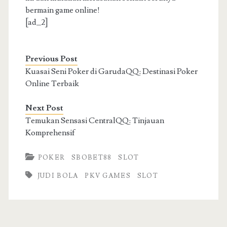
bermain game online!
[ad_2]
Previous Post
Kuasai Seni Poker di GarudaQQ: Destinasi Poker
Online Terbaik
Next Post
Temukan Sensasi CentralQQ: Tinjauan
Komprehensif
POKER
SBOBET88
SLOT
JUDI BOLA
PKV GAMES
SLOT