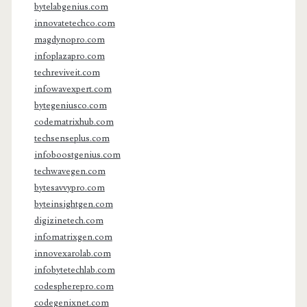
bytelabgenius.com
innovatetechco.com
magdynopro.com
infoplazapro.com
techreviveit.com
infowavexpert.com
bytegeniusco.com
codematrixhub.com
techsenseplus.com
infoboostgenius.com
techwavegen.com
bytesavvypro.com
byteinsightgen.com
digizinetech.com
infomatrixgen.com
innovexarolab.com
infobytetechlab.com
codespherepro.com
codegenixnet.com