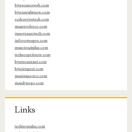
bytesourceweb.com
byteinsightnow.com
coderevivetech.com
magrevolveco.com
innovexarotech.com
infovortexpro.com
magcircuitplus.com
techscopeitnow.com
bytetronixnet.com
bytejetxpert.com
maginspectco.com
magdynogo.com
Links
techtronixhq.com