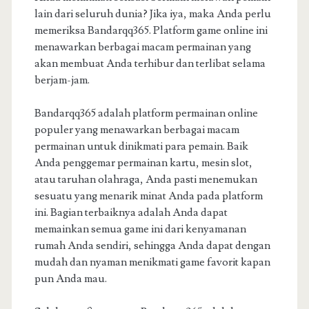
lain dari seluruh dunia? Jika iya, maka Anda perlu
memeriksa Bandarqq365. Platform game online ini
menawarkan berbagai macam permainan yang
akan membuat Anda terhibur dan terlibat selama
berjam-jam.
Bandarqq365 adalah platform permainan online
populer yang menawarkan berbagai macam
permainan untuk dinikmati para pemain. Baik
Anda penggemar permainan kartu, mesin slot,
atau taruhan olahraga, Anda pasti menemukan
sesuatu yang menarik minat Anda pada platform
ini. Bagian terbaiknya adalah Anda dapat
memainkan semua game ini dari kenyamanan
rumah Anda sendiri, sehingga Anda dapat dengan
mudah dan nyaman menikmati game favorit kapan
pun Anda mau.