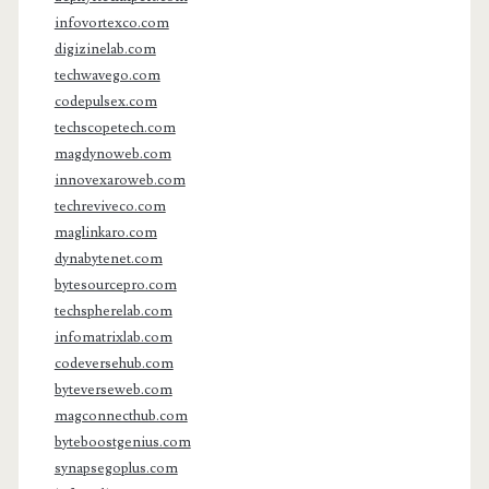
infovortexco.com
digizinelab.com
techwavego.com
codepulsex.com
techscopetech.com
magdynoweb.com
innovexaroweb.com
techreviveco.com
maglinkaro.com
dynabytenet.com
bytesourcepro.com
techspherelab.com
infomatrixlab.com
codeversehub.com
byteverseweb.com
magconnecthub.com
byteboostgenius.com
synapsegoplus.com