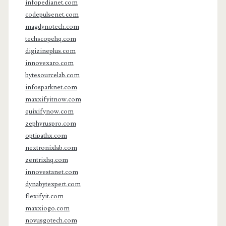
infopedianet.com
codepulsenet.com
magdynotech.com
techscopehq.com
digizineplus.com
innovexaro.com
bytesourcelab.com
infosparknet.com
maxxifyitnow.com
quixifynow.com
zephyruspro.com
optipathx.com
nextronixlab.com
zentrixhq.com
innovestanet.com
dynabytexpert.com
flexifyit.com
maxxiogo.com
novusgotech.com