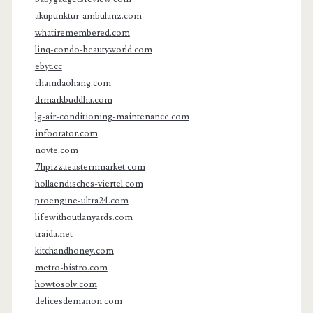
akupunktur-ambulanz.com
whatiremembered.com
linq-condo-beautyworld.com
ebyt.cc
chaindaohang.com
drmarkbuddha.com
lg-air-conditioning-maintenance.com
infoorator.com
novte.com
7hpizzaeasternmarket.com
hollaendisches-viertel.com
proengine-ultra24.com
lifewithoutlanyards.com
traida.net
kitchandhoney.com
metro-bistro.com
howtosolv.com
delicesdemanon.com