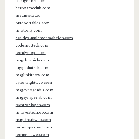
flexigennet.com
heronameclub.com
medmarket.io
outdoortablez.com
infotomy.com
healthysupplementsolution.com
codespottech.com
techdynogo.com
magchronicle.com
digipediatech.com
maglinkitnow.com
byteinsightweb.com
magdynogenius.com
magsynapselab.com
techtronixgen.com
innovextechpro.com
magcircuitweb.com
techscopexpert.com
techpediaweb.com