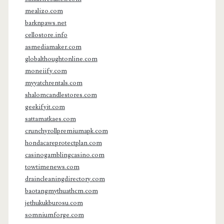
mealizo.com
barknpaws.net
cellostore.info
asmediamaker.com
globalthoughtonline.com
moneiify.com
myyatchrentals.com
shalomcandlestores.com
geekifyit.com
sattamatkaes.com
crunchyrollpremiumapk.com
hondacareprotectplan.com
casinogamblingcasino.com
towtimenews.com
draincleaningdirectory.com
baotangmythuathcm.com
jethukukburosu.com
somniumforge.com