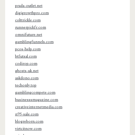
prada-outlet.net
digigrowthpro.com
colttrickle.com
runnerpickfr.com
omnifuture.net
gamblingfunnels.com
pcos-help.com
btfutsal.com
codirop.com
ghosts-uk.net
askdono.com
techonly.top
gamblingcompete.com
businesssmagazine.com
creativeinternetmedia.com
n95-sale.com
blogreborn.com
virtcitnow.com