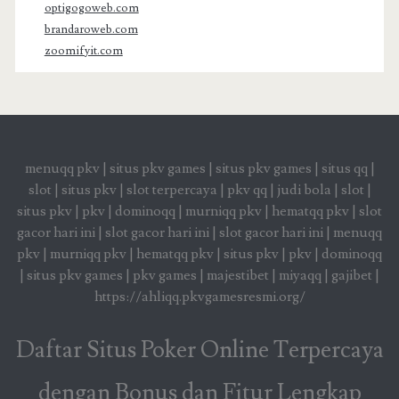
optigogoweb.com
brandaroweb.com
zoomifyit.com
menuqq pkv
|
situs pkv games
|
situs pkv games
|
situs qq
|
slot
|
situs pkv
|
slot terpercaya
|
pkv qq
|
judi bola
|
slot
|
situs pkv
|
pkv
|
dominoqq
|
murniqq pkv
|
hematqq pkv
|
slot
gacor hari ini
|
slot gacor hari ini
|
slot gacor hari ini
|
menuqq
pkv
|
murniqq pkv
|
hematqq pkv
|
situs pkv
|
pkv
|
dominoqq
|
situs pkv games
|
pkv games
|
majestibet
|
miyaqq
|
gajibet
|
https://ahliqq.pkvgamesresmi.org/
Daftar Situs Poker Online Terpercaya
dengan Bonus dan Fitur Lengkap