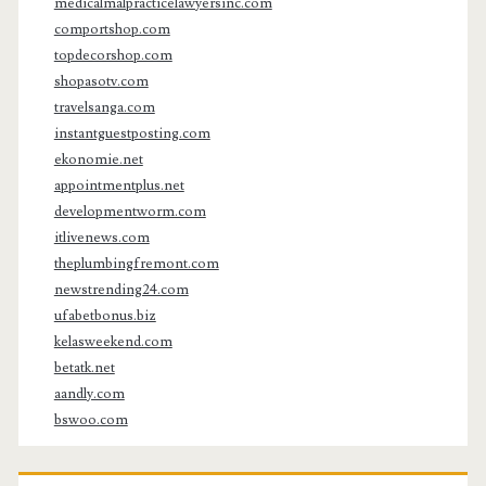
medicalmalpracticelawyersinc.com
comportshop.com
topdecorshop.com
shopasotv.com
travelsanga.com
instantguestposting.com
ekonomie.net
appointmentplus.net
developmentworm.com
itlivenews.com
theplumbingfremont.com
newstrending24.com
ufabetbonus.biz
kelasweekend.com
betatk.net
aandly.com
bswoo.com