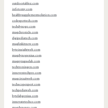
outdoortablez.com
infotomy.com
healthysupplementsolution.com
codespottech.com
techdynogo.com
magchronicle.com
digipediatech.com
maglinkitnow.com
byteinsightweb.com
magdynogenius.com
magsynapselab.com
techtronixgen.com
innovextechpro.com
magcircuitweb.com
techscopexpert.com
techpediaweb.com
bytelabgenius.com
innovatetechco.com
magdynopro.com