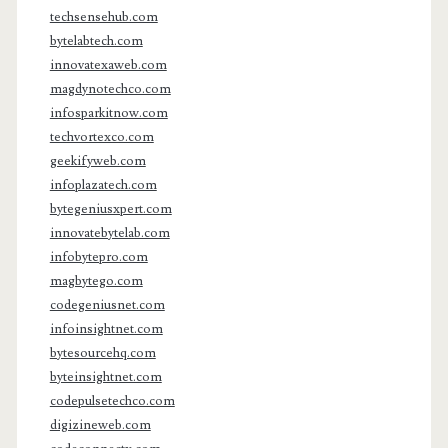
techsensehub.com
bytelabtech.com
innovatexaweb.com
magdynotechco.com
infosparkitnow.com
techvortexco.com
geekifyweb.com
infoplazatech.com
bytegeniusxpert.com
innovatebytelab.com
infobytepro.com
magbytego.com
codegeniusnet.com
infoinsightnet.com
bytesourcehq.com
byteinsightnet.com
codepulsetechco.com
digizineweb.com