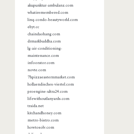
akupunktur-ambulanz.com
whatiremembered.com
linq-condo-beautyworld.com
ebyt.cc
chaindaohang.com
drmarkbuddha.com
lg-air-conditioning-
maintenance.com
infoorator.com
novte.com
7hpizzaeasternmarket.com
hollaendisches-viertel.com
proengine-ultra24.com
lifewithoutlanyards.com
traida.net
kitchandhoney.com
metro-bistro.com
howtosolv.com