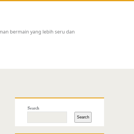
aman bermain yang lebih seru dan
Primary
Search
Sidebar
Search