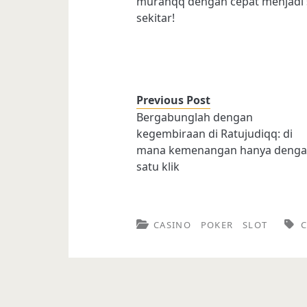
murahqq dengan cepat menjadi sa
sekitar!
Previous Post
Bergabunglah dengan
kegembiraan di Ratujudiqq: di
mana kemenangan hanya deng
satu klik
CASINO
POKER
SLOT