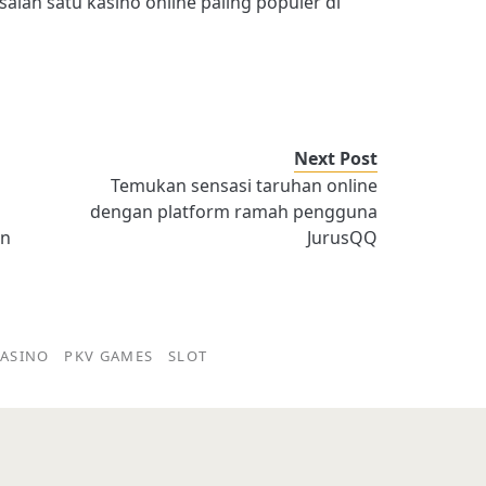
lah satu kasino online paling populer di
Next Post
Temukan sensasi taruhan online
dengan platform ramah pengguna
an
JurusQQ
CASINO
PKV GAMES
SLOT