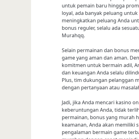
untuk pemain baru hingga prom
loyal, ada banyak peluang untu
meningkatkan peluang Anda unt
bonus reguler, selalu ada sesua
Murahqq.
Selain permainan dan bonus me
game yang aman dan aman. Deng
komitmen untuk bermain adil, A
dan keuangan Anda selalu dilindu
Plus, tim dukungan pelanggan 
dengan pertanyaan atau masalah
Jadi, jika Anda mencari kasino 
keberuntungan Anda, tidak terli
permainan, bonus yang murah h
keamanan, Anda akan memiliki 
pengalaman bermain game terbai