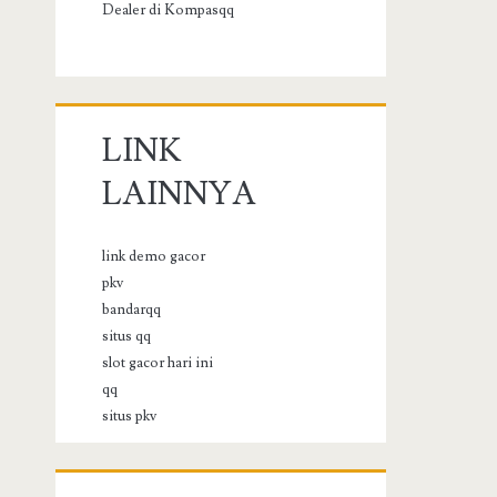
Dealer di Kompasqq
LINK
LAINNYA
link demo gacor
pkv
bandarqq
situs qq
slot gacor hari ini
qq
situs pkv