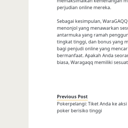
memaksimalkan kemenangan me
perjudian online mereka.
Sebagai kesimpulan, WaraGAQQ a
menonjol yang menawarkan sesu
antarmuka yang ramah pengguna
tingkat tinggi, dan bonus yang 
bagi penjudi online yang menc
bermanfaat. Apakah Anda seora
biasa, Waragaqq memiliki sesua
Previous Post
Pokerpelangi: Tiket Anda ke aksi
poker berisiko tinggi