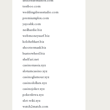
delicesdemanon.com
testboo.com
weddingdressstudio.com
premiumplox.com
yayosbk.com
neilhardie.biz
webmoneysurf.biz
kolohebluet.biz
shootermask.biz
busterwheel.biz
shelfari.net
casinorussia.xyz
slotumcasino.xyz
casinoglamour.xyz
casinodollars.xyz
casinojoker.xyz
pokerdewa.xyz
slot-wiki.xyz
watch2match.com