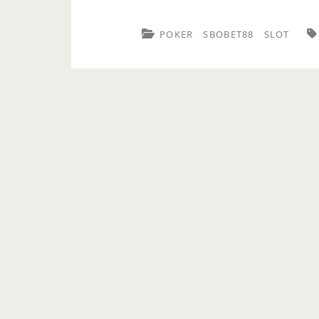
POKER
SBOBET88
SLOT