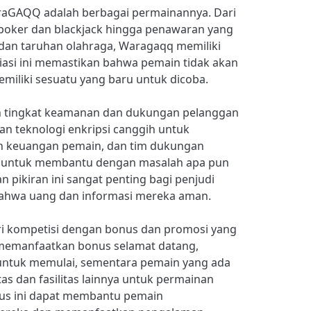
raGAQQ adalah berbagai permainannya. Dari
 poker dan blackjack hingga penawaran yang
e dan taruhan olahraga, Waragaqq memiliki
iasi ini memastikan bahwa pemain tidak akan
miliki sesuatu yang baru untuk dicoba.
n tingkat keamanan dan dukungan pelanggan
kan teknologi enkripsi canggih untuk
an keuangan pemain, dan tim dukungan
7 untuk membantu dengan masalah apa pun
 pikiran ini sangat penting bagi penjudi
bahwa uang dan informasi mereka aman.
ri kompetisi dengan bonus dan promosi yang
 memanfaatkan bonus selamat datang,
in untuk memulai, sementara pemain yang ada
as dan fasilitas lainnya untuk permainan
nus ini dapat membantu pemain