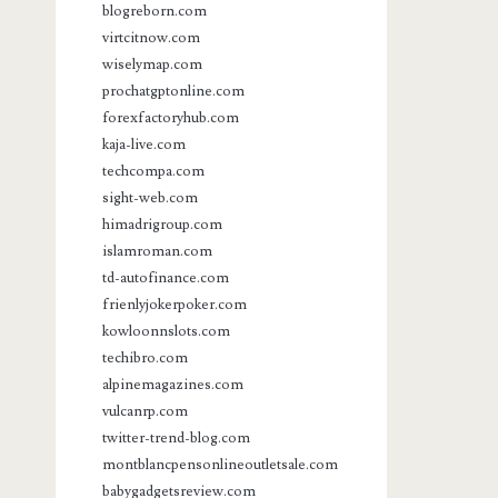
blogreborn.com
virtcitnow.com
wiselymap.com
prochatgptonline.com
forexfactoryhub.com
kaja-live.com
techcompa.com
sight-web.com
himadrigroup.com
islamroman.com
td-autofinance.com
frienlyjokerpoker.com
kowloonnslots.com
techibro.com
alpinemagazines.com
vulcanrp.com
twitter-trend-blog.com
montblancpensonlineoutletsale.com
babygadgetsreview.com