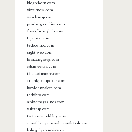
blogreborn.com
virtcitnow.com
wiselymap.com
prochatgptonline.com
forexfactoryhub.com
kaja-live.com
techcompa.com
sight-web.com
himadrigroup.com
islamroman.com
td-autofinance.com
frienlyjokerpoker.com
kowloonnslots.com
techibro.com
alpinemagazines.com
vulcanrp.com
twitter-trend-blog.com
montblancpensonlineoutletsale.com
babygadgetsreview.com