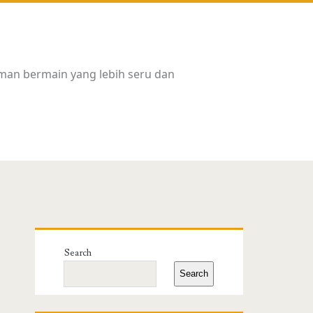
aman bermain yang lebih seru dan
Primary
Search
Sidebar
Search