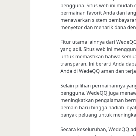
pengguna. Situs web ini muda
permainan favorit Anda dan lan
menawarkan sistem pembayaran 
menyetor dan menarik dana den
Fitur utama lainnya dari Wede
yang adil. Situs web ini mengg
untuk memastikan bahwa semua 
transparan. Ini berarti Anda d
Anda di WedeQQ aman dan terja
Selain pilihan permainannya y
pengguna, WedeQQ juga menawa
meningkatkan pengalaman berm
pemain baru hingga hadiah loyal
banyak peluang untuk meningk
Secara keseluruhan, WedeQQ ada