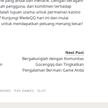
ine yang andal dan menarik. Dengan beragam
mah pengguna, dan komitmen terhadap
dalah tujuan utama untuk permainan kasino
 Kunjungi WedeQQ hari ini dan mulai
a untuk mendapatkan peluang menang besar!
Next Post
Bergabunglah dengan Komunitas
an
Gocengqq dan Tingkatkan
Pengalaman Bermain Game Anda
CASINO
PKV GAMES
SLOT