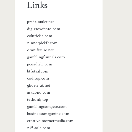
Links
prada-outlet.net
digigrowthpro.com
colttrickle.com
runnerpickfr.com
omnifuture.net
gamblingfunnels.com
pcos-help.com
btfutsal.com
codirop.com
ghosts-uk.net
askdono.com
techonly.top
gamblingcompete.com
businesssmagazine.com
creativeinternetmedia.com
n95-sale.com