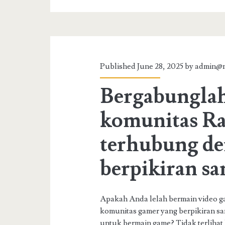
dalam
perjudian
online
dengan
Published June 28, 2025 by
admin@n
platform
Bergabungla
mutakhir
komunitas Ra
Rajaqq
terhubung de
berpikiran s
Apakah Anda lelah bermain video g
komunitas gamer yang berpikiran s
untuk bermain game? Tidak terlihat 