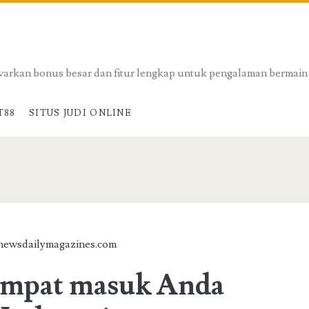
nawarkan bonus besar dan fitur lengkap untuk pengalaman bermai
T88
SITUS JUDI ONLINE
ewsdailymagazines.com
mpat masuk Anda