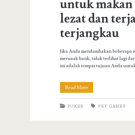
untuk makan 
lezat dan ter
terjangkau
Jika Anda mendambakan beberapa mas
merusak bank, tidak terlihat lagi d
ini adalah tempat tujuan Anda unt
MenuQQ:
Read More
Tempat
POKER
PKV GAMES
masuk
Anda
untuk