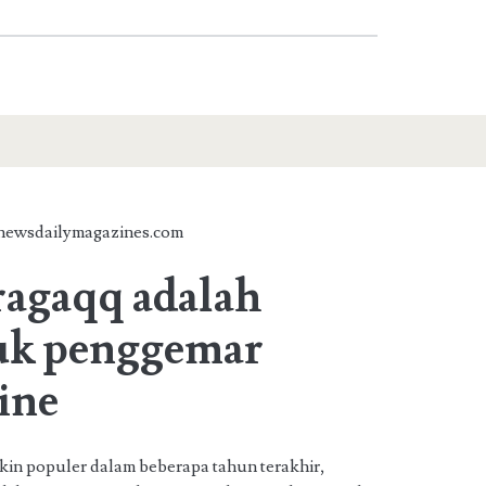
ewsdailymagazines.com
agaqq adalah
uk penggemar
ine
akin populer dalam beberapa tahun terakhir,