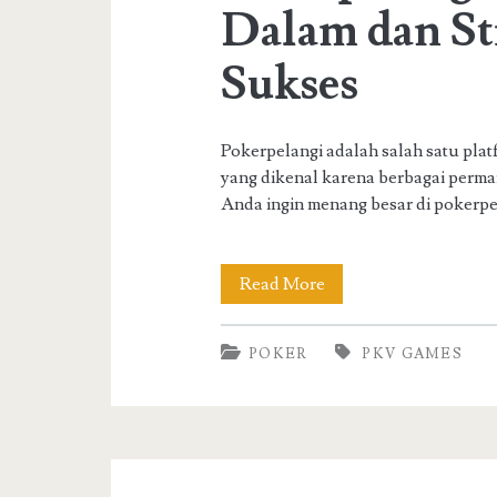
Dalam dan St
Sukses
Pokerpelangi adalah salah satu plat
yang dikenal karena berbagai perm
Anda ingin menang besar di poker
Menangkan
Read More
Besar
POKER
PKV GAMES
Dengan
Pokerpelangi:
Rahasia
Orang