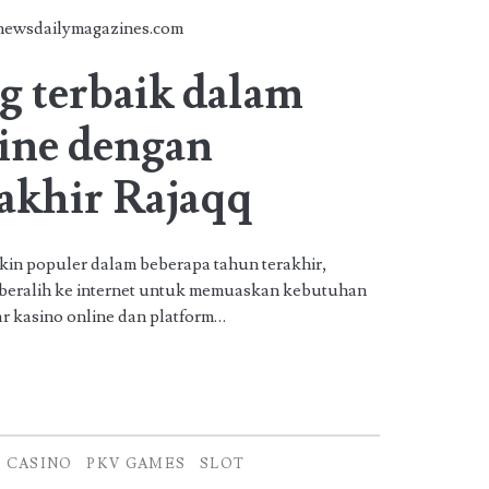
ewsdailymagazines.com
 terbaik dalam
line dengan
akhir Rajaqq
akin populer dalam beberapa tahun terakhir,
beralih ke internet untuk memuaskan kebutuhan
r kasino online dan platform…
CASINO
PKV GAMES
SLOT