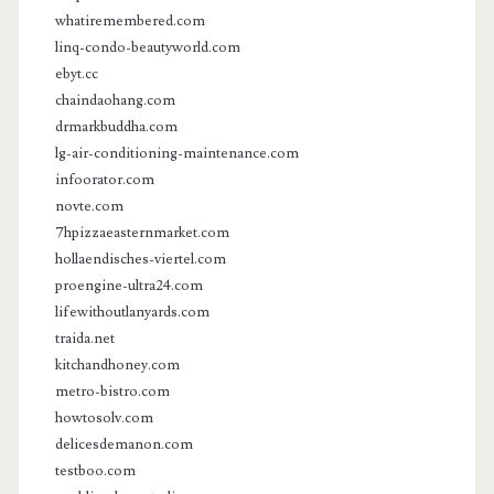
whatiremembered.com
linq-condo-beautyworld.com
ebyt.cc
chaindaohang.com
drmarkbuddha.com
lg-air-conditioning-maintenance.com
infoorator.com
novte.com
7hpizzaeasternmarket.com
hollaendisches-viertel.com
proengine-ultra24.com
lifewithoutlanyards.com
traida.net
kitchandhoney.com
metro-bistro.com
howtosolv.com
delicesdemanon.com
testboo.com