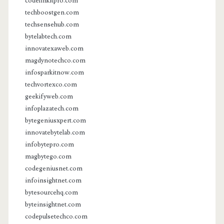
codelinkitpro.com
techboostgen.com
techsensehub.com
bytelabtech.com
innovatexaweb.com
magdynotechco.com
infosparkitnow.com
techvortexco.com
geekifyweb.com
infoplazatech.com
bytegeniusxpert.com
innovatebytelab.com
infobytepro.com
magbytego.com
codegeniusnet.com
infoinsightnet.com
bytesourcehq.com
byteinsightnet.com
codepulsetechco.com