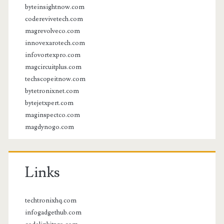
byteinsightnow.com
coderevivetech.com
magrevolveco.com
innovexarotech.com
infovortexpro.com
magcircuitplus.com
techscopeitnow.com
bytetronixnet.com
bytejetxpert.com
maginspectco.com
magdynogo.com
Links
techtronixhq.com
infogadgethub.com