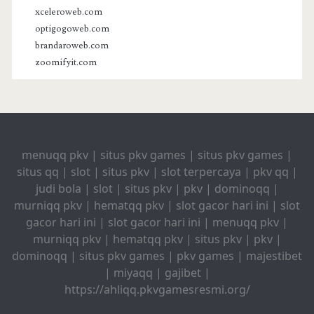
xceleroweb.com
optigogoweb.com
brandaroweb.com
zoomifyit.com
menuqq pkv
|
situs pkv games
|
situs pkv games
|
situs qq
|
slot
|
situs pkv
|
slot terpercaya
|
pkv qq
|
judi bola
|
slot
|
situs pkv
|
pkv
|
dominoqq
|
murniqq pkv
|
hematqq pkv
|
slot gacor hari ini
|
slot
gacor hari ini
|
slot gacor hari ini
|
menuqq pkv
|
murniqq pkv
|
hematqq pkv
|
situs pkv
|
pkv
|
dominoqq
|
situs pkv games
|
pkv games
|
majestibet
|
miyaqq
|
gajibet
|
https://ahliqq.pkvgamesresmi.org/