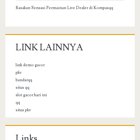
Rasakan Sensasi Permainan Live Dealer di Kompasqq
LINK LAINNYA
link demo gacor
pkv
bandarqq
situs qq
slot gacor hari ini
qq
situs pkv
Links