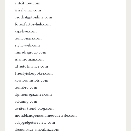
virtcitnow.com
wiselymap.com
prochatgptonline.com
forexfactoryhub.com
kaja-live.com
techcompa.com
sight-web.com
himadrigroup.com
islamroman.com
td-autofinance.com
frienlyjokerpoker.com
kowloonnslots.com
techibro.com
alpinemagazines.com
vulcanrp.com
twitter-trend-blog.com
montblancpensonlineoutletsale.com
babygadgetsreview.com
akupunktur-ambulanz.com