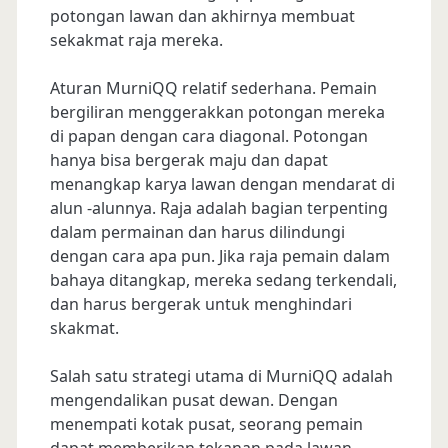
potongan lawan dan akhirnya membuat
sekakmat raja mereka.
Aturan MurniQQ relatif sederhana. Pemain
bergiliran menggerakkan potongan mereka
di papan dengan cara diagonal. Potongan
hanya bisa bergerak maju dan dapat
menangkap karya lawan dengan mendarat di
alun -alunnya. Raja adalah bagian terpenting
dalam permainan dan harus dilindungi
dengan cara apa pun. Jika raja pemain dalam
bahaya ditangkap, mereka sedang terkendali,
dan harus bergerak untuk menghindari
skakmat.
Salah satu strategi utama di MurniQQ adalah
mengendalikan pusat dewan. Dengan
menempati kotak pusat, seorang pemain