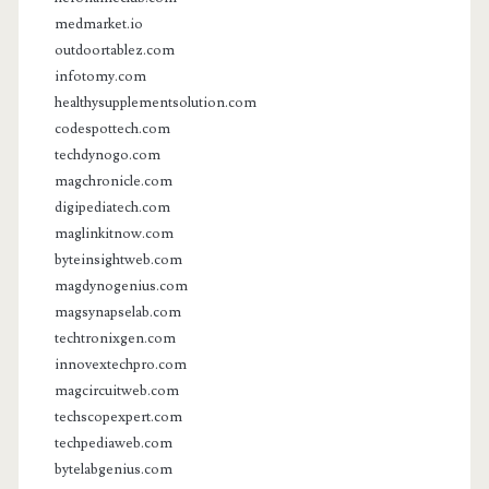
medmarket.io
outdoortablez.com
infotomy.com
healthysupplementsolution.com
codespottech.com
techdynogo.com
magchronicle.com
digipediatech.com
maglinkitnow.com
byteinsightweb.com
magdynogenius.com
magsynapselab.com
techtronixgen.com
innovextechpro.com
magcircuitweb.com
techscopexpert.com
techpediaweb.com
bytelabgenius.com