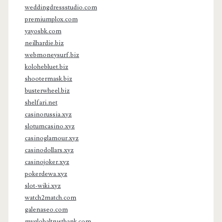
weddingdressstudio.com
premiumplox.com
yayosbk.com
neilhardie.biz
webmoneysurf.biz
kolohebluet.biz
shootermask.biz
busterwheel.biz
shelfari.net
casinorussia.xyz
slotumcasino.xyz
casinoglamour.xyz
casinodollars.xyz
casinojoker.xyz
pokerdewa.xyz
slot-wiki.xyz
watch2match.com
galenaseo.com
myglobaltrustbank.com