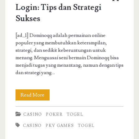
Login: Tips dan Strategi
Sukses
[ad_1] Dominoqq adalah permainan online
populer yang membutuhkan keterampilan,
strategi, dan sedikit keberuntungan untuk
menang. Menguasai seni bermain Dominoqq bisa
menjadi tugas yang menantang, namun dengan tips
dan strategi yang…
Kuasai
Read More
Seni
CASINO
POKER
TOGEL
Main
CASINO
PKV GAMES
TOGEL
Dominoqq