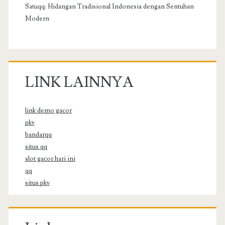
Satuqq: Hidangan Tradisional Indonesia dengan Sentuhan
Modern
LINK LAINNYA
link demo gacor
pkv
bandarqq
situs qq
slot gacor hari ini
qq
situs pkv