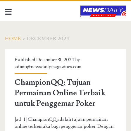
HOME
>
DECEMBER 2024
Month:
Published December 31, 2024 by
<span>December
admin@newsdailymagazines.com
2024</span>
ChampionQQ: Tujuan
Permainan Online Terbaik
untuk Penggemar Poker
[ad_1] ChampionQQ adalah tujuan permainan
online terkemuka bagi penggemar poker. Dengan