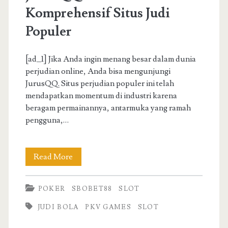
Komprehensif Situs Judi
Populer
[ad_1] Jika Anda ingin menang besar dalam dunia
perjudian online, Anda bisa mengunjungi
JurusQQ. Situs perjudian populer ini telah
mendapatkan momentum di industri karena
beragam permainannya, antarmuka yang ramah
pengguna,…
Menang
Read More
Besar
POKER
SBOBET88
SLOT
bersama
JUDI BOLA
PKV GAMES
SLOT
JurusQQ: