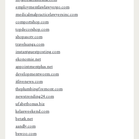
employmentlawlawyergo.com
medicalmalpracticelawyersinc.com
comportshop.com
topdecorshop.com
shopasotv.com
travelsanga.com
instantguestposting.com
ekonomie.net
appointmentplus.net
developmentworm.com
itlivenews.com
theplumbingfremont.com
newstrending24.com
ufabetbonus.biz
kelasweekend.com
betatk.net
aandly.com
bswoo.com