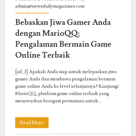
Penggemar
admin@newsdailymagazines.com
Poker
Bebaskan Jiwa Gamer Anda
dengan MarioQQ:
Pengalaman Bermain Game
Online Terbaik
[ad_1] Apakah Anda siap untuk melepaskan jiwa
gamer Anda dan membawa pengalaman bermain
game online Anda ke level selanjutnya? Kunjungi
MarioQQ, platform game online terbaik yang
menawarkan beragam permainan untuk…
Bebaskan
Read More
Jiwa