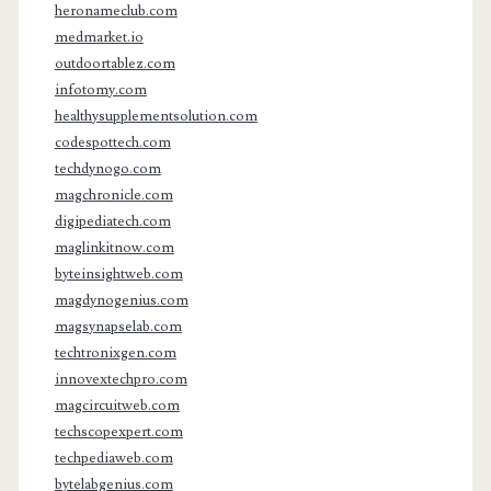
heronameclub.com
medmarket.io
outdoortablez.com
infotomy.com
healthysupplementsolution.com
codespottech.com
techdynogo.com
magchronicle.com
digipediatech.com
maglinkitnow.com
byteinsightweb.com
magdynogenius.com
magsynapselab.com
techtronixgen.com
innovextechpro.com
magcircuitweb.com
techscopexpert.com
techpediaweb.com
bytelabgenius.com