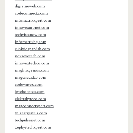
digizineweb.com
codeconnectx.com
infomatrixxpert.com
innovexaronet.com
techvistanow.com
infomatrixhq.com
cubixiosparklab.com
novaevotech.com
innovextechco.com
maglinkgenius.com
magcircuitlab.com
codewavex.com
byteboostco.com
elektrabyteco.com
magconnectxpert.com
truzestgenius.com
techpulsenet.com
zephyrtechxpert.com