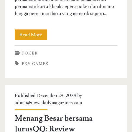
permainan kartu klasik seperti poker dan domino
hingga permainan baru yang menarik seperti…
Maindomino99:
Read More
Pengalaman
POKER
Bermain
PKV GAMES
Game
Online
Terbaik
Published December 29, 2024 by
admin@newsdailymagazines.com
Menang Besar bersama
JurusQQ: Review