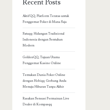
Recent Posts
AktifQQ: Platform Teratas untuk
Penggemar Poker di Mana Saja
Satuqq: Hidangan Tradisional
Indonesia dengan Sentuhan
Modern
GoldenQQ: Tujuan Utama
Penggemar Kasino Online
Temukan Dunia Poker Online
dengan Hobiqq: Gerbang Anda
Menuju Hiburan Tanpa Akhir
Rasakan Sensasi Permainan Live
Dealer di Kompasqq