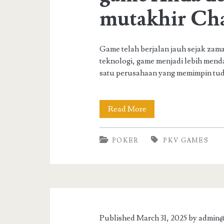
mutakhir C
Game telah berjalan jauh sejak za
teknologi, game menjadi lebih mend
satu perusahaan yang memimpin tu
Tinggikan
Read More
pengalaman
POKER
PKV GAMES
bermain
game
Anda
dengan
teknologi
Published March 31, 2025 by
admin@