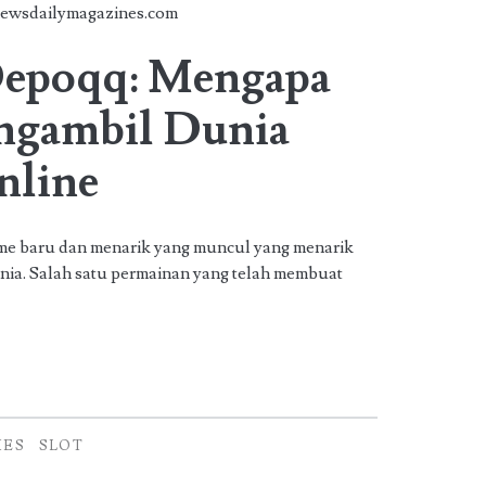
ewsdailymagazines.com
Depoqq: Mengapa
ngambil Dunia
nline
ame baru dan menarik yang muncul yang menarik
unia. Salah satu permainan yang telah membuat
MES
SLOT