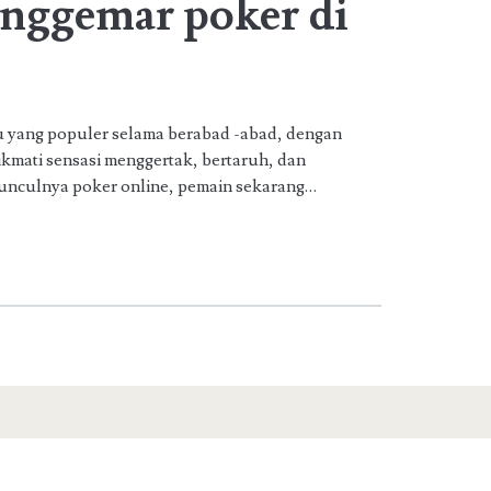
enggemar poker di
u yang populer selama berabad -abad, dengan
ikmati sensasi menggertak, bertaruh, dan
unculnya poker online, pemain sekarang…