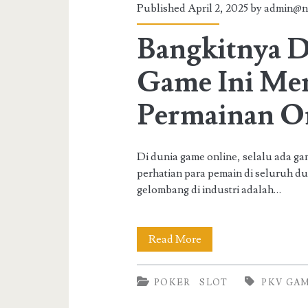
penggemar
Published April 2, 2025 by
admin@n
poker
Bangkitnya 
di
Game Ini Me
mana
Permainan O
-
mana
Di dunia game online, selalu ada g
perhatian para pemain di seluruh d
gelombang di industri adalah…
Bangkitnya
Read More
Depoqq:
POKER
SLOT
PKV GA
Mengapa