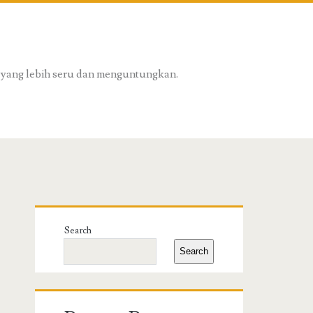
n yang lebih seru dan menguntungkan.
Primary
Search
pan>
Sidebar
Search