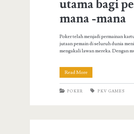
utama bagi p
mana -mana
Poker telah menjadi permainan kart
jutaan pemain di seluruh dunia men
mengakali lawan mereka. Dengan m
Mengapa
Read More
Wedeqq
POKER
PKV GAMES
adalah
pilihan
utama
bagi