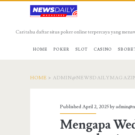
Cari tahu daftar situs poker online terpercaya yang me
HOME
POKER
SLOT
CASINO
SBOBE
HOME
>
ADMIN@NEWSDAILYMAGAZI
Author:
<span>
admin@news
Published April 2, 2025 by
admin@n
Mengapa Wede