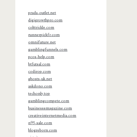
prada-outlet.net
digigrowthpro.com
colttrickle.com
runnerpickfr.com
omnifuture.net
gamblingfunnels.com
pcos-help.com
btfutsal.com
codirop.com
ghosts-uk.net
askdono.com
techonly.top
gamblingcompete.com
businesssmagazine.com
creativeinternetmedia.com
n95-sale.com
blogreborn.com