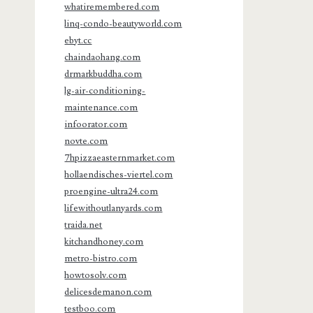
whatiremembered.com
linq-condo-beautyworld.com
ebyt.cc
chaindaohang.com
drmarkbuddha.com
lg-air-conditioning-
maintenance.com
infoorator.com
novte.com
7hpizzaeasternmarket.com
hollaendisches-viertel.com
proengine-ultra24.com
lifewithoutlanyards.com
traida.net
kitchandhoney.com
metro-bistro.com
howtosolv.com
delicesdemanon.com
testboo.com