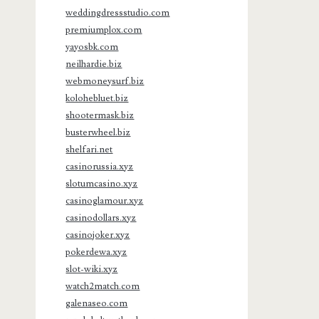
weddingdressstudio.com
premiumplox.com
yayosbk.com
neilhardie.biz
webmoneysurf.biz
kolohebluet.biz
shootermask.biz
busterwheel.biz
shelfari.net
casinorussia.xyz
slotumcasino.xyz
casinoglamour.xyz
casinodollars.xyz
casinojoker.xyz
pokerdewa.xyz
slot-wiki.xyz
watch2match.com
galenaseo.com