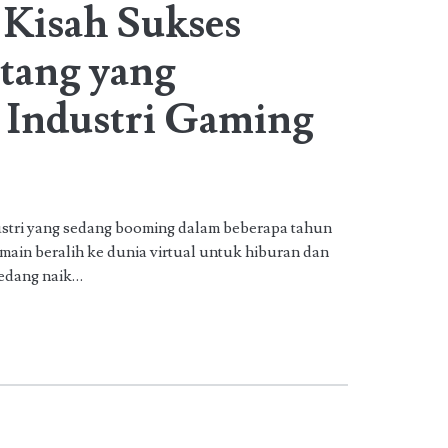
Kisah Sukses
tang yang
 Industri Gaming
ustri yang sedang booming dalam beberapa tahun
main beralih ke dunia virtual untuk hiburan dan
sedang naik…