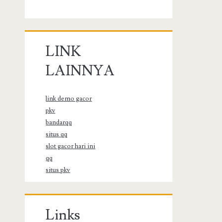
LINK
LAINNYA
link demo gacor
pkv
bandarqq
situs qq
slot gacor hari ini
qq
situs pkv
Links