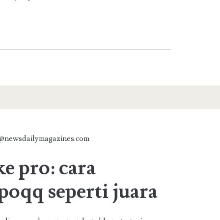
@newsdailymagazines.com
e pro: cara
oqq seperti juara