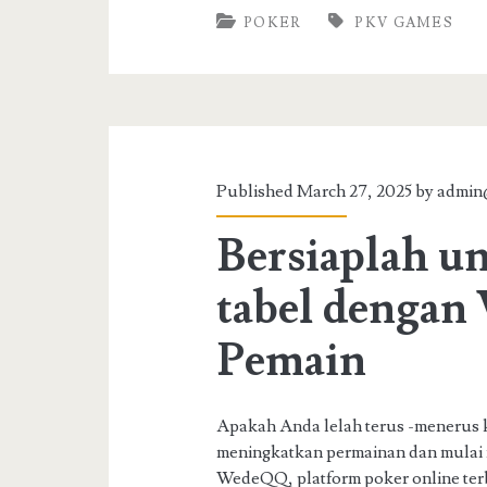
POKER
PKV GAMES
adalah
tujuan
akhir
bagi
gamer
Published March 27, 2025 by
admin
Bersiaplah u
tabel denga
Pemain
Apakah Anda lelah terus -menerus 
meningkatkan permainan dan mulai m
WedeQQ, platform poker online ter