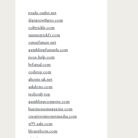
prada-outlet.net
digigrowthpro.com
colttrickle.com
runnerpickfr.com
omnifuture.net
gamblingfunnels.com
pcos-help.com
btfutsal.com
codirop.com
ghosts-uk.net
askdono.com
techonly.top
gamblingcompete.com
businesssmagazine.com
creativeinternetmedia.com
n95-sale.com
blogreborn.com