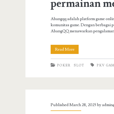
permainan me
Abangqq adalah platform game onli
komunitas game. Dengan berbagai 
AbangQQ menawarkan pengalaman be
Abangqq:
Read More
Di
POKER
SLOT
PKV GA
mana
mimpi
permainan
menjadi
kenyataan
Published March 28, 2025 by
admin