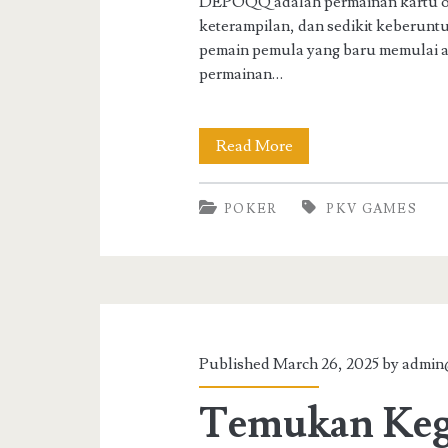
DEPOQQ adalah permainan kartu on
keterampilan, dan sedikit keberun
pemain pemula yang baru memulai a
permainan…
Dari
Read More
pemula
POKER
PKV GAMES
ke
pro:
cara
menguasai
depoqq
Published March 26, 2025 by
admin
seperti
Temukan Keg
juara