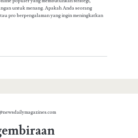
line populer yang membutuhkan strategi,
tungan untuk menang. Apakah Anda seorang
tau pro berpengalaman yang ingin meningkatkan
@newsdailymagazines.com
embiraan