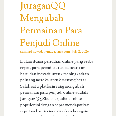
JuraganQQ
Mengubah
Permainan Para
Penjudi Online
admin@newsdailymagazines.com
|
July 2, 2026
Dalam dunia perjudian online yang serba
cepat, para pemain terus mencari cara
baru dan inovatif untuk meningkatkan
peluang mereka untuk menang besar.
Salah satu platform yang mengubah
permainan para penjudi online adalah
JuraganQQ. Situs perjudian online
populer ini dengan cepat mendapatkan
reputasi karena menawarkan beragam