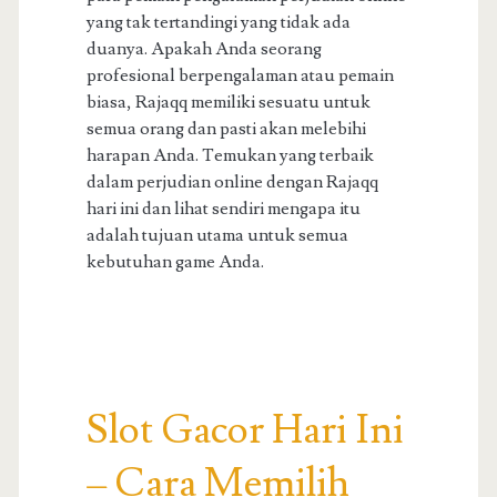
yang tak tertandingi yang tidak ada
duanya. Apakah Anda seorang
profesional berpengalaman atau pemain
biasa, Rajaqq memiliki sesuatu untuk
semua orang dan pasti akan melebihi
harapan Anda. Temukan yang terbaik
dalam perjudian online dengan Rajaqq
hari ini dan lihat sendiri mengapa itu
adalah tujuan utama untuk semua
kebutuhan game Anda.
Slot Gacor Hari Ini
– Cara Memilih