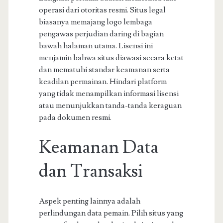
operasi dari otoritas resmi. Situs legal
biasanya memajang logo lembaga
pengawas perjudian daring di bagian
bawah halaman utama. Lisensi ini
menjamin bahwa situs diawasi secara ketat
dan mematuhi standar keamanan serta
keadilan permainan. Hindari platform
yang tidak menampilkan informasi lisensi
atau menunjukkan tanda-tanda keraguan
pada dokumen resmi.
Keamanan Data
dan Transaksi
Aspek penting lainnya adalah
perlindungan data pemain. Pilih situs yang