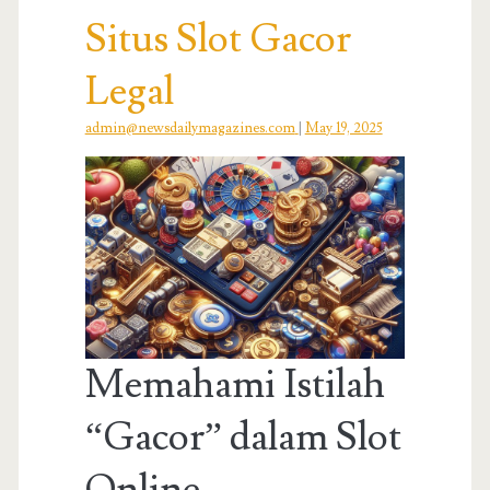
Situs Slot Gacor
Legal
admin@newsdailymagazines.com
|
May 19, 2025
Memahami Istilah
“Gacor” dalam Slot