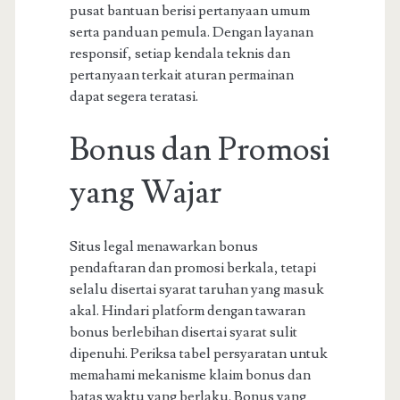
pusat bantuan berisi pertanyaan umum
serta panduan pemula. Dengan layanan
responsif, setiap kendala teknis dan
pertanyaan terkait aturan permainan
dapat segera teratasi.
Bonus dan Promosi
yang Wajar
Situs legal menawarkan bonus
pendaftaran dan promosi berkala, tetapi
selalu disertai syarat taruhan yang masuk
akal. Hindari platform dengan tawaran
bonus berlebihan disertai syarat sulit
dipenuhi. Periksa tabel persyaratan untuk
memahami mekanisme klaim bonus dan
batas waktu yang berlaku. Bonus yang