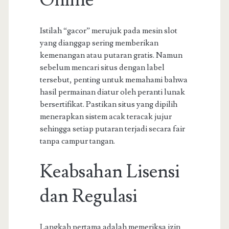
Online
Istilah “gacor” merujuk pada mesin slot
yang dianggap sering memberikan
kemenangan atau putaran gratis. Namun
sebelum mencari situs dengan label
tersebut, penting untuk memahami bahwa
hasil permainan diatur oleh peranti lunak
bersertifikat. Pastikan situs yang dipilih
menerapkan sistem acak teracak jujur
sehingga setiap putaran terjadi secara fair
tanpa campur tangan.
Keabsahan Lisensi
dan Regulasi
Langkah pertama adalah memeriksa izin