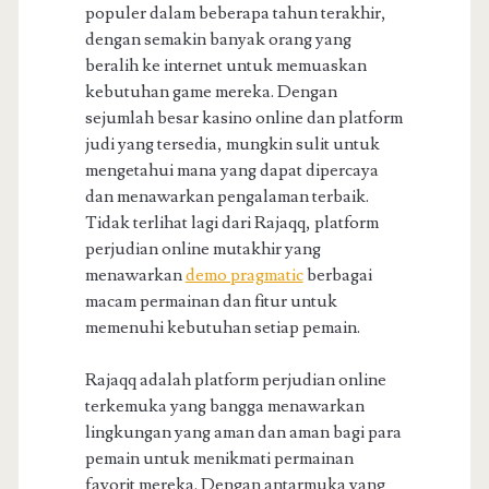
populer dalam beberapa tahun terakhir,
dengan semakin banyak orang yang
beralih ke internet untuk memuaskan
kebutuhan game mereka. Dengan
sejumlah besar kasino online dan platform
judi yang tersedia, mungkin sulit untuk
mengetahui mana yang dapat dipercaya
dan menawarkan pengalaman terbaik.
Tidak terlihat lagi dari Rajaqq, platform
perjudian online mutakhir yang
menawarkan
demo pragmatic
berbagai
macam permainan dan fitur untuk
memenuhi kebutuhan setiap pemain.
Rajaqq adalah platform perjudian online
terkemuka yang bangga menawarkan
lingkungan yang aman dan aman bagi para
pemain untuk menikmati permainan
favorit mereka. Dengan antarmuka yang