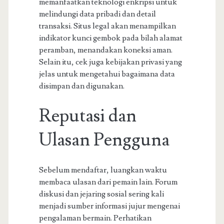
memanfaatkan teknologi enkripsi untuk
melindungi data pribadi dan detail
transaksi. Situs legal akan menampilkan
indikator kunci gembok pada bilah alamat
peramban, menandakan koneksi aman.
Selain itu, cek juga kebijakan privasi yang
jelas untuk mengetahui bagaimana data
disimpan dan digunakan.
Reputasi dan
Ulasan Pengguna
Sebelum mendaftar, luangkan waktu
membaca ulasan dari pemain lain. Forum
diskusi dan jejaring sosial sering kali
menjadi sumber informasi jujur mengenai
pengalaman bermain. Perhatikan