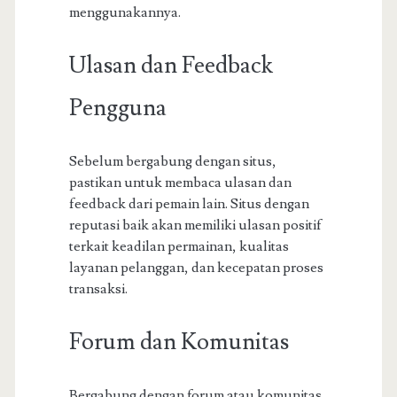
menggunakannya.
Ulasan dan Feedback
Pengguna
Sebelum bergabung dengan situs,
pastikan untuk membaca ulasan dan
feedback dari pemain lain. Situs dengan
reputasi baik akan memiliki ulasan positif
terkait keadilan permainan, kualitas
layanan pelanggan, dan kecepatan proses
transaksi.
Forum dan Komunitas
Bergabung dengan forum atau komunitas