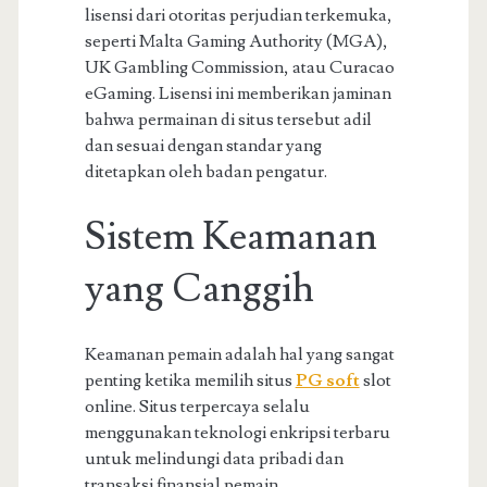
lisensi dari otoritas perjudian terkemuka,
seperti Malta Gaming Authority (MGA),
UK Gambling Commission, atau Curacao
eGaming. Lisensi ini memberikan jaminan
bahwa permainan di situs tersebut adil
dan sesuai dengan standar yang
ditetapkan oleh badan pengatur.
Sistem Keamanan
yang Canggih
Keamanan pemain adalah hal yang sangat
penting ketika memilih situs
PG soft
slot
online. Situs terpercaya selalu
menggunakan teknologi enkripsi terbaru
untuk melindungi data pribadi dan
transaksi finansial pemain.